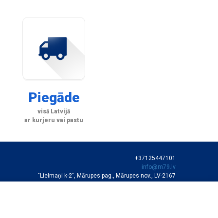
Piegāde
visā Latvijā
ar kurjeru vai pastu
+37125447101
info@m79.lv
"Lielmaņi k-2", Mārupes pag., Mārupes nov., LV-2167
SIA "M79"
VEIKALA DARBA LAIKS
Darba dienās 10:00-19:00