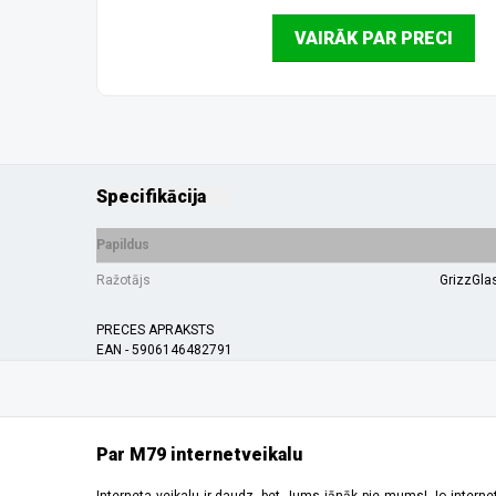
VAIRĀK PAR PRECI
Specifikācija
Papildus
Ražotājs
GrizzGla
PRECES APRAKSTS
EAN - 5906146482791
Par M79 internetveikalu