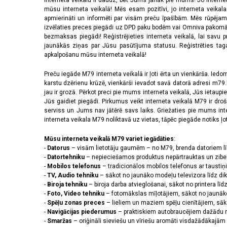
Interneta veikalu ir daudz, bet Jums jānāk pie mums! Jo interne
mūsu interneta veikalā! Mēs esam pozitīvi, jo interneta veikal
apmierināti un informēti par visām preču īpašībām. Mēs rūpējam
izvēlaties preces piegādi uz DPD paku bodēm vai Omniva pakomātiem,
bezmaksas piegādi! Reģistrējieties interneta veikalā, lai savu 
jaunākās ziņas par Jūsu pasūtījuma statusu. Reģistrēties tagad
apkalpošanu mūsu interneta veikalā!
Preču iegāde M79 interneta veikalā ir ļoti ērta un vienkārša. Iedomā
karstu dzērienu krūzē, vienkārši ievadot savā datorā adresi m79.lv
jau ir grozā. Pērkot preci pie mums interneta veikalā, Jūs ietaupi
Jūs gaidiet piegādi. Pirkumus veikt interneta veikalā M79 ir dr
serviss un Jums nav jātērē savs laiks. Griežaties pie mums int
interneta veikala M79 noliktavā uz vietas, tāpēc piegāde notiks ļoti
Mūsu interneta veikalā M79 variet iegādāties
:
-
Datorus
– visām lietotāju gaumēm – no M79, brenda datoriem l
-
Datortehniku
– nepieciešamos produktus nepārtrauktas un zibe
-
Mobilos telefonus
– tradicionālos mobilos telefonus ar tausti
-
TV, Audio tehniku
– sākot no jaunāko modeļu televizora līdz di
-
Biroja tehniku
– biroja darba atvieglošanai, sākot no printera lī
-
Foto, Video tehniku
– fotomākslas mīļotājiem, sākot no jaunāk
-
Spēļu zonas preces
– lieliem un maziem spēļu cienītājiem, sāk
-
Navigācijas piederumus
– praktiskiem autobraucējiem dažādu m
-
Smaržas
– oriģināli sieviešu un vīriešu aromāti visdažādākaj