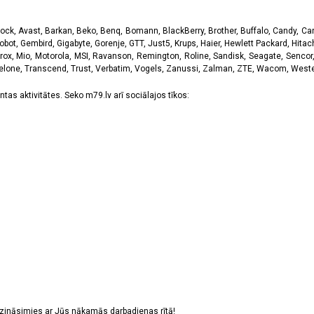
k, Avast, Barkan, Beko, Benq, Bomann, BlackBerry, Brother, Buffalo, Candy, Canon
obot, Gembird, Gigabyte, Gorenje, GTT, Just5, Krups, Haier, Hewlett Packard, Hitachi
rox, Mio, Motorola, MSI, Ravanson, Remington, Roline, Sandisk, Seagate, Sencor,
Telone, Transcend, Trust, Verbatim, Vogels, Zanussi, Zalman, ZTE, Wacom, Western
tas aktivitātes. Seko m79.lv arī sociālajos tīkos:
sazināsimies ar Jūs nākamās darbadienas rītā!