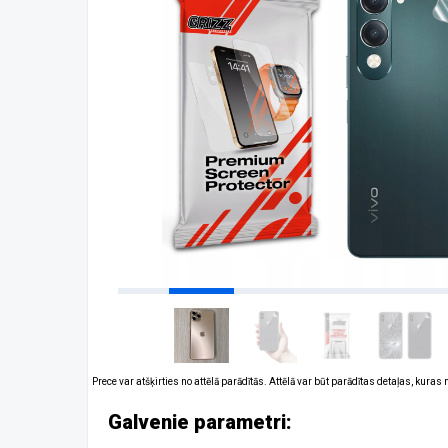
Prece var atšķirties no attēlā parādītās. Attēlā var būt parādītas detaļas, kuras
Galvenie parametri: