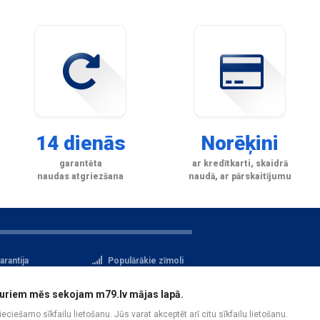
14 dienās
Norēķini
garantēta
ar kredītkarti, skaidrā
naudas atgriezšana
naudā, ar pārskaitījumu
arantija
Populārākie zīmoli
tteikuma tiesības
Privātuma politika
i, kuriem mēs sekojam m79.lv mājas lapā.
atu aizsardzība
Reģistrācija
pieciešamo sīkfailu lietošanu. Jūs varat akceptēt arī citu sīkfailu lietošanu.