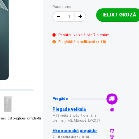
Daudzums
IELIKT GROZĀ
Pasūtot, veikalā pēc 7 dienām
Piegādātāja noliktavā (
> 10
)
Piegāde
Piegāde veikalā
M79 veikalā, pēc 7 dienām
 neietilpst piegādes komplektā.
Lielmaņi k-2, Mārupē, LV-2167
Ekonomiskā piegāde
7 - 8 darba dienu laikā