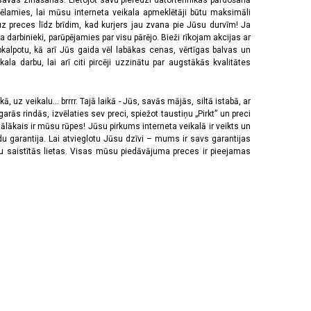
 savās zināšanās. Lietojot savu pieredzi datortehnikas pārdošanā
vēlamies, lai mūsu interneta veikala apmeklētāji būtu maksimāli
z preces līdz brīdim, kad kurjers jau zvana pie Jūsu durvīm! Ja
 darbinieki, parūpējamies par visu pārējo. Bieži rīkojam akcijas ar
pkalpotu, kā arī Jūs gaida vēl labākas cenas, vērtīgas balvas un
a darbu, lai arī citi pircēji uzzinātu par augstākās kvalitātes
 uz veikalu... brrrr. Tajā laikā - Jūs, savās mājās, siltā istabā, ar
rās rindās, izvēlaties sev preci, spiežot taustiņu „Pirkt” un preci
tālākais ir mūsu rūpes! Jūsu pirkums interneta veikalā ir veikts un
u garantija. Lai atvieglotu Jūsu dzīvi – mums ir savs garantijas
ju saistītās lietas. Visas mūsu piedāvājuma preces ir pieejamas