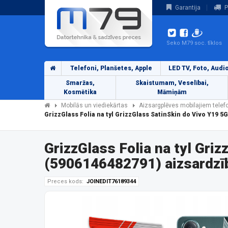
Garantija
P
Seko M79 soc. tīklos
Telefoni, Planšetes, Apple
LED TV, Foto, Audi
Smaržas,
Skaistumam, Veselībai,
Kosmētika
Māmiņām
Mobilās un viediekārtas
Aizsargplēves mobilajiem tele
GrizzGlass Folia na tyl GrizzGlass SatinSkin do Vivo Y19
GrizzGlass Folia na tyl Gr
(5906146482791) aizsardzī
Preces kods:
JOINEDIT76189344