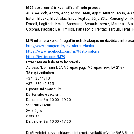
M79 sortimentā ir kvalitatīvu zīmolu preces
:
AEG, A4Tech, Adata, Acer, Adobe, AMD, Apple, Ariston, Asus, ASRoc
Eaton, Elesko, Electrolux, Elica, Fujitsu, Jāņa Sēta, Kensington, iR
Forcell, Logitech, Nokia, Samsung, Schaub Lorenz, Marshall, Mat
Optoma, Packard Bell, Philips, Panasonic, Pentax, Targus, Tefal, 
M79 interneta veikalā regulāri notiek akcijas un dažādas interesan
http://www.draugiem.lv/m79datortehnika
https://www.facebook.com/m79datorsalons
https://twitter.com/M79
Interneta veikala M79 kontakti
-
Adrese: "Lielmaņi k-2", Mārupes pag., Mārupes nov., LV-2167
Tālruņi veikalam
:
+371 25447101
+371 286 40 855
E-pasts: info@m79.lv
Darba laiks veikalam
:
Darba dienās: 10:00 - 19:00
S: 11:00 - 16:00
Sv: slēgts
Serviss
:
Darba dienās: 10:00 - 17:00
Droši veiciet savus pirkumus interneta veikalā brīvdienās! Mēs 