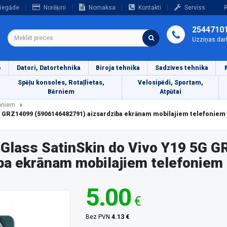
iegāde
Norēķini
Nomaksa
Kontakti
Serviss
R
2544710
Uzziņas dar
o
Datori, Datortehnika
Biroja tehnika
Sadzīves tehnika
Spēļu konsoles, Rotaļlietas,
Velosipēdi, Sportam,
Bērniem
Atpūtai
foniem
 5G GRZ14099 (5906146482791) aizsardzība ekrānam mobilajiem telefoniem
izzGlass SatinSkin do Vivo Y19 5G 
ba ekrānam mobilajiem telefoniem
5.00
€
Bez PVN
4.13 €