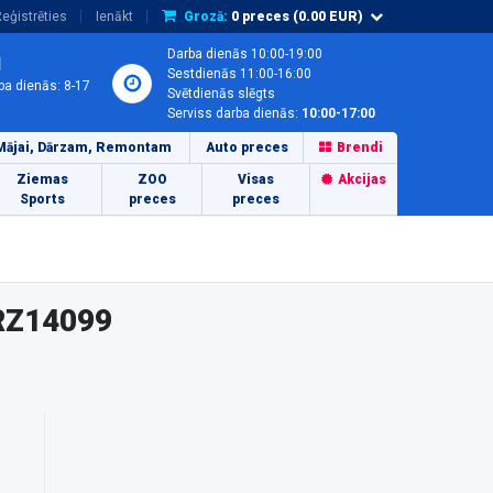
eģistrēties
Ienākt
Grozā:
0
preces (
0.00
EUR)
Darba dienās 10:00-19:00
1
Sestdienās 11:00-16:00
ba dienās: 8-17
Svētdienās slēgts
Serviss darba dienās:
10:00-17:00
Mājai, Dārzam, Remontam
Auto preces
Brendi
Ziemas
ZOO
Visas
Akcijas
Sports
preces
preces
GRZ14099