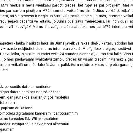
ta veikala M79 atsaucīgie darbinieki, vienmēr gaida Jūs un būs priecīgi dalīties
a M79 mērķis ir nevis vienkārši pārdot preces, bet rūpēties par pircējiem. Mēs 
ies par saviem pircējiem M79 interneta veikalā no pirmā Jūsu veiktā „klikšķa” u
 arī šis process ir viegls un ātrs - Jūs pasūtiet preci un mēs, interneta veikala
preču iegādi padarītu vēl ērtāku, jo Jums būs savs menedžeris, lai individuāli a
 ir vēl izdevīgāk! Mums ir svarīgas Jūsu atsauksmes par M79 interneta veikal
jieties - laukā ir auksts laiks un Jums jāvelk vairākas drēbju kārtas, jādodas laukā,
 – uzreiz nokļūstiet pie mums interneta veikalā! Mierīgi, bez steigas, nestāvot ga
et savu laiku, jo pirkumus variet veikt 24 stundas diennaktī, Jums ērtā laikā! Viss 
oši, jo mēs piedāvājam kvalitatīvu zīmolu preces un visām precēm ir vismaz 2 gad
erneta veikalā un mēs labprāt Jums palīdzēsim nokārtot visas ar preču garanti
 ātri!
īdz personālo datoru monitoriem
nīgas datora darbības nodrošināšanai
ņiem, gan jaunākos skārienjūtīgos modeļus
ktofoniem
dz papīram drukāšanai
o modeļu digitālajām kamerām līdz fotorāmītim
ot no konsoles līdz Wii aksesuāriem
odeļu navigātori un navigātoru aksesuāri
ām gaumēm