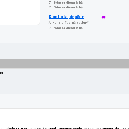
7 - 8 darba dienu laikā
7 - 8 darba dienu laikā
Komforta piegāde
Ar kurjeru līdz mājas durvīm:
7 - 8 darba dienu laikā
ss