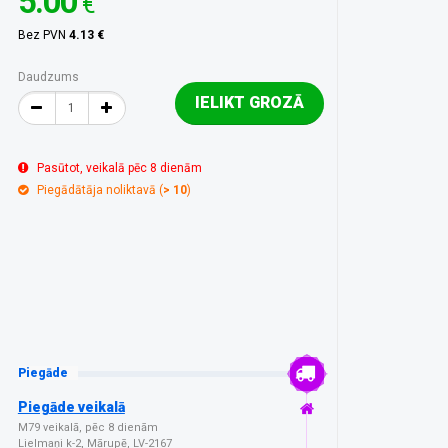
5.00
€
Bez PVN
4.13 €
Daudzums
IELIKT GROZĀ
Pasūtot, veikalā pēc 8 dienām
Piegādātāja noliktavā (
> 10
)
Piegāde
Piegāde veikalā
M79 veikalā, pēc 8 dienām
Lielmaņi k-2, Mārupē, LV-2167