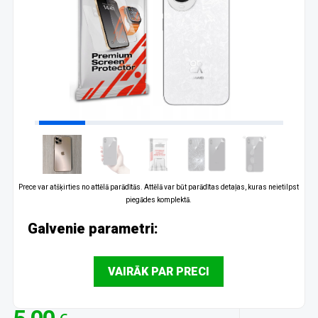
Prece var atšķirties no attēlā parādītās. Attēlā var būt parādītas detaļas, kuras neietilpst
piegādes komplektā.
Galvenie parametri:
VAIRĀK PAR PRECI