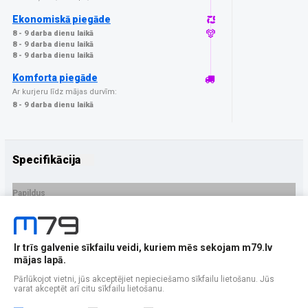
Ekonomiskā piegāde
8 - 9 darba dienu laikā
8 - 9 darba dienu laikā
8 - 9 darba dienu laikā
Komforta piegāde
Ar kurjeru līdz mājas durvīm:
8 - 9 darba dienu laikā
Specifikācija
Papildus
Ražotājs
GrizzGlass
PRECES APRAKSTS
Ir trīs galvenie sīkfailu veidi, kuriem mēs sekojam m79.lv
EAN - 5906146484160
mājas lapā.
Pārlūkojot vietni, jūs akceptējiet nepieciešamo sīkfailu lietošanu. Jūs
varat akceptēt arī citu sīkfailu lietošanu.