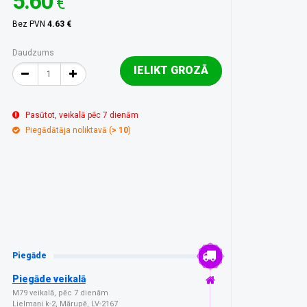
5.60
€
Bez PVN
4.63 €
Daudzums
IELIKT GROZĀ
Pasūtot, veikalā pēc 7 dienām
Piegādātāja noliktavā (
> 10
)
Piegāde
Piegāde veikalā
M79 veikalā, pēc 7 dienām
Lielmaņi k-2, Mārupē, LV-2167