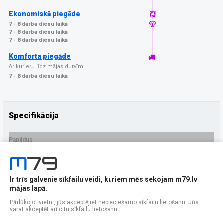
Ekonomiskā piegāde
7 - 8 darba dienu laikā
7 - 8 darba dienu laikā
7 - 8 darba dienu laikā
Komforta piegāde
Ar kurjeru līdz mājas durvīm:
7 - 8 darba dienu laikā
Specifikācija
Papildus
Ražotājs
GrizzGlass
PRECES APRAKSTS
Ir trīs galvenie sīkfailu veidi, kuriem mēs sekojam m79.lv
EAN - 5906146490185
mājas lapā.
Pārlūkojot vietni, jūs akceptējiet nepieciešamo sīkfailu lietošanu. Jūs
varat akceptēt arī citu sīkfailu lietošanu.