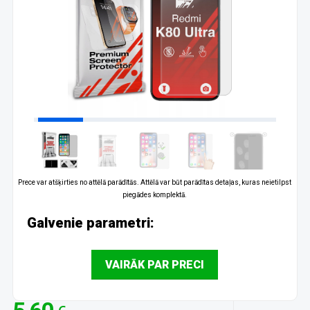
Prece var atšķirties no attēlā parādītās. Attēlā var būt parādītas detaļas, kuras neietilpst
piegādes komplektā.
Galvenie parametri:
VAIRĀK PAR PRECI