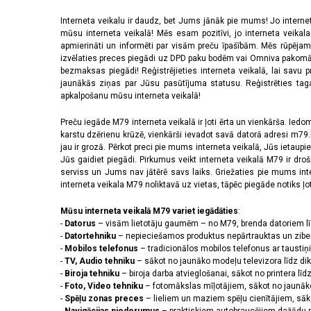
Interneta veikalu ir daudz, bet Jums jānāk pie mums! Jo interne
mūsu interneta veikalā! Mēs esam pozitīvi, jo interneta veikal
apmierināti un informēti par visām preču īpašībām. Mēs rūpējam
izvēlaties preces piegādi uz DPD paku bodēm vai Omniva pakomātiem,
bezmaksas piegādi! Reģistrējieties interneta veikalā, lai savu 
jaunākās ziņas par Jūsu pasūtījuma statusu. Reģistrēties tagad
apkalpošanu mūsu interneta veikalā!
Preču iegāde M79 interneta veikalā ir ļoti ērta un vienkārša. Iedomā
karstu dzērienu krūzē, vienkārši ievadot savā datorā adresi m79.lv
jau ir grozā. Pērkot preci pie mums interneta veikalā, Jūs ietaupi
Jūs gaidiet piegādi. Pirkumus veikt interneta veikalā M79 ir dr
serviss un Jums nav jātērē savs laiks. Griežaties pie mums int
interneta veikala M79 noliktavā uz vietas, tāpēc piegāde notiks ļoti
Mūsu interneta veikalā M79 variet iegādāties
:
-
Datorus
– visām lietotāju gaumēm – no M79, brenda datoriem l
-
Datortehniku
– nepieciešamos produktus nepārtrauktas un zibe
-
Mobilos telefonus
– tradicionālos mobilos telefonus ar tausti
-
TV, Audio tehniku
– sākot no jaunāko modeļu televizora līdz di
-
Biroja tehniku
– biroja darba atvieglošanai, sākot no printera lī
-
Foto, Video tehniku
– fotomākslas mīļotājiem, sākot no jaunāk
-
Spēļu zonas preces
– lieliem un maziem spēļu cienītājiem, sāk