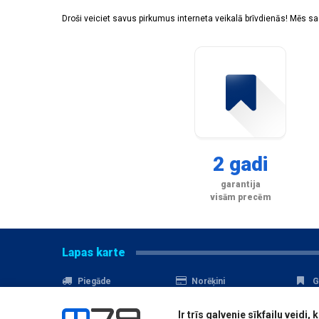
Droši veiciet savus pirkumus interneta veikalā brīvdienās! Mēs 
2 gadi
garantija
visām precēm
Lapas karte
Piegāde
Norēķini
G
Nomaksa
Kontakti
A
Ir trīs galvenie sīkfailu veid
Akcijas
Serviss
D