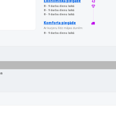
Ekonomiskā piegāde
8 - 9 darba dienu laikā
8 - 9 darba dienu laikā
8 - 9 darba dienu laikā
Komforta piegāde
Ar kurjeru līdz mājas durvīm:
8 - 9 darba dienu laikā
ss