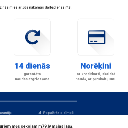
sazināsimies ar Jūs nākamās darbadienas rītā!
14 dienās
Norēķini
garantēta
ar kredītkarti, skaidrā
naudas atgriezšana
naudā, ar pārskaitījumu
arantija
Populārākie zīmoli
tteikuma tiesības
Privātuma politika
i, kuriem mēs sekojam m79.lv mājas lapā.
atu aizsardzība
Reģistrācija