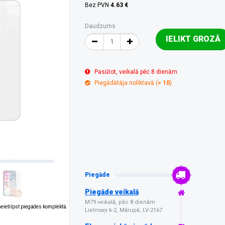
Bez PVN
4.63 €
Daudzums
IELIKT GROZĀ
Pasūtot, veikalā pēc 8 dienām
Piegādātāja noliktavā (
> 10
)
Piegāde
Piegāde veikalā
M79 veikalā, pēc 8 dienām
 neietilpst piegādes komplektā.
Lielmaņi k-2, Mārupē, LV-2167