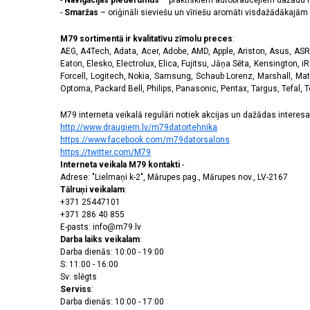
-
Navigācijas piederumus
– praktiskiem autobraucējiem dažādu m
-
Smaržas
– oriģināli sieviešu un vīriešu aromāti visdažādākaj
M79 sortimentā ir kvalitatīvu zīmolu preces
:
AEG, A4Tech, Adata, Acer, Adobe, AMD, Apple, Ariston, Asus, ASRoc
Eaton, Elesko, Electrolux, Elica, Fujitsu, Jāņa Sēta, Kensington, iR
Forcell, Logitech, Nokia, Samsung, Schaub Lorenz, Marshall, Mat
Optoma, Packard Bell, Philips, Panasonic, Pentax, Targus, Tefal, 
M79 interneta veikalā regulāri notiek akcijas un dažādas interesan
http://www.draugiem.lv/m79datortehnika
https://www.facebook.com/m79datorsalons
https://twitter.com/M79
Interneta veikala M79 kontakti
-
Adrese: "Lielmaņi k-2", Mārupes pag., Mārupes nov., LV-2167
Tālruņi veikalam
:
+371 25447101
+371 286 40 855
E-pasts: info@m79.lv
Darba laiks veikalam
:
Darba dienās: 10:00 - 19:00
S: 11:00 - 16:00
Sv: slēgts
Serviss
:
Darba dienās: 10:00 - 17:00