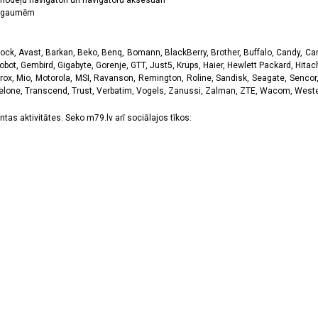
odeļu navigātori un navigātoru aksesuāri
ām gaumēm
k, Avast, Barkan, Beko, Benq, Bomann, BlackBerry, Brother, Buffalo, Candy, Canon
obot, Gembird, Gigabyte, Gorenje, GTT, Just5, Krups, Haier, Hewlett Packard, Hitachi
rox, Mio, Motorola, MSI, Ravanson, Remington, Roline, Sandisk, Seagate, Sencor,
Telone, Transcend, Trust, Verbatim, Vogels, Zanussi, Zalman, ZTE, Wacom, Western
tas aktivitātes. Seko m79.lv arī sociālajos tīkos: