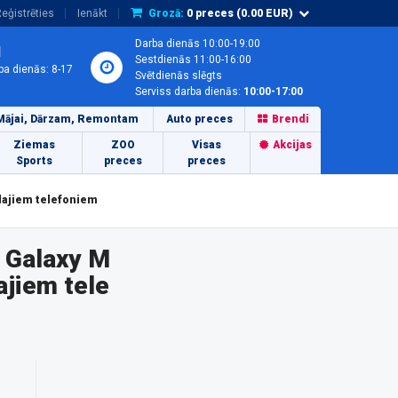
eģistrēties
Ienākt
Grozā:
0
preces (
0.00
EUR)
Darba dienās 10:00-19:00
1
Sestdienās 11:00-16:00
ba dienās: 8-17
Svētdienās slēgts
Serviss darba dienās:
10:00-17:00
Mājai, Dārzam, Remontam
Auto preces
Brendi
Ziemas
ZOO
Visas
Akcijas
Sports
preces
preces
lajiem telefoniem
 Galaxy M
jiem tele