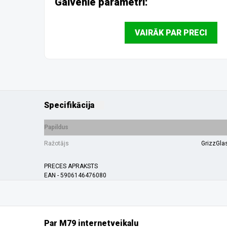
Galvenie parametri:
VAIRĀK PAR PRECI
Specifikācija
Papildus
Ražotājs
GrizzGla
PRECES APRAKSTS
EAN - 5906146476080
Par M79 internetveikalu