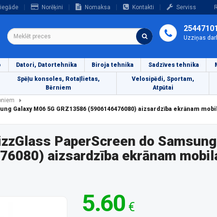
iegāde
Norēķini
Nomaksa
Kontakti
Serviss
R
2544710
Uzziņas dar
o
Datori, Datortehnika
Biroja tehnika
Sadzīves tehnika
Spēļu konsoles, Rotaļlietas,
Velosipēdi, Sportam,
Bērniem
Atpūtai
foniem
ung Galaxy M06 5G GRZ13586 (5906146476080) aizsardzība ekrānam mobi
rizzGlass PaperScreen do Samsung
6080) aizsardzība ekrānam mobila
5.60
€