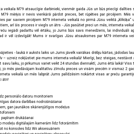
ta veikala M79 atsaucīgie darbinieki, vienmēr gaida Jūs un būs priecīgi dalīties
a M79 mērķis ir nevis vienkārši pārdot preces, bet rūpēties par pircējiem. Mēs 
ies par saviem pircējiem M79 interneta veikalā no pirmā Jūsu veiktā „klikšķa” u
 arī šis process ir viegls un ātrs - Jūs pasūtiet preci un mēs, interneta veikala
preču iegādi padarītu vēl ērtāku, jo Jums būs savs menedžeris, lai individuāli a
 ir vēl izdevīgāk! Mums ir svarīgas Jūsu atsauksmes par M79 interneta veikal
jieties - laukā ir auksts laiks un Jums jāvelk vairākas drēbju kārtas, jādodas laukā,
 – uzreiz nokļūstiet pie mums interneta veikalā! Mierīgi, bez steigas, nestāvot ga
et savu laiku, jo pirkumus variet veikt 24 stundas diennaktī, Jums ērtā laikā! Viss 
oši, jo mēs piedāvājam kvalitatīvu zīmolu preces un visām precēm ir vismaz 2 gad
erneta veikalā un mēs labprāt Jums palīdzēsim nokārtot visas ar preču garanti
 ātri!
īdz personālo datoru monitoriem
nīgas datora darbības nodrošināšanai
ņiem, gan jaunākos skārienjūtīgos modeļus
ktofoniem
dz papīram drukāšanai
o modeļu digitālajām kamerām līdz fotorāmītim
ot no konsoles līdz Wii aksesuāriem