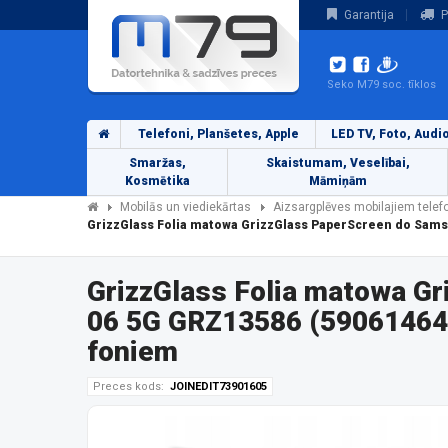
Garantija
P
Seko M79 soc. tīklos
Telefoni, Planšetes, Apple
LED TV, Foto, Audi
Smaržas,
Skaistumam, Veselībai,
Kosmētika
Māmiņām
Mobilās un viediekārtas
Aizsargplēves mobilajiem tele
GrizzGlass Folia matowa GrizzGlass PaperScreen do Sams
GrizzGlass Folia matowa G
06 5G GRZ13586 (590614647
foniem
Preces kods:
JOINEDIT73901605