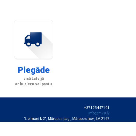
Piegāde
visā Latvijā
ar kurjeru vai pastu
+37125447101
info@m79.lv
"Lielmaņi k-2", Mārupes pag., Mārupes nov., LV-2167
SIA "M79"