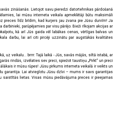
 savās zināšanās. Lietojot savu pieredzi datortehnikas pārdošanā
vēlamies, lai mūsu interneta veikala apmeklētāji būtu maksimāli
z preces līdz brīdim, kad kurjers jau zvana pie Jūsu durvīm! Ja
 darbinieki, parūpējamies par visu pārējo. Bieži rīkojam akcijas ar
pkalpotu, kā arī Jūs gaida vēl labākas cenas, vērtīgas balvas un
a darbu, lai arī citi pircēji uzzinātu par augstākās kvalitātes
 uz veikalu... brrrr. Tajā laikā - Jūs, savās mājās, siltā istabā, ar
rās rindās, izvēlaties sev preci, spiežot taustiņu „Pirkt” un preci
tālākais ir mūsu rūpes! Jūsu pirkums interneta veikalā ir veikts un
u garantija. Lai atvieglotu Jūsu dzīvi – mums ir savs garantijas
ju saistītās lietas. Visas mūsu piedāvājuma preces ir pieejamas