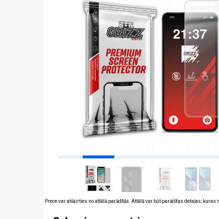
Prece var atšķirties no attēlā parādītās. Attēlā var būt parādītas detaļas, kuras