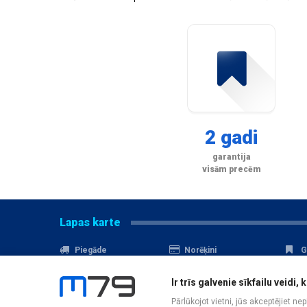
2 gadi
garantija
visām precēm
Lapas karte
Piegāde
Norēķini
G
Nomaksa
Kontakti
A
Ir trīs galvenie sīkfailu veid
Akcijas
Serviss
D
Pārlūkojot vietni, jūs akceptējiet ne