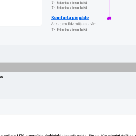
7 - 8 darba dienu laikā
7 - 8 darba dienu laikā
Komforta piegāde
Ar kurjeru līdz mājas durvīm:
7 - 8 darba dienu laikā
ss