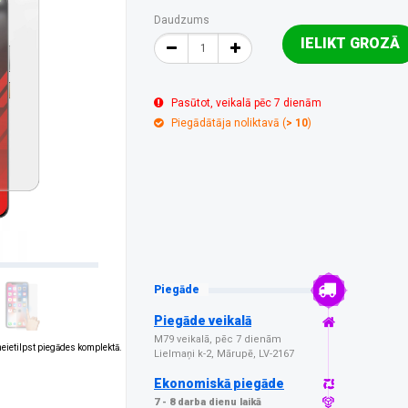
Daudzums
IELIKT GROZĀ
Pasūtot, veikalā pēc 7 dienām
Piegādātāja noliktavā (
> 10
)
Piegāde
Piegāde veikalā
M79 veikalā, pēc 7 dienām
 neietilpst piegādes komplektā.
Lielmaņi k-2, Mārupē, LV-2167
Ekonomiskā piegāde
7 - 8 darba dienu laikā