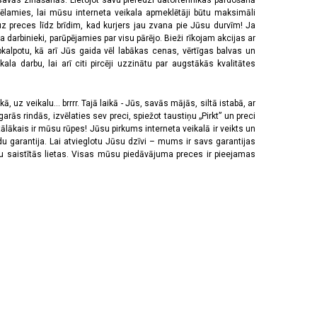
 savās zināšanās. Lietojot savu pieredzi datortehnikas pārdošanā
vēlamies, lai mūsu interneta veikala apmeklētāji būtu maksimāli
z preces līdz brīdim, kad kurjers jau zvana pie Jūsu durvīm! Ja
 darbinieki, parūpējamies par visu pārējo. Bieži rīkojam akcijas ar
pkalpotu, kā arī Jūs gaida vēl labākas cenas, vērtīgas balvas un
a darbu, lai arī citi pircēji uzzinātu par augstākās kvalitātes
 uz veikalu... brrrr. Tajā laikā - Jūs, savās mājās, siltā istabā, ar
rās rindās, izvēlaties sev preci, spiežot taustiņu „Pirkt” un preci
tālākais ir mūsu rūpes! Jūsu pirkums interneta veikalā ir veikts un
u garantija. Lai atvieglotu Jūsu dzīvi – mums ir savs garantijas
ju saistītās lietas. Visas mūsu piedāvājuma preces ir pieejamas