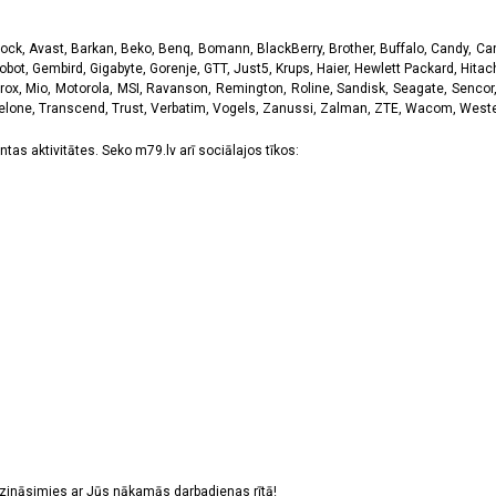
k, Avast, Barkan, Beko, Benq, Bomann, BlackBerry, Brother, Buffalo, Candy, Canon
obot, Gembird, Gigabyte, Gorenje, GTT, Just5, Krups, Haier, Hewlett Packard, Hitachi
rox, Mio, Motorola, MSI, Ravanson, Remington, Roline, Sandisk, Seagate, Sencor,
Telone, Transcend, Trust, Verbatim, Vogels, Zanussi, Zalman, ZTE, Wacom, Western
tas aktivitātes. Seko m79.lv arī sociālajos tīkos:
sazināsimies ar Jūs nākamās darbadienas rītā!