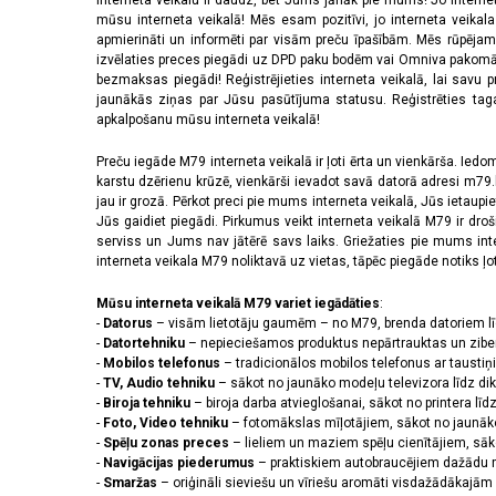
Interneta veikalu ir daudz, bet Jums jānāk pie mums! Jo interne
mūsu interneta veikalā! Mēs esam pozitīvi, jo interneta veikal
apmierināti un informēti par visām preču īpašībām. Mēs rūpējam
izvēlaties preces piegādi uz DPD paku bodēm vai Omniva pakomātiem,
bezmaksas piegādi! Reģistrējieties interneta veikalā, lai savu 
jaunākās ziņas par Jūsu pasūtījuma statusu. Reģistrēties tagad
apkalpošanu mūsu interneta veikalā!
Preču iegāde M79 interneta veikalā ir ļoti ērta un vienkārša. Iedomā
karstu dzērienu krūzē, vienkārši ievadot savā datorā adresi m79.lv
jau ir grozā. Pērkot preci pie mums interneta veikalā, Jūs ietaupi
Jūs gaidiet piegādi. Pirkumus veikt interneta veikalā M79 ir dr
serviss un Jums nav jātērē savs laiks. Griežaties pie mums int
interneta veikala M79 noliktavā uz vietas, tāpēc piegāde notiks ļoti
Mūsu interneta veikalā M79 variet iegādāties
:
-
Datorus
– visām lietotāju gaumēm – no M79, brenda datoriem l
-
Datortehniku
– nepieciešamos produktus nepārtrauktas un zibe
-
Mobilos telefonus
– tradicionālos mobilos telefonus ar tausti
-
TV, Audio tehniku
– sākot no jaunāko modeļu televizora līdz di
-
Biroja tehniku
– biroja darba atvieglošanai, sākot no printera lī
-
Foto, Video tehniku
– fotomākslas mīļotājiem, sākot no jaunāk
-
Spēļu zonas preces
– lieliem un maziem spēļu cienītājiem, sāk
-
Navigācijas piederumus
– praktiskiem autobraucējiem dažādu m
-
Smaržas
– oriģināli sieviešu un vīriešu aromāti visdažādākaj