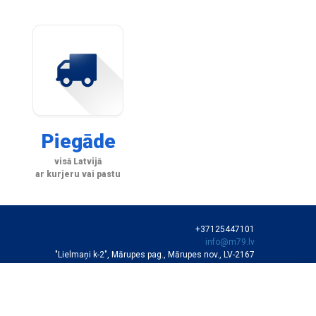
Piegāde
visā Latvijā
ar kurjeru vai pastu
+37125447101
info@m79.lv
"Lielmaņi k-2", Mārupes pag., Mārupes nov., LV-2167
SIA "M79"
VEIKALA DARBA LAIKS
Darba dienās 10:00-19:00