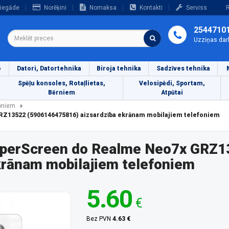
iegāde
Norēķini
Nomaksa
Kontakti
Serviss
R
2544710
Uzziņas dar
o
Datori, Datortehnika
Biroja tehnika
Sadzīves tehnika
Spēļu konsoles, Rotaļlietas,
Velosipēdi, Sportam,
Bērniem
Atpūtai
foniem
RZ13522 (5906146475816) aizsardzība ekrānam mobilajiem telefoniem
aperScreen do Realme Neo7x GRZ1
krānam mobilajiem telefoniem
5.60
€
Bez PVN
4.63 €