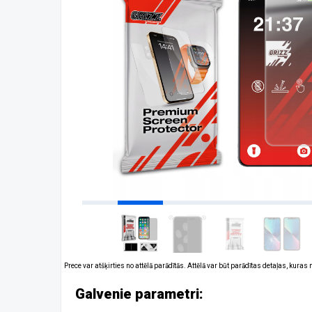
Prece var atšķirties no attēlā parādītās. Attēlā var būt parādītas detaļas, kuras
Galvenie parametri: