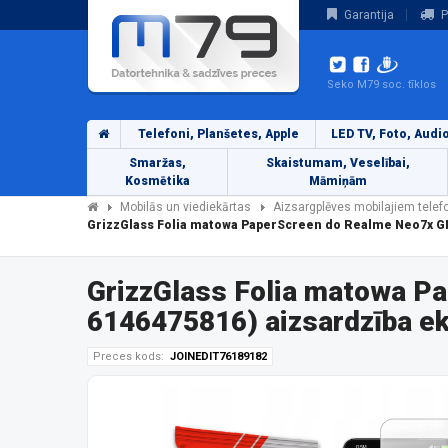
Garantija
P
Seko M79 soc. tīklos
Telefoni, Planšetes, Apple
LED TV, Foto, Audi
Smaržas,
Skaistumam, Veselībai,
Kosmētika
Māmiņām
Mobilās un viediekārtas
Aizsargplēves mobilajiem tele
GrizzGlass Folia matowa PaperScreen do Realme Neo7x G
GrizzGlass Folia matowa P
6146475816) aizsardzība e
Preces kods:
JOINEDIT76189182