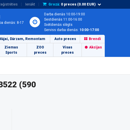
eģistrēties
Ienākt
Grozā:
0
preces (
0.00
EUR)
Darba dienās 10:00-19:00
1
Sestdienās 11:00-16:00
ba dienās: 8-17
Svētdienās slēgts
Serviss darba dienās:
10:00-17:00
Mājai, Dārzam, Remontam
Auto preces
Brendi
Ziemas
ZOO
Visas
Akcijas
Sports
preces
preces
3522 (590