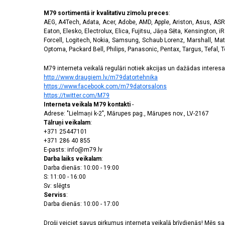
M79 sortimentā ir kvalitatīvu zīmolu preces
:
AEG, A4Tech, Adata, Acer, Adobe, AMD, Apple, Ariston, Asus, ASRoc
Eaton, Elesko, Electrolux, Elica, Fujitsu, Jāņa Sēta, Kensington, iR
Forcell, Logitech, Nokia, Samsung, Schaub Lorenz, Marshall, Mat
Optoma, Packard Bell, Philips, Panasonic, Pentax, Targus, Tefal, 
M79 interneta veikalā regulāri notiek akcijas un dažādas interesan
http://www.draugiem.lv/m79datortehnika
https://www.facebook.com/m79datorsalons
https://twitter.com/M79
Interneta veikala M79 kontakti
-
Adrese: "Lielmaņi k-2", Mārupes pag., Mārupes nov., LV-2167
Tālruņi veikalam
:
+371 25447101
+371 286 40 855
E-pasts: info@m79.lv
Darba laiks veikalam
:
Darba dienās: 10:00 - 19:00
S: 11:00 - 16:00
Sv: slēgts
Serviss
:
Darba dienās: 10:00 - 17:00
Droši veiciet savus pirkumus interneta veikalā brīvdienās! Mēs 