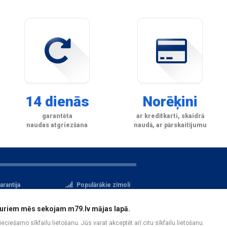
14 dienās
Norēķini
garantēta
ar kredītkarti, skaidrā
naudas atgriezšana
naudā, ar pārskaitījumu
arantija
Populārākie zīmoli
tteikuma tiesības
Privātuma politika
i, kuriem mēs sekojam m79.lv mājas lapā.
atu aizsardzība
Reģistrācija
pieciešamo sīkfailu lietošanu. Jūs varat akceptēt arī citu sīkfailu lietošanu.