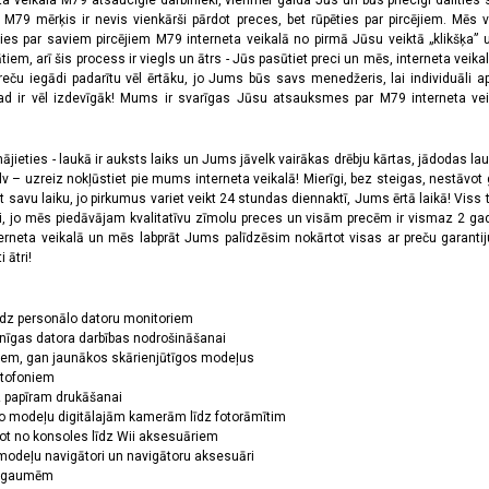
ta veikala M79 atsaucīgie darbinieki, vienmēr gaida Jūs un būs priecīgi dalīties
a M79 mērķis ir nevis vienkārši pārdot preces, bet rūpēties par pircējiem. Mēs 
ies par saviem pircējiem M79 interneta veikalā no pirmā Jūsu veiktā „klikšķa” u
 arī šis process ir viegls un ātrs - Jūs pasūtiet preci un mēs, interneta veikala
preču iegādi padarītu vēl ērtāku, jo Jums būs savs menedžeris, lai individuāli a
 ir vēl izdevīgāk! Mums ir svarīgas Jūsu atsauksmes par M79 interneta veikal
jieties - laukā ir auksts laiks un Jums jāvelk vairākas drēbju kārtas, jādodas laukā,
 – uzreiz nokļūstiet pie mums interneta veikalā! Mierīgi, bez steigas, nestāvot ga
et savu laiku, jo pirkumus variet veikt 24 stundas diennaktī, Jums ērtā laikā! Viss 
oši, jo mēs piedāvājam kvalitatīvu zīmolu preces un visām precēm ir vismaz 2 gad
erneta veikalā un mēs labprāt Jums palīdzēsim nokārtot visas ar preču garanti
 ātri!
īdz personālo datoru monitoriem
nīgas datora darbības nodrošināšanai
ņiem, gan jaunākos skārienjūtīgos modeļus
ktofoniem
dz papīram drukāšanai
o modeļu digitālajām kamerām līdz fotorāmītim
ot no konsoles līdz Wii aksesuāriem
odeļu navigātori un navigātoru aksesuāri
ām gaumēm