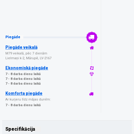
Piegāde
Piegāde veikalā
M79 veikalā, pēc 7 dienām
Lielmaņi k-2, Mārupē, LV-2167
Ekonomiskā piegāde
7 - 8 darba dienu laikā
7 - 8 darba dienu laikā
7 - 8 darba dienu laikā
Komforta piegāde
Ar kurjeru līdz mājas durvīm:
7 - 8 darba dienu laikā
Specifikācija