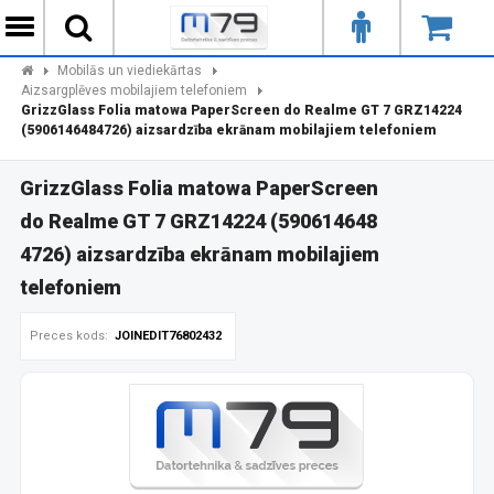
Mobilās un viediekārtas
Aizsargplēves mobilajiem telefoniem
GrizzGlass Folia matowa PaperScreen do Realme GT 7 GRZ14224
(5906146484726) aizsardzība ekrānam mobilajiem telefoniem
GrizzGlass Folia matowa PaperScreen
do Realme GT 7 GRZ14224 (590614648
4726) aizsardzība ekrānam mobilajiem
telefoniem
Preces kods:
JOINEDIT76802432