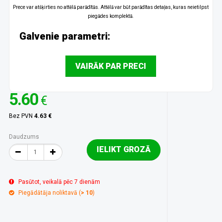
Prece var atšķirties no attēlā parādītās. Attēlā var būt parādītas detaļas, kuras neietilpst
piegādes komplektā.
Galvenie parametri:
VAIRĀK PAR PRECI
5.60
€
Bez PVN
4.63 €
Daudzums
IELIKT GROZĀ
Pasūtot, veikalā pēc 7 dienām
Piegādātāja noliktavā (
> 10
)