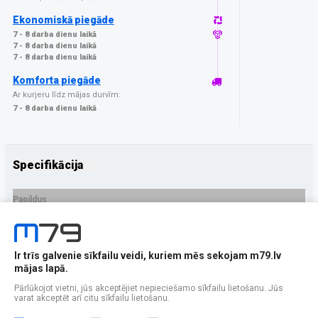
Ekonomiskā piegāde
7 - 8 darba dienu laikā
7 - 8 darba dienu laikā
7 - 8 darba dienu laikā
Komforta piegāde
Ar kurjeru līdz mājas durvīm:
7 - 8 darba dienu laikā
Specifikācija
Papildus
Ražotājs
GrizzGlass
PRECES APRAKSTS
Ir trīs galvenie sīkfailu veidi, kuriem mēs sekojam m79.lv
EAN - 5906146479470
mājas lapā.
Pārlūkojot vietni, jūs akceptējiet nepieciešamo sīkfailu lietošanu. Jūs
varat akceptēt arī citu sīkfailu lietošanu.