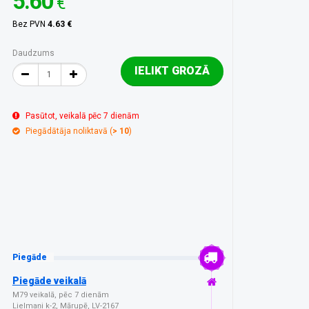
5.60
€
Bez PVN
4.63 €
Daudzums
IELIKT GROZĀ
Pasūtot, veikalā pēc 7 dienām
Piegādātāja noliktavā (
> 10
)
Piegāde
Piegāde veikalā
M79 veikalā, pēc 7 dienām
Lielmaņi k-2, Mārupē, LV-2167