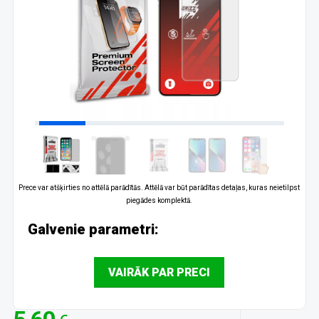
Prece var atšķirties no attēlā parādītās. Attēlā var būt parādītas detaļas, kuras neietilpst
piegādes komplektā.
Galvenie parametri:
VAIRĀK PAR PRECI