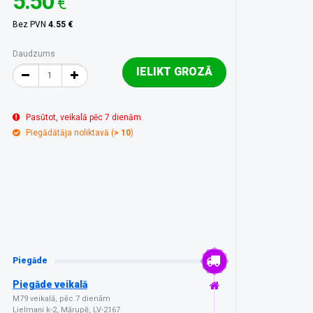
5.50
€
Bez PVN
4.55 €
Daudzums
IELIKT GROZĀ
Pasūtot, veikalā pēc 7 dienām
Piegādātāja noliktavā (
> 10
)
Piegāde
Piegāde veikalā
M79 veikalā, pēc 7 dienām
Lielmaņi k-2, Mārupē, LV-2167