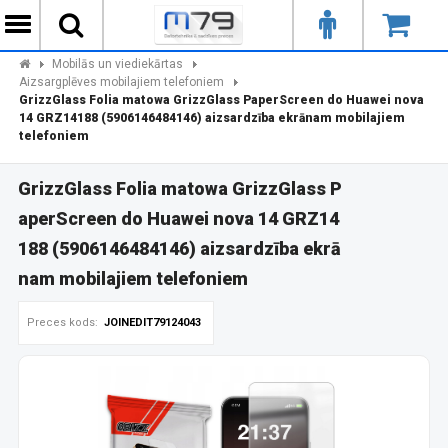
Mobilās un viediekārtas
Aizsargplēves mobilajiem telefoniem
GrizzGlass Folia matowa GrizzGlass PaperScreen do Huawei nova
14 GRZ14188 (5906146484146) aizsardzība ekrānam mobilajiem
telefoniem
GrizzGlass Folia matowa GrizzGlass P
aperScreen do Huawei nova 14 GRZ14
188 (5906146484146) aizsardzība ekrā
nam mobilajiem telefoniem
Preces kods:
JOINEDIT79124043