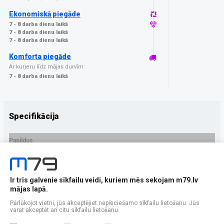
Ekonomiskā piegāde
7 - 8 darba dienu laikā
7 - 8 darba dienu laikā
7 - 8 darba dienu laikā
Komforta piegāde
Ar kurjeru līdz mājas durvīm:
7 - 8 darba dienu laikā
Specifikācija
Papildus
Ražotājs
GrizzGlass
PRECES APRAKSTS
Ir trīs galvenie sīkfailu veidi, kuriem mēs sekojam m79.lv
EAN - 5906146484146
mājas lapā.
Pārlūkojot vietni, jūs akceptējiet nepieciešamo sīkfailu lietošanu. Jūs
varat akceptēt arī citu sīkfailu lietošanu.