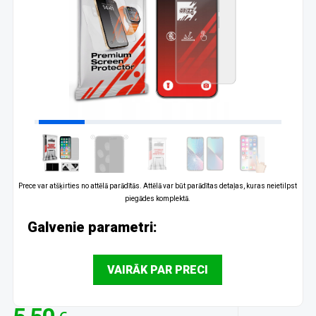
Prece var atšķirties no attēlā parādītās. Attēlā var būt parādītas detaļas, kuras neietilpst
piegādes komplektā.
Galvenie parametri:
VAIRĀK PAR PRECI