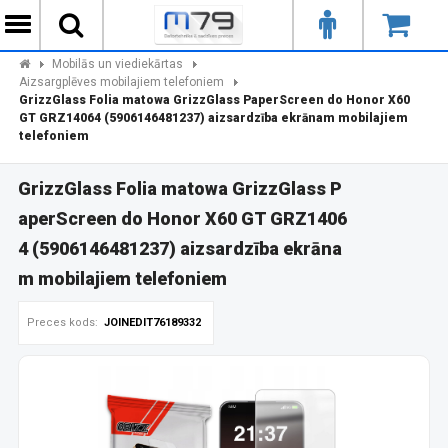
Mobilās un viediekārtas
Aizsargplēves mobilajiem telefoniem
GrizzGlass Folia matowa GrizzGlass PaperScreen do Honor X60
GT GRZ14064 (5906146481237) aizsardzība ekrānam mobilajiem
telefoniem
GrizzGlass Folia matowa GrizzGlass P
aperScreen do Honor X60 GT GRZ1406
4 (5906146481237) aizsardzība ekrāna
m mobilajiem telefoniem
Preces kods:
JOINEDIT76189332