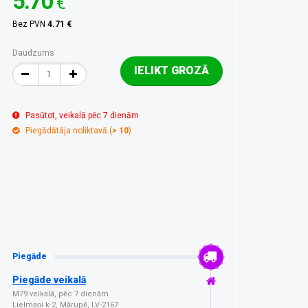
5.70
€
Bez PVN
4.71 €
Daudzums
IELIKT GROZĀ
Pasūtot, veikalā pēc 7 dienām
Piegādātāja noliktavā (
> 10
)
Piegāde
Piegāde veikalā
M79 veikalā, pēc 7 dienām
Lielmaņi k-2, Mārupē, LV-2167