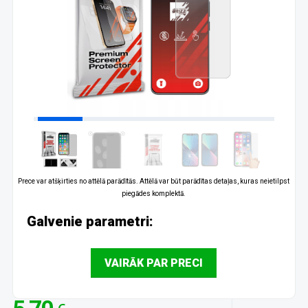
Prece var atšķirties no attēlā parādītās. Attēlā var būt parādītas detaļas, kuras neietilpst
piegādes komplektā.
Galvenie parametri:
VAIRĀK PAR PRECI