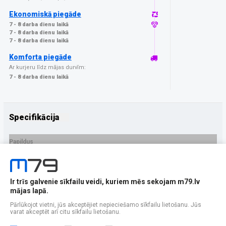
Ekonomiskā piegāde
7 - 8 darba dienu laikā
7 - 8 darba dienu laikā
7 - 8 darba dienu laikā
Komforta piegāde
Ar kurjeru līdz mājas durvīm:
7 - 8 darba dienu laikā
Specifikācija
Papildus
Ražotājs
GrizzGlass
PRECES APRAKSTS
Ir trīs galvenie sīkfailu veidi, kuriem mēs sekojam m79.lv
EAN - 5906146481237
mājas lapā.
Pārlūkojot vietni, jūs akceptējiet nepieciešamo sīkfailu lietošanu. Jūs
varat akceptēt arī citu sīkfailu lietošanu.