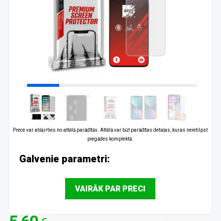
Prece var atšķirties no attēlā parādītās. Attēlā var būt parādītas detaļas, kuras neietilpst
piegādes komplektā.
Galvenie parametri:
VAIRĀK PAR PRECI