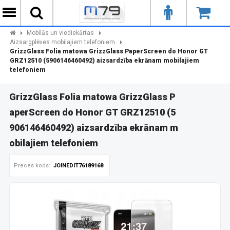
Mobilās un viediekārtas
Aizsargplēves mobilajiem telefoniem
GrizzGlass Folia matowa GrizzGlass PaperScreen do Honor GT
GRZ12510 (5906146460492) aizsardzība ekrānam mobilajiem
telefoniem
GrizzGlass Folia matowa GrizzGlass P
aperScreen do Honor GT GRZ12510 (5
906146460492) aizsardzība ekrānam m
obilajiem telefoniem
Preces kods:
JOINEDIT76189168