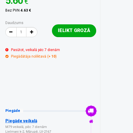
5.60
€
Bez PVN
4.63 €
Daudzums
IELIKT GROZĀ
Pasūtot, veikalā pēc 7 dienām
Piegādātāja noliktavā (
> 10
)
Piegāde
Piegāde veikalā
M79 veikalā, pēc 7 dienām
Lielmaņi k-2, Mārupē, LV-2167