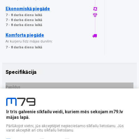
Ekonomiskā piegāde
7 - 8 darba dienu laikā
7 - 8 darba dienu laikā
7 - 8 darba dienu laikā
Komforta piegāde
Ar kurjeru līdz mājas durvīm:
7 - 8 darba dienu laikā
Specifikācija
Papildus
Ražotājs
GrizzGlass
PRECES APRAKSTS
Ir trīs galvenie sīkfailu veidi, kuriem mēs sekojam m79.lv
EAN - 5906146460492
mājas lapā.
Pārlūkojot vietni, jūs akceptējiet nepieciešamo sīkfailu lietošanu. Jūs
varat akceptēt arī citu sīkfailu lietošanu.