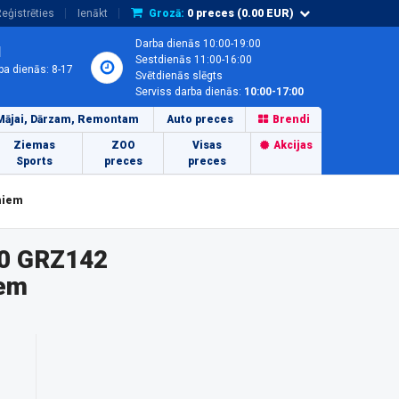
eģistrēties
Ienākt
Grozā:
0
preces (
0.00
EUR)
Darba dienās 10:00-19:00
1
Sestdienās 11:00-16:00
ba dienās: 8-17
Svētdienās slēgts
Serviss darba dienās:
10:00-17:00
Mājai, Dārzam, Remontam
Auto preces
Brendi
Ziemas
ZOO
Visas
Akcijas
Sports
preces
preces
niem
00 GRZ142
iem