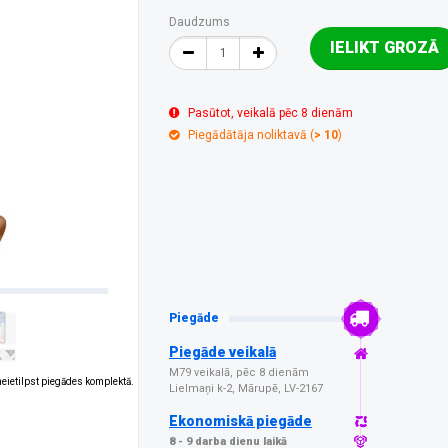
Daudzums
IELIKT GROZĀ
Pasūtot, veikalā pēc 8 dienām
Piegādātāja noliktavā (
> 10
)
Piegāde
Piegāde veikalā
M79 veikalā, pēc 8 dienām
 neietilpst piegādes komplektā.
Lielmaņi k-2, Mārupē, LV-2167
Ekonomiskā piegāde
8 - 9 darba dienu laikā