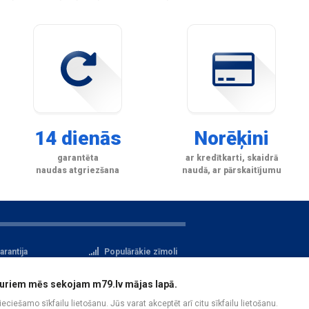
14 dienās
Norēķini
garantēta
ar kredītkarti, skaidrā
naudas atgriezšana
naudā, ar pārskaitījumu
arantija
Populārākie zīmoli
tteikuma tiesības
Privātuma politika
i, kuriem mēs sekojam m79.lv mājas lapā.
atu aizsardzība
Reģistrācija
pieciešamo sīkfailu lietošanu. Jūs varat akceptēt arī citu sīkfailu lietošanu.