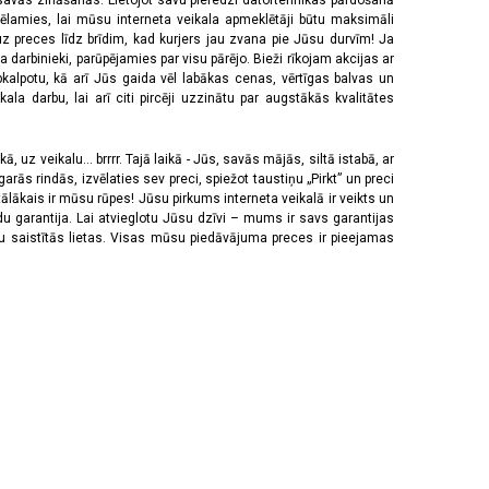
 savās zināšanās. Lietojot savu pieredzi datortehnikas pārdošanā
vēlamies, lai mūsu interneta veikala apmeklētāji būtu maksimāli
z preces līdz brīdim, kad kurjers jau zvana pie Jūsu durvīm! Ja
 darbinieki, parūpējamies par visu pārējo. Bieži rīkojam akcijas ar
pkalpotu, kā arī Jūs gaida vēl labākas cenas, vērtīgas balvas un
a darbu, lai arī citi pircēji uzzinātu par augstākās kvalitātes
 uz veikalu... brrrr. Tajā laikā - Jūs, savās mājās, siltā istabā, ar
rās rindās, izvēlaties sev preci, spiežot taustiņu „Pirkt” un preci
tālākais ir mūsu rūpes! Jūsu pirkums interneta veikalā ir veikts un
u garantija. Lai atvieglotu Jūsu dzīvi – mums ir savs garantijas
ju saistītās lietas. Visas mūsu piedāvājuma preces ir pieejamas