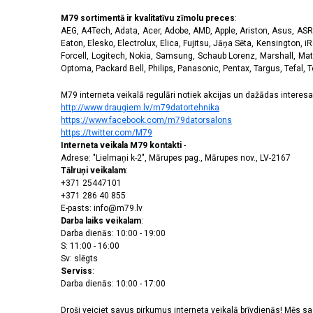
M79 sortimentā ir kvalitatīvu zīmolu preces
:
AEG, A4Tech, Adata, Acer, Adobe, AMD, Apple, Ariston, Asus, ASRoc
Eaton, Elesko, Electrolux, Elica, Fujitsu, Jāņa Sēta, Kensington, iR
Forcell, Logitech, Nokia, Samsung, Schaub Lorenz, Marshall, Mat
Optoma, Packard Bell, Philips, Panasonic, Pentax, Targus, Tefal, 
M79 interneta veikalā regulāri notiek akcijas un dažādas interesan
http://www.draugiem.lv/m79datortehnika
https://www.facebook.com/m79datorsalons
https://twitter.com/M79
Interneta veikala M79 kontakti
-
Adrese: "Lielmaņi k-2", Mārupes pag., Mārupes nov., LV-2167
Tālruņi veikalam
:
+371 25447101
+371 286 40 855
E-pasts: info@m79.lv
Darba laiks veikalam
:
Darba dienās: 10:00 - 19:00
S: 11:00 - 16:00
Sv: slēgts
Serviss
:
Darba dienās: 10:00 - 17:00
Droši veiciet savus pirkumus interneta veikalā brīvdienās! Mēs 