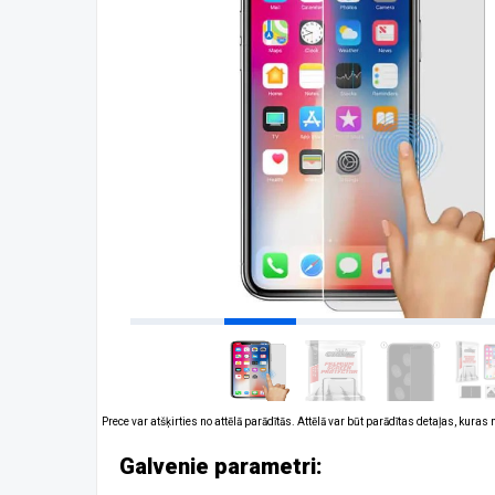
Prece var atšķirties no attēlā parādītās. Attēlā var būt parādītas detaļas, kuras
Galvenie parametri: