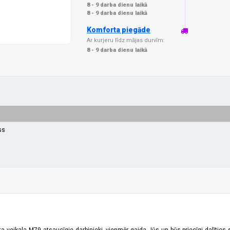
8 - 9 darba dienu laikā
8 - 9 darba dienu laikā
Komforta piegāde
Ar kurjeru līdz mājas durvīm:
8 - 9 darba dienu laikā
ss