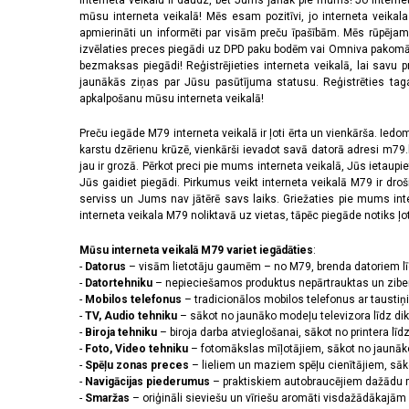
Interneta veikalu ir daudz, bet Jums jānāk pie mums! Jo interne
mūsu interneta veikalā! Mēs esam pozitīvi, jo interneta veikal
apmierināti un informēti par visām preču īpašībām. Mēs rūpējam
izvēlaties preces piegādi uz DPD paku bodēm vai Omniva pakomātiem,
bezmaksas piegādi! Reģistrējieties interneta veikalā, lai savu 
jaunākās ziņas par Jūsu pasūtījuma statusu. Reģistrēties tagad
apkalpošanu mūsu interneta veikalā!
Preču iegāde M79 interneta veikalā ir ļoti ērta un vienkārša. Iedomā
karstu dzērienu krūzē, vienkārši ievadot savā datorā adresi m79.lv
jau ir grozā. Pērkot preci pie mums interneta veikalā, Jūs ietaupi
Jūs gaidiet piegādi. Pirkumus veikt interneta veikalā M79 ir dr
serviss un Jums nav jātērē savs laiks. Griežaties pie mums int
interneta veikala M79 noliktavā uz vietas, tāpēc piegāde notiks ļoti
Mūsu interneta veikalā M79 variet iegādāties
:
-
Datorus
– visām lietotāju gaumēm – no M79, brenda datoriem l
-
Datortehniku
– nepieciešamos produktus nepārtrauktas un zibe
-
Mobilos telefonus
– tradicionālos mobilos telefonus ar tausti
-
TV, Audio tehniku
– sākot no jaunāko modeļu televizora līdz di
-
Biroja tehniku
– biroja darba atvieglošanai, sākot no printera lī
-
Foto, Video tehniku
– fotomākslas mīļotājiem, sākot no jaunāk
-
Spēļu zonas preces
– lieliem un maziem spēļu cienītājiem, sāk
-
Navigācijas piederumus
– praktiskiem autobraucējiem dažādu m
-
Smaržas
– oriģināli sieviešu un vīriešu aromāti visdažādākaj