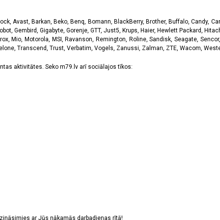
k, Avast, Barkan, Beko, Benq, Bomann, BlackBerry, Brother, Buffalo, Candy, Canon
obot, Gembird, Gigabyte, Gorenje, GTT, Just5, Krups, Haier, Hewlett Packard, Hitachi
rox, Mio, Motorola, MSI, Ravanson, Remington, Roline, Sandisk, Seagate, Sencor,
Telone, Transcend, Trust, Verbatim, Vogels, Zanussi, Zalman, ZTE, Wacom, Western
tas aktivitātes. Seko m79.lv arī sociālajos tīkos:
sazināsimies ar Jūs nākamās darbadienas rītā!