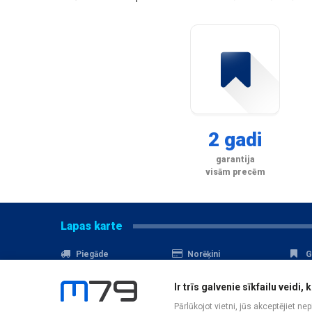
2 gadi
garantija
visām precēm
Lapas karte
Piegāde
Norēķini
G
Nomaksa
Kontakti
A
Ir trīs galvenie sīkfailu veid
Akcijas
Serviss
D
Pārlūkojot vietni, jūs akceptējiet ne