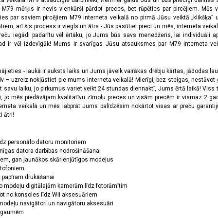
ta veikala M79 atsaucīgie darbinieki, vienmēr gaida Jūs un būs priecīgi dalīties
a M79 mērķis ir nevis vienkārši pārdot preces, bet rūpēties par pircējiem. Mēs 
ies par saviem pircējiem M79 interneta veikalā no pirmā Jūsu veiktā „klikšķa” u
 arī šis process ir viegls un ātrs - Jūs pasūtiet preci un mēs, interneta veikala
preču iegādi padarītu vēl ērtāku, jo Jums būs savs menedžeris, lai individuāli a
 ir vēl izdevīgāk! Mums ir svarīgas Jūsu atsauksmes par M79 interneta veikal
jieties - laukā ir auksts laiks un Jums jāvelk vairākas drēbju kārtas, jādodas laukā,
 – uzreiz nokļūstiet pie mums interneta veikalā! Mierīgi, bez steigas, nestāvot ga
et savu laiku, jo pirkumus variet veikt 24 stundas diennaktī, Jums ērtā laikā! Viss 
oši, jo mēs piedāvājam kvalitatīvu zīmolu preces un visām precēm ir vismaz 2 gad
erneta veikalā un mēs labprāt Jums palīdzēsim nokārtot visas ar preču garanti
 ātri!
īdz personālo datoru monitoriem
nīgas datora darbības nodrošināšanai
ņiem, gan jaunākos skārienjūtīgos modeļus
ktofoniem
dz papīram drukāšanai
o modeļu digitālajām kamerām līdz fotorāmītim
ot no konsoles līdz Wii aksesuāriem
odeļu navigātori un navigātoru aksesuāri
ām gaumēm