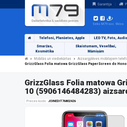
Garantija
P
Seko M79 soc. tīklos
Telefoni, Planšetes, Apple
LED TV, Foto, Audi
Smaržas,
Skaistumam, Veselībai,
Kosmētika
Māmiņām
Mobilās un viediekārtas
Aizsargplēves mobilajiem tele
GrizzGlass Folia matowa GrizzGlass PaperScreen do Hono
GrizzGlass Folia matowa G
10 (5906146484283) aizsar
Preces kods:
JOINEDIT76802426