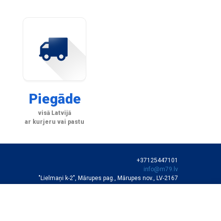
Piegāde
visā Latvijā
ar kurjeru vai pastu
+37125447101
info@m79.lv
"Lielmaņi k-2", Mārupes pag., Mārupes nov., LV-2167
SIA "M79"
VEIKALA DARBA LAIKS
Darba dienās 10:00-19:00