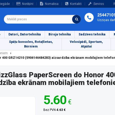
iegāde
Norēķini
Nomaksa
Kontakti
Serviss
R
2544710
Uzziņas dar
o
Datori, Datortehnika
Biroja tehnika
Sadzīves tehnika
Spēļu konsoles, Rotaļlietas,
Velosipēdi, Sportam,
Bērniem
Atpūtai
foniem
r 400 GRZ14210 (5906146484283) aizsardzība ekrānam mobilajiem telefo
rizzGlass PaperScreen do Honor 4
dzība ekrānam mobilajiem telefon
5.60
€
Bez PVN
4.63 €