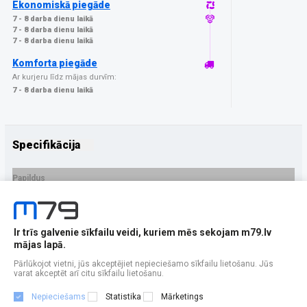
Ekonomiskā piegāde
7 - 8 darba dienu laikā
7 - 8 darba dienu laikā
7 - 8 darba dienu laikā
Komforta piegāde
Ar kurjeru līdz mājas durvīm:
7 - 8 darba dienu laikā
Specifikācija
Papildus
Ražotājs
GrizzGlass
PRECES APRAKSTS
Ir trīs galvenie sīkfailu veidi, kuriem mēs sekojam m79.lv
EAN - 5906146483422
mājas lapā.
Pārlūkojot vietni, jūs akceptējiet nepieciešamo sīkfailu lietošanu. Jūs
varat akceptēt arī citu sīkfailu lietošanu.
Nepieciešams
Statistika
Mārketings