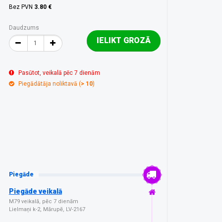
Bez PVN
3.80 €
Daudzums
IELIKT GROZĀ
Pasūtot, veikalā pēc 7 dienām
Piegādātāja noliktavā (
> 10
)
Piegāde
Piegāde veikalā
M79 veikalā, pēc 7 dienām
Lielmaņi k-2, Mārupē, LV-2167