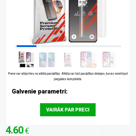
Prece var atšķirties no attēlā parādītās. Attēlā var būt parādītas detaļas, kuras neietilpst
piegādes komplektā.
Galvenie parametri:
VAIRĀK PAR PRECI
4.60
€