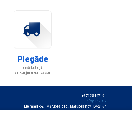
Piegāde
visā Latvijā
ar kurjeru vai pastu
+37125447101
info@m79.lv
"Lielmaņi k-2", Mārupes pag., Mārupes nov., LV-2167
SIA "M79"
VEIKALA DARBA LAIKS
Darba dienās 10:00-19:00