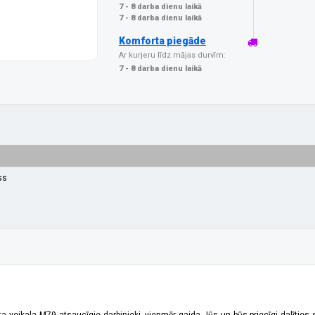
7 - 8 darba dienu laikā
7 - 8 darba dienu laikā
Komforta piegāde
Ar kurjeru līdz mājas durvīm:
7 - 8 darba dienu laikā
ss