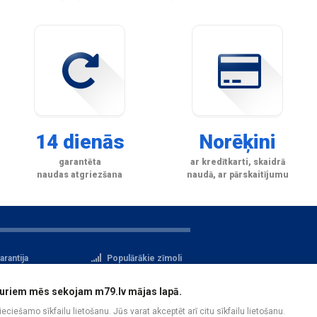
14 dienās
Norēķini
garantēta
ar kredītkarti, skaidrā
naudas atgriezšana
naudā, ar pārskaitījumu
arantija
Populārākie zīmoli
tteikuma tiesības
Privātuma politika
i, kuriem mēs sekojam m79.lv mājas lapā.
atu aizsardzība
Reģistrācija
pieciešamo sīkfailu lietošanu. Jūs varat akceptēt arī citu sīkfailu lietošanu.