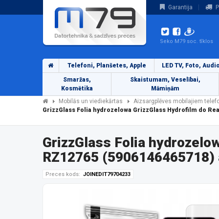
Garantija
P
Seko M79 soc. tīklos
Telefoni, Planšetes, Apple
LED TV, Foto, Audi
Smaržas,
Skaistumam, Veselībai,
Kosmētika
Māmiņām
Mobilās un viediekārtas
Aizsargplēves mobilajiem tele
GrizzGlass Folia hydrozelowa GrizzGlass Hydrofilm do R
GrizzGlass Folia hydrozelo
RZ12765 (5906146465718) a
Preces kods:
JOINEDIT79704233