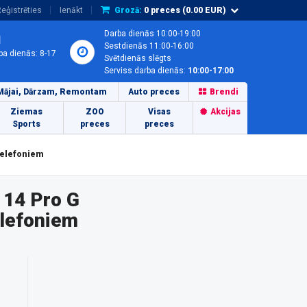
eģistrēties
Ienākt
Grozā:
0
preces (
0.00
EUR)
Darba dienās 10:00-19:00
1
Sestdienās 11:00-16:00
ba dienās: 8-17
Svētdienās slēgts
Serviss darba dienās:
10:00-17:00
Mājai, Dārzam, Remontam
Auto preces
Brendi
Ziemas
ZOO
Visas
Akcijas
Sports
preces
preces
telefoniem
 14 Pro G
elefoniem