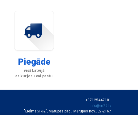
Piegāde
visā Latvijā
ar kurjeru vai pastu
+37125447101
info@m79.lv
"Lielmaņi k-2", Mārupes pag., Mārupes nov., LV-2167
SIA "M79"
VEIKALA DARBA LAIKS
Darba dienās 10:00-19:00