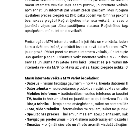
Interneta veikalu ir daudz, bet Jums jānāk pie mums! Jo interne
mūsu interneta veikalā! Mēs esam pozitīvi, jo interneta veikal
apmierināti un informēti par visām preču īpašībām. Mēs rūpējam
izvēlaties preces piegādi uz DPD paku bodēm vai Omniva pakomātiem,
bezmaksas piegādi! Reģistrējieties interneta veikalā, lai savu 
jaunākās ziņas par Jūsu pasūtījuma statusu. Reģistrēties tagad
apkalpošanu mūsu interneta veikalā!
Preču iegāde M79 interneta veikalā ir ļoti ērta un vienkārša. Iedomā
karstu dzērienu krūzē, vienkārši ievadot savā datorā adresi m79.lv
jau ir grozā. Pērkot preci pie mums interneta veikalā, Jūs ietaupi
Jūs gaidiet piegādi. Pirkumus veikt interneta veikalā M79 ir dr
serviss un Jums nav jātērē savs laiks. Griežaties pie mums int
interneta veikala M79 noliktavā uz vietas, tāpēc piegāde notiks ļoti
Mūsu interneta veikalā M79 variet iegādāties
:
-
Datorus
– visām lietotāju gaumēm – no M79, brenda datoriem l
-
Datortehniku
– nepieciešamos produktus nepārtrauktas un zibe
-
Mobilos telefonus
– tradicionālos mobilos telefonus ar tausti
-
TV, Audio tehniku
– sākot no jaunāko modeļu televizora līdz di
-
Biroja tehniku
– biroja darba atvieglošanai, sākot no printera lī
-
Foto, Video tehniku
– fotomākslas mīļotājiem, sākot no jaunāk
-
Spēļu zonas preces
– lieliem un maziem spēļu cienītājiem, sāk
-
Navigācijas piederumus
– praktiskiem autobraucējiem dažādu m
-
Smaržas
– oriģināli sieviešu un vīriešu aromāti visdažādākaj