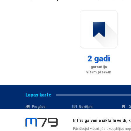
2 gadi
garantija
visām precēm
Lapas karte
Piegāde
Norēķini
G
Nomaksa
Kontakti
A
Ir trīs galvenie sīkfailu veid
Akcijas
Serviss
D
Pārlūkojot vietni, jūs akceptējiet ne