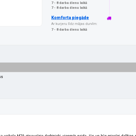
7 - 8 darba dienu laikā
7 - 8 darba dienu laikā
Komforta piegāde
Ar kurjeru līdz mājas durvīm:
7 - 8 darba dienu laikā
ss