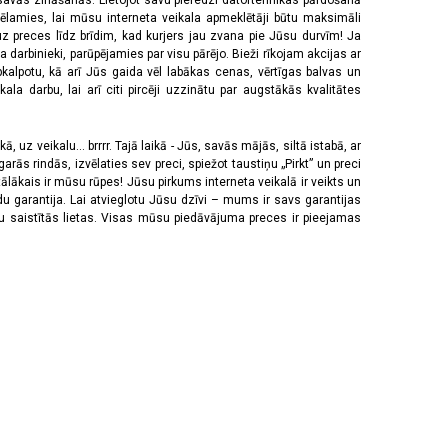
 savās zināšanās. Lietojot savu pieredzi datortehnikas pārdošanā
vēlamies, lai mūsu interneta veikala apmeklētāji būtu maksimāli
z preces līdz brīdim, kad kurjers jau zvana pie Jūsu durvīm! Ja
 darbinieki, parūpējamies par visu pārējo. Bieži rīkojam akcijas ar
pkalpotu, kā arī Jūs gaida vēl labākas cenas, vērtīgas balvas un
a darbu, lai arī citi pircēji uzzinātu par augstākās kvalitātes
 uz veikalu... brrrr. Tajā laikā - Jūs, savās mājās, siltā istabā, ar
rās rindās, izvēlaties sev preci, spiežot taustiņu „Pirkt” un preci
tālākais ir mūsu rūpes! Jūsu pirkums interneta veikalā ir veikts un
u garantija. Lai atvieglotu Jūsu dzīvi – mums ir savs garantijas
ju saistītās lietas. Visas mūsu piedāvājuma preces ir pieejamas