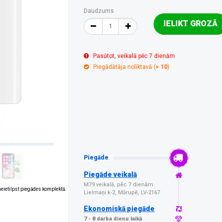
Daudzums
IELIKT GROZĀ
Pasūtot, veikalā pēc 7 dienām
Piegādātāja noliktavā (
> 10
)
Piegāde
Piegāde veikalā
M79 veikalā, pēc 7 dienām
 neietilpst piegādes komplektā.
Lielmaņi k-2, Mārupē, LV-2167
Ekonomiskā piegāde
7 - 8 darba dienu laikā