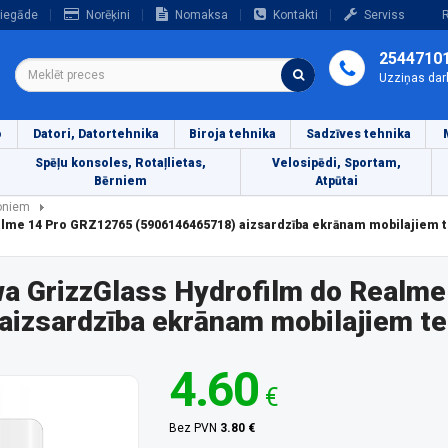
iegāde
Norēķini
Nomaksa
Kontakti
Serviss
R
2544710
Uzziņas dar
o
Datori, Datortehnika
Biroja tehnika
Sadzīves tehnika
Spēļu konsoles, Rotaļlietas,
Velosipēdi, Sportam,
Bērniem
Atpūtai
foniem
ealme 14 Pro GRZ12765 (5906146465718) aizsardzība ekrānam mobilajiem 
wa GrizzGlass Hydrofilm do Realme
izsardzība ekrānam mobilajiem t
4.60
€
Bez PVN
3.80 €