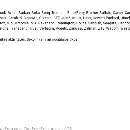
k, Avast, Barkan, Beko, Benq, Bomann, BlackBerry, Brother, Buffalo, Candy, Canon
obot, Gembird, Gigabyte, Gorenje, GTT, Just5, Krups, Haier, Hewlett Packard, Hitachi
rox, Mio, Motorola, MSI, Ravanson, Remington, Roline, Sandisk, Seagate, Sencor,
Telone, Transcend, Trust, Verbatim, Vogels, Zanussi, Zalman, ZTE, Wacom, Western
tas aktivitātes. Seko m79.lv arī sociālajos tīkos:
sazināsimies ar Jūs nākamās darbadienas rītā!