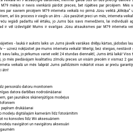
ta veikala M79 atsaucīgie darbinieki, vienmēr gaida Jūs un būs priecīgi dalīties
a M79 mērķis ir nevis vienkārši pārdot preces, bet rūpēties par pircējiem. Mēs 
ies par saviem pircējiem M79 interneta veikalā no pirmā Jūsu veiktā „klikšķa” u
 arī šis process ir viegls un ātrs - Jūs pasūtiet preci un mēs, interneta veikala
preču iegādi padarītu vēl ērtāku, jo Jums būs savs menedžeris, lai individuāli a
 ir vēl izdevīgāk! Mums ir svarīgas Jūsu atsauksmes par M79 interneta veikal
jieties - laukā ir auksts laiks un Jums jāvelk vairākas drēbju kārtas, jādodas laukā,
 – uzreiz nokļūstiet pie mums interneta veikalā! Mierīgi, bez steigas, nestāvot ga
et savu laiku, jo pirkumus variet veikt 24 stundas diennaktī, Jums ērtā laikā! Viss 
oši, jo mēs piedāvājam kvalitatīvu zīmolu preces un visām precēm ir vismaz 2 gad
erneta veikalā un mēs labprāt Jums palīdzēsim nokārtot visas ar preču garanti
 ātri!
īdz personālo datoru monitoriem
nīgas datora darbības nodrošināšanai
ņiem, gan jaunākos skārienjūtīgos modeļus
ktofoniem
dz papīram drukāšanai
o modeļu digitālajām kamerām līdz fotorāmītim
ot no konsoles līdz Wii aksesuāriem
odeļu navigātori un navigātoru aksesuāri
ām gaumēm