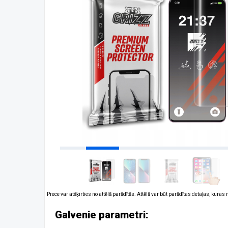
Prece var atšķirties no attēlā parādītās. Attēlā var būt parādītas detaļas, kuras
Galvenie parametri: