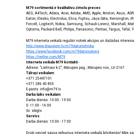
M79 sortimentā ir kvalitatīvu zīmolu preces
:
AEG, A4Tech, Adata, Acer, Adobe, AMD, Apple, Ariston, Asus, ASRoc
Eaton, Elesko, Electrolux, Elica, Fujitsu, Jāņa Sēta, Kensington, iR
Forcell, Logitech, Nokia, Samsung, Schaub Lorenz, Marshall, Mat
Optoma, Packard Bell, Philips, Panasonic, Pentax, Targus, Tefal, 
M79 interneta veikalā regulāri notiek akcijas un dažādas interesan
http://www.draugiem.lv/m79datortehnika
https://www.facebook.com/m79datorsalons
https://twitter.com/M79
Interneta veikala M79 kontakti
-
Adrese: "Lielmaņi k-2", Mārupes pag., Mārupes nov., LV-2167
Tālruņi veikalam
:
+371 25447101
+371 286 40 855
E-pasts: info@m79.lv
Darba laiks veikalam
:
Darba dienās: 10:00 - 19:00
S: 11:00 - 16:00
Sv: slēgts
Serviss
:
Darba dienās: 10:00 - 17:00
Droši veiciet savus pirkumus interneta veikalā brīvdienās! Mēs 