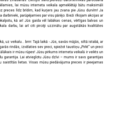
 savās zināšanās. Lietojot savu pieredzi datortehnikas pārdošanā
vēlamies, lai mūsu interneta veikala apmeklētāji būtu maksimāli
z preces līdz brīdim, kad kurjers jau zvana pie Jūsu durvīm! Ja
 darbinieki, parūpējamies par visu pārējo. Bieži rīkojam akcijas ar
pkalpotu, kā arī Jūs gaida vēl labākas cenas, vērtīgas balvas un
a darbu, lai arī citi pircēji uzzinātu par augstākās kvalitātes
 uz veikalu... brrrr. Tajā laikā - Jūs, savās mājās, siltā istabā, ar
rās rindās, izvēlaties sev preci, spiežot taustiņu „Pirkt” un preci
tālākais ir mūsu rūpes! Jūsu pirkums interneta veikalā ir veikts un
u garantija. Lai atvieglotu Jūsu dzīvi – mums ir savs garantijas
ju saistītās lietas. Visas mūsu piedāvājuma preces ir pieejamas