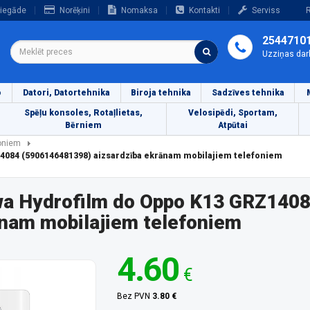
iegāde
Norēķini
Nomaksa
Kontakti
Serviss
R
2544710
Uzziņas dar
o
Datori, Datortehnika
Biroja tehnika
Sadzīves tehnika
Spēļu konsoles, Rotaļlietas,
Velosipēdi, Sportam,
Bērniem
Atpūtai
foniem
14084 (5906146481398) aizsardzība ekrānam mobilajiem telefoniem
owa Hydrofilm do Oppo K13 GRZ140
ānam mobilajiem telefoniem
4.60
€
Bez PVN
3.80 €