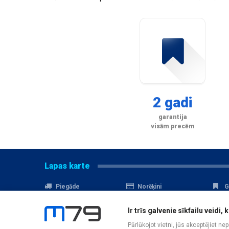
2 gadi
garantija
visām precēm
Lapas karte
Piegāde
Norēķini
G
Nomaksa
Kontakti
A
Ir trīs galvenie sīkfailu veid
Akcijas
Serviss
D
Pārlūkojot vietni, jūs akceptējiet ne