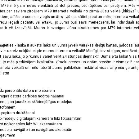
ta veikala M79 atsaucīgie darbinieki, vienmēr gaida Jūs un būs priecīgi dalīties
a M79 mērķis ir nevis vienkārši pārdot preces, bet rūpēties par pircējiem. Mēs 
ies par saviem pircējiem M79 interneta veikalā no pirmā Jūsu veiktā „klikšķa” u
 arī šis process ir viegls un ātrs - Jūs pasūtiet preci un mēs, interneta veikala
preču iegādi padarītu vēl ērtāku, jo Jums būs savs menedžeris, lai individuāli a
 ir vēl izdevīgāk! Mums ir svarīgas Jūsu atsauksmes par M79 interneta veikal
jieties - laukā ir auksts laiks un Jums jāvelk vairākas drēbju kārtas, jādodas laukā,
 – uzreiz nokļūstiet pie mums interneta veikalā! Mierīgi, bez steigas, nestāvot ga
et savu laiku, jo pirkumus variet veikt 24 stundas diennaktī, Jums ērtā laikā! Viss 
oši, jo mēs piedāvājam kvalitatīvu zīmolu preces un visām precēm ir vismaz 2 gad
erneta veikalā un mēs labprāt Jums palīdzēsim nokārtot visas ar preču garanti
 ātri!
īdz personālo datoru monitoriem
nīgas datora darbības nodrošināšanai
ņiem, gan jaunākos skārienjūtīgos modeļus
ktofoniem
dz papīram drukāšanai
o modeļu digitālajām kamerām līdz fotorāmītim
ot no konsoles līdz Wii aksesuāriem
odeļu navigātori un navigātoru aksesuāri
ām gaumēm