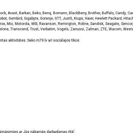
k, Avast, Barkan, Beko, Benq, Bomann, BlackBerry, Brother, Buffalo, Candy, Canon
obot, Gembird, Gigabyte, Gorenje, GTT, Just5, Krups, Haier, Hewlett Packard, Hitachi
rox, Mio, Motorola, MSI, Ravanson, Remington, Roline, Sandisk, Seagate, Sencor,
Telone, Transcend, Trust, Verbatim, Vogels, Zanussi, Zalman, ZTE, Wacom, Western
tas aktivitātes. Seko m79.lv arī sociālajos tīkos:
sazināsimies ar Jūs nākamās darbadienas rītā!