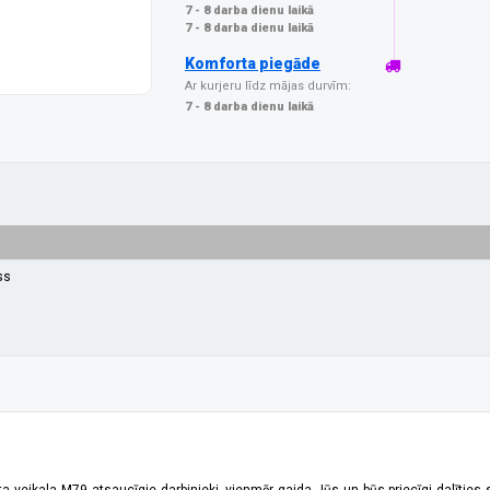
7 - 8 darba dienu laikā
7 - 8 darba dienu laikā
Komforta piegāde
Ar kurjeru līdz mājas durvīm:
7 - 8 darba dienu laikā
ss