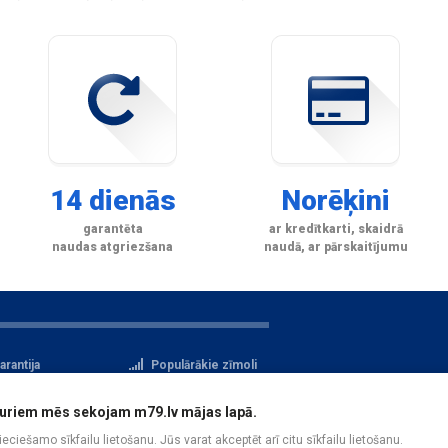
14 dienās
Norēķini
garantēta
ar kredītkarti, skaidrā
naudas atgriezšana
naudā, ar pārskaitījumu
arantija
Populārākie zīmoli
tteikuma tiesības
Privātuma politika
i, kuriem mēs sekojam m79.lv mājas lapā.
atu aizsardzība
Reģistrācija
pieciešamo sīkfailu lietošanu. Jūs varat akceptēt arī citu sīkfailu lietošanu.