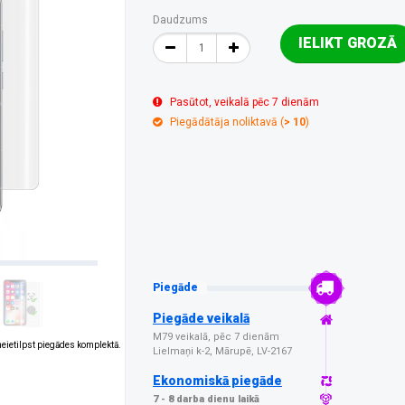
Daudzums
IELIKT GROZĀ
Pasūtot, veikalā pēc 7 dienām
Piegādātāja noliktavā (
> 10
)
Piegāde
Piegāde veikalā
M79 veikalā, pēc 7 dienām
 neietilpst piegādes komplektā.
Lielmaņi k-2, Mārupē, LV-2167
Ekonomiskā piegāde
7 - 8 darba dienu laikā