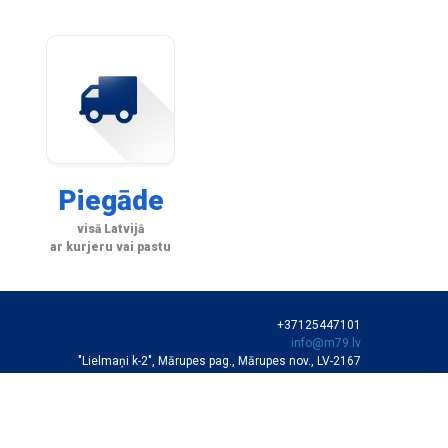
Piegāde
visā Latvijā
ar kurjeru vai pastu
+37125447101
info@m79.lv
"Lielmaņi k-2", Mārupes pag., Mārupes nov., LV-2167
SIA "M79"
VEIKALA DARBA LAIKS
Darba dienās 10:00-19:00