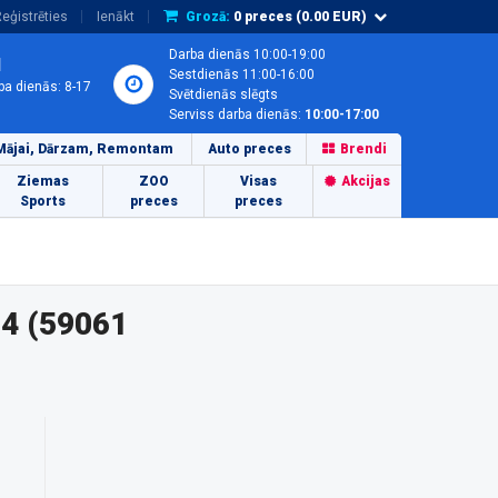
eģistrēties
Ienākt
Grozā:
0
preces (
0.00
EUR)
Darba dienās 10:00-19:00
1
Sestdienās 11:00-16:00
ba dienās: 8-17
Svētdienās slēgts
Serviss darba dienās:
10:00-17:00
Mājai, Dārzam, Remontam
Auto preces
Brendi
Ziemas
ZOO
Visas
Akcijas
Sports
preces
preces
84 (59061