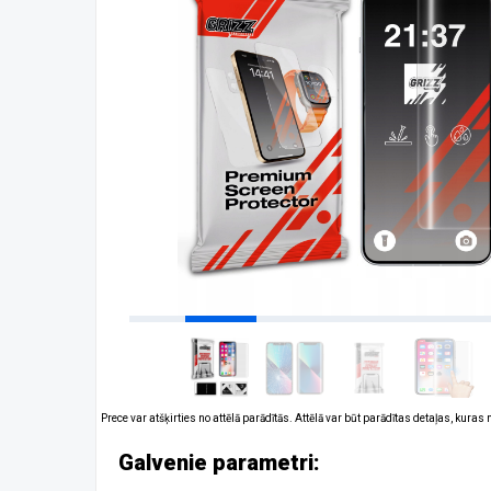
Prece var atšķirties no attēlā parādītās. Attēlā var būt parādītas detaļas, kuras
Galvenie parametri: