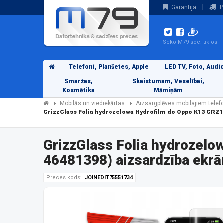
Garantija
P
Seko M79 soc. tīklos
Telefoni, Planšetes, Apple
LED TV, Foto, Audi
Smaržas,
Skaistumam, Veselībai,
Kosmētika
Māmiņām
Mobilās un viediekārtas
Aizsargplēves mobilajiem tele
GrizzGlass Folia hydrozelowa Hydrofilm do Oppo K13 GRZ
GrizzGlass Folia hydrozel
46481398) aizsardzība ekr
Preces kods:
JOINEDIT75551734