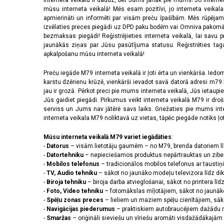
Interneta veikalu ir daudz, bet Jums jānāk pie mums! Jo interne
mūsu interneta veikalā! Mēs esam pozitīvi, jo interneta veikal
apmierināti un informēti par visām preču īpašībām. Mēs rūpējam
izvēlaties preces piegādi uz DPD paku bodēm vai Omniva pakomātiem,
bezmaksas piegādi! Reģistrējieties interneta veikalā, lai savu 
jaunākās ziņas par Jūsu pasūtījuma statusu. Reģistrēties tagad
apkalpošanu mūsu interneta veikalā!
Preču iegāde M79 interneta veikalā ir ļoti ērta un vienkārša. Iedomā
karstu dzērienu krūzē, vienkārši ievadot savā datorā adresi m79.lv
jau ir grozā. Pērkot preci pie mums interneta veikalā, Jūs ietaupi
Jūs gaidiet piegādi. Pirkumus veikt interneta veikalā M79 ir dr
serviss un Jums nav jātērē savs laiks. Griežaties pie mums int
interneta veikala M79 noliktavā uz vietas, tāpēc piegāde notiks ļoti
Mūsu interneta veikalā M79 variet iegādāties
:
-
Datorus
– visām lietotāju gaumēm – no M79, brenda datoriem l
-
Datortehniku
– nepieciešamos produktus nepārtrauktas un zibe
-
Mobilos telefonus
– tradicionālos mobilos telefonus ar tausti
-
TV, Audio tehniku
– sākot no jaunāko modeļu televizora līdz di
-
Biroja tehniku
– biroja darba atvieglošanai, sākot no printera lī
-
Foto, Video tehniku
– fotomākslas mīļotājiem, sākot no jaunāk
-
Spēļu zonas preces
– lieliem un maziem spēļu cienītājiem, sāk
-
Navigācijas piederumus
– praktiskiem autobraucējiem dažādu m
-
Smaržas
– oriģināli sieviešu un vīriešu aromāti visdažādākaj