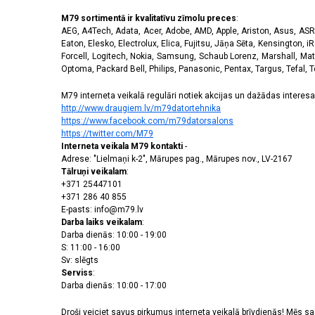
M79 sortimentā ir kvalitatīvu zīmolu preces
:
AEG, A4Tech, Adata, Acer, Adobe, AMD, Apple, Ariston, Asus, ASRoc
Eaton, Elesko, Electrolux, Elica, Fujitsu, Jāņa Sēta, Kensington, iR
Forcell, Logitech, Nokia, Samsung, Schaub Lorenz, Marshall, Mat
Optoma, Packard Bell, Philips, Panasonic, Pentax, Targus, Tefal, 
M79 interneta veikalā regulāri notiek akcijas un dažādas interesan
http://www.draugiem.lv/m79datortehnika
https://www.facebook.com/m79datorsalons
https://twitter.com/M79
Interneta veikala M79 kontakti
-
Adrese: "Lielmaņi k-2", Mārupes pag., Mārupes nov., LV-2167
Tālruņi veikalam
:
+371 25447101
+371 286 40 855
E-pasts: info@m79.lv
Darba laiks veikalam
:
Darba dienās: 10:00 - 19:00
S: 11:00 - 16:00
Sv: slēgts
Serviss
:
Darba dienās: 10:00 - 17:00
Droši veiciet savus pirkumus interneta veikalā brīvdienās! Mēs 