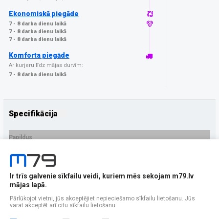
Ekonomiskā piegāde
7 - 8 darba dienu laikā
7 - 8 darba dienu laikā
7 - 8 darba dienu laikā
Komforta piegāde
Ar kurjeru līdz mājas durvīm:
7 - 8 darba dienu laikā
Specifikācija
Papildus
Ražotājs
GrizzGlass
PRECES APRAKSTS
Ir trīs galvenie sīkfailu veidi, kuriem mēs sekojam m79.lv
EAN - 5906146479586
mājas lapā.
Pārlūkojot vietni, jūs akceptējiet nepieciešamo sīkfailu lietošanu. Jūs
varat akceptēt arī citu sīkfailu lietošanu.