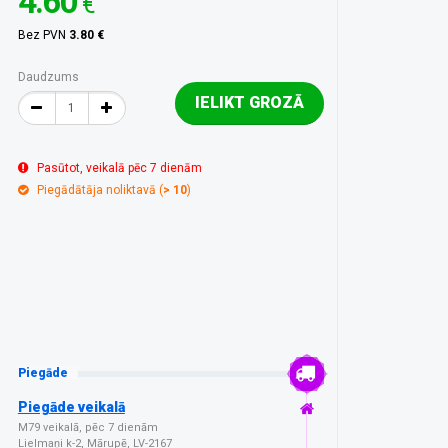
4.60
€
Bez PVN
3.80 €
Daudzums
IELIKT GROZĀ
Pasūtot, veikalā pēc 7 dienām
Piegādātāja noliktavā (
> 10
)
Piegāde
Piegāde veikalā
M79 veikalā, pēc 7 dienām
Lielmaņi k-2, Mārupē, LV-2167