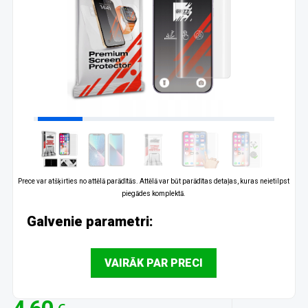
Prece var atšķirties no attēlā parādītās. Attēlā var būt parādītas detaļas, kuras neietilpst
piegādes komplektā.
Galvenie parametri:
VAIRĀK PAR PRECI