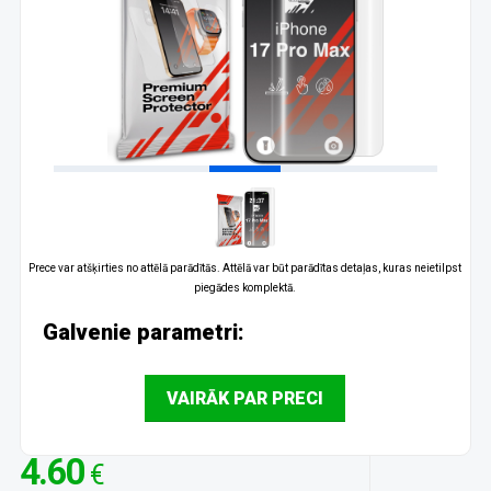
Prece var atšķirties no attēlā parādītās. Attēlā var būt parādītas detaļas, kuras neietilpst
piegādes komplektā.
Galvenie parametri:
VAIRĀK PAR PRECI
4.60
€