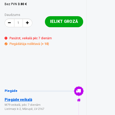
Bez PVN
3.80 €
Daudzums
IELIKT GROZĀ
Pasūtot, veikalā pēc 7 dienām
Piegādātāja noliktavā (
> 10
)
Piegāde
Piegāde veikalā
M79 veikalā, pēc 7 dienām
Lielmaņi k-2, Mārupē, LV-2167