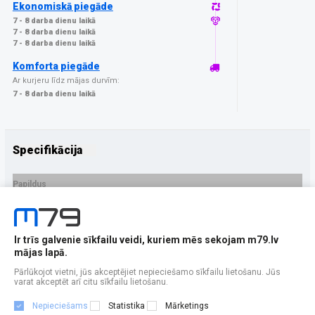
Ekonomiskā piegāde
7 - 8 darba dienu laikā
7 - 8 darba dienu laikā
7 - 8 darba dienu laikā
Komforta piegāde
Ar kurjeru līdz mājas durvīm:
7 - 8 darba dienu laikā
Specifikācija
Papildus
Ražotājs
GrizzGlass
PRECES APRAKSTS
Ir trīs galvenie sīkfailu veidi, kuriem mēs sekojam m79.lv
EAN - 5906146489820
mājas lapā.
Pārlūkojot vietni, jūs akceptējiet nepieciešamo sīkfailu lietošanu. Jūs
varat akceptēt arī citu sīkfailu lietošanu.
Nepieciešams
Statistika
Mārketings