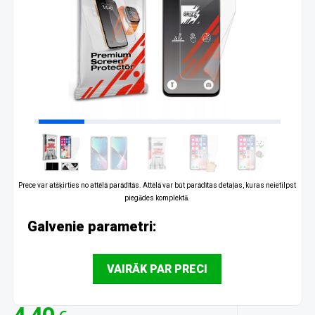
Prece var atšķirties no attēlā parādītās. Attēlā var būt parādītas detaļas, kuras neietilpst
piegādes komplektā.
Galvenie parametri:
VAIRĀK PAR PRECI