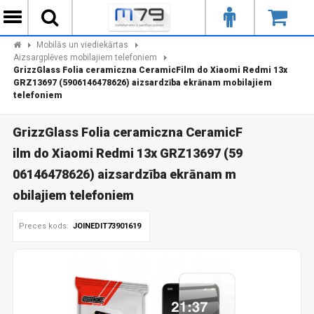
Mobilās un viediekārtas
Aizsargplēves mobilajiem telefoniem
GrizzGlass Folia ceramiczna CeramicFilm do Xiaomi Redmi 13x
GRZ13697 (5906146478626) aizsardzība ekrānam mobilajiem
telefoniem
GrizzGlass Folia ceramiczna CeramicF
ilm do Xiaomi Redmi 13x GRZ13697 (59
06146478626) aizsardzība ekrānam m
obilajiem telefoniem
Preces kods:
JOINEDIT73901619