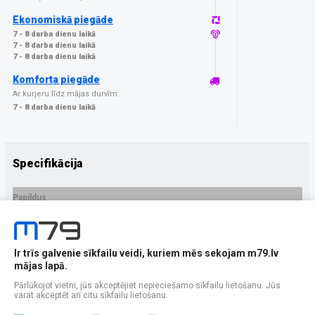
Ekonomiskā piegāde
7 - 8 darba dienu laikā
7 - 8 darba dienu laikā
7 - 8 darba dienu laikā
Komforta piegāde
Ar kurjeru līdz mājas durvīm:
7 - 8 darba dienu laikā
Specifikācija
Papildus
Ražotājs
GrizzGlass
PRECES APRAKSTS
Ir trīs galvenie sīkfailu veidi, kuriem mēs sekojam m79.lv
EAN - 5906146478626
mājas lapā.
Pārlūkojot vietni, jūs akceptējiet nepieciešamo sīkfailu lietošanu. Jūs
varat akceptēt arī citu sīkfailu lietošanu.