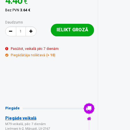
4.40
€
Bez PVN
3.64 €
Daudzums
IELIKT GROZĀ
Pasūtot, veikalā pēc 7 dienām
Piegādātāja noliktavā (
> 10
)
Piegāde
Piegāde veikalā
M79 veikalā, pēc 7 dienām
Lielmaņi k-2, Mārupē, LV-2167