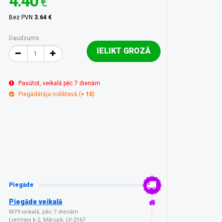
4.40
€
Bez PVN
3.64 €
Daudzums
IELIKT GROZĀ
Pasūtot, veikalā pēc 7 dienām
Piegādātāja noliktavā (
> 10
)
Piegāde
Piegāde veikalā
M79 veikalā, pēc 7 dienām
Lielmaņi k-2, Mārupē, LV-2167