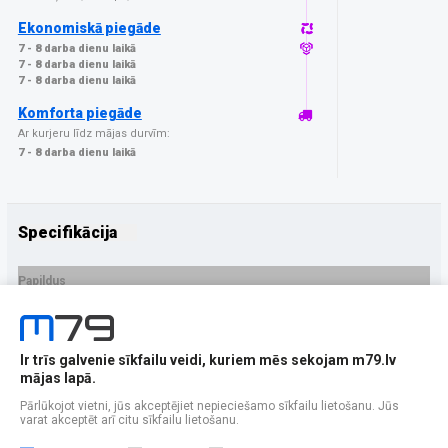
Ekonomiskā piegāde
7 - 8 darba dienu laikā
7 - 8 darba dienu laikā
7 - 8 darba dienu laikā
Komforta piegāde
Ar kurjeru līdz mājas durvīm:
7 - 8 darba dienu laikā
Specifikācija
Papildus
Ražotājs
GrizzGlass
PRECES APRAKSTS
Ir trīs galvenie sīkfailu veidi, kuriem mēs sekojam m79.lv
EAN - 5906146479951
mājas lapā.
Pārlūkojot vietni, jūs akceptējiet nepieciešamo sīkfailu lietošanu. Jūs
varat akceptēt arī citu sīkfailu lietošanu.