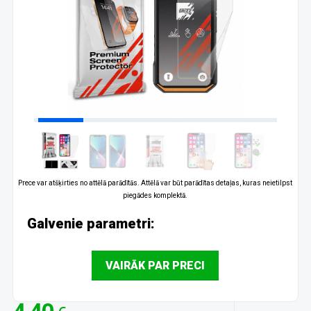
Prece var atšķirties no attēlā parādītās. Attēlā var būt parādītas detaļas, kuras neietilpst
piegādes komplektā.
Galvenie parametri:
VAIRĀK PAR PRECI