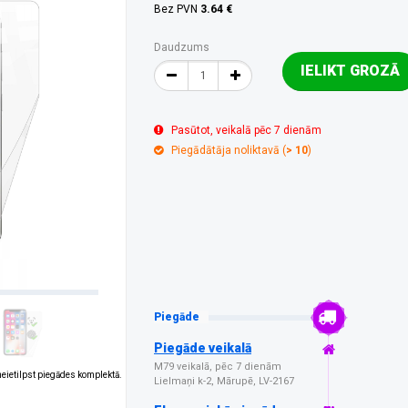
Bez PVN
3.64 €
Daudzums
IELIKT GROZĀ
Pasūtot, veikalā pēc 7 dienām
Piegādātāja noliktavā (
> 10
)
Piegāde
Piegāde veikalā
M79 veikalā, pēc 7 dienām
 neietilpst piegādes komplektā.
Lielmaņi k-2, Mārupē, LV-2167