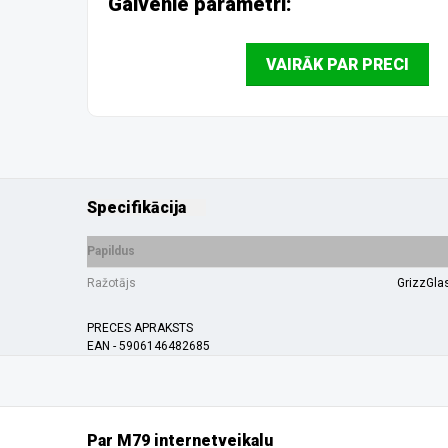
Galvenie parametri:
VAIRĀK PAR PRECI
Specifikācija
Papildus
Ražotājs
GrizzGla
PRECES APRAKSTS
EAN - 5906146482685
Par M79 internetveikalu