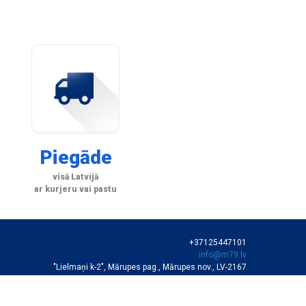
Piegāde
visā Latvijā
ar kurjeru vai pastu
+37125447101
info@m79.lv
"Lielmaņi k-2", Mārupes pag., Mārupes nov., LV-2167
SIA "M79"