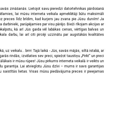
 savās zināšanās. Lietojot savu pieredzi datortehnikas pārdošanā
vēlamies, lai mūsu interneta veikala apmeklētāji būtu maksimāli
z preces līdz brīdim, kad kurjers jau zvana pie Jūsu durvīm! Ja
 darbinieki, parūpējamies par visu pārējo. Bieži rīkojam akcijas ar
pkalpotu, kā arī Jūs gaida vēl labākas cenas, vērtīgas balvas un
a darbu, lai arī citi pircēji uzzinātu par augstākās kvalitātes
 uz veikalu... brrrr. Tajā laikā - Jūs, savās mājās, siltā istabā, ar
rās rindās, izvēlaties sev preci, spiežot taustiņu „Pirkt” un preci
tālākais ir mūsu rūpes! Jūsu pirkums interneta veikalā ir veikts un
u garantija. Lai atvieglotu Jūsu dzīvi – mums ir savs garantijas
ju saistītās lietas. Visas mūsu piedāvājuma preces ir pieejamas