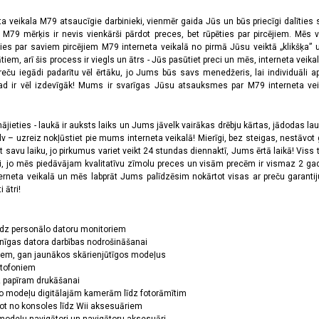
ta veikala M79 atsaucīgie darbinieki, vienmēr gaida Jūs un būs priecīgi dalīties
a M79 mērķis ir nevis vienkārši pārdot preces, bet rūpēties par pircējiem. Mēs 
ies par saviem pircējiem M79 interneta veikalā no pirmā Jūsu veiktā „klikšķa” u
 arī šis process ir viegls un ātrs - Jūs pasūtiet preci un mēs, interneta veikala
preču iegādi padarītu vēl ērtāku, jo Jums būs savs menedžeris, lai individuāli a
 ir vēl izdevīgāk! Mums ir svarīgas Jūsu atsauksmes par M79 interneta veikal
jieties - laukā ir auksts laiks un Jums jāvelk vairākas drēbju kārtas, jādodas laukā,
 – uzreiz nokļūstiet pie mums interneta veikalā! Mierīgi, bez steigas, nestāvot ga
et savu laiku, jo pirkumus variet veikt 24 stundas diennaktī, Jums ērtā laikā! Viss 
oši, jo mēs piedāvājam kvalitatīvu zīmolu preces un visām precēm ir vismaz 2 gad
erneta veikalā un mēs labprāt Jums palīdzēsim nokārtot visas ar preču garanti
 ātri!
īdz personālo datoru monitoriem
nīgas datora darbības nodrošināšanai
ņiem, gan jaunākos skārienjūtīgos modeļus
ktofoniem
dz papīram drukāšanai
o modeļu digitālajām kamerām līdz fotorāmītim
ot no konsoles līdz Wii aksesuāriem