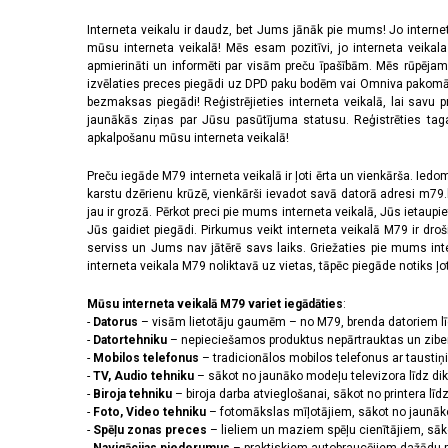
Interneta veikalu ir daudz, bet Jums jānāk pie mums! Jo interne
mūsu interneta veikalā! Mēs esam pozitīvi, jo interneta veikal
apmierināti un informēti par visām preču īpašībām. Mēs rūpējam
izvēlaties preces piegādi uz DPD paku bodēm vai Omniva pakomātiem,
bezmaksas piegādi! Reģistrējieties interneta veikalā, lai savu 
jaunākās ziņas par Jūsu pasūtījuma statusu. Reģistrēties tagad
apkalpošanu mūsu interneta veikalā!
Preču iegāde M79 interneta veikalā ir ļoti ērta un vienkārša. Iedomā
karstu dzērienu krūzē, vienkārši ievadot savā datorā adresi m79.lv
jau ir grozā. Pērkot preci pie mums interneta veikalā, Jūs ietaupi
Jūs gaidiet piegādi. Pirkumus veikt interneta veikalā M79 ir dr
serviss un Jums nav jātērē savs laiks. Griežaties pie mums int
interneta veikala M79 noliktavā uz vietas, tāpēc piegāde notiks ļoti
Mūsu interneta veikalā M79 variet iegādāties
:
-
Datorus
– visām lietotāju gaumēm – no M79, brenda datoriem l
-
Datortehniku
– nepieciešamos produktus nepārtrauktas un zibe
-
Mobilos telefonus
– tradicionālos mobilos telefonus ar tausti
-
TV, Audio tehniku
– sākot no jaunāko modeļu televizora līdz di
-
Biroja tehniku
– biroja darba atvieglošanai, sākot no printera lī
-
Foto, Video tehniku
– fotomākslas mīļotājiem, sākot no jaunāk
-
Spēļu zonas preces
– lieliem un maziem spēļu cienītājiem, sāk