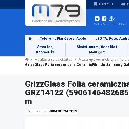
Garantija
P
Seko M79 soc. tīklos
Telefoni, Planšetes, Apple
LED TV, Foto, Audi
Smaržas,
Skaistumam, Veselībai,
Kosmētika
Māmiņām
Mobilās un viediekārtas
Aizsargplēves mobilajiem tele
GrizzGlass Folia ceramiczna CeramicFilm do Samsung Gal
GrizzGlass Folia ceramicz
GRZ14122 (5906146482685) 
m
Preces kods:
JOINEDIT76189351