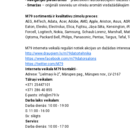
-
Navigācijas piederumus
– praktiskiem autobraucējiem dažādu m
-
Smaržas
– oriģināli sieviešu un vīriešu aromāti visdažādākaj
M79 sortimentā ir kvalitatīvu zīmolu preces
:
AEG, A4Tech, Adata, Acer, Adobe, AMD, Apple, Ariston, Asus, ASRoc
Eaton, Elesko, Electrolux, Elica, Fujitsu, Jāņa Sēta, Kensington, iR
Forcell, Logitech, Nokia, Samsung, Schaub Lorenz, Marshall, Mat
Optoma, Packard Bell, Philips, Panasonic, Pentax, Targus, Tefal, 
M79 interneta veikalā regulāri notiek akcijas un dažādas interesan
http://www.draugiem.lv/m79datortehnika
https://www.facebook.com/m79datorsalons
https://twitter.com/M79
Interneta veikala M79 kontakti
-
Adrese: "Lielmaņi k-2", Mārupes pag., Mārupes nov., LV-2167
Tālruņi veikalam
:
+371 25447101
+371 286 40 855
E-pasts: info@m79.lv
Darba laiks veikalam
:
Darba dienās: 10:00 - 19:00
S: 11:00 - 16:00
Sv: slēgts
Serviss
:
Darba dienās: 10:00 - 17:00