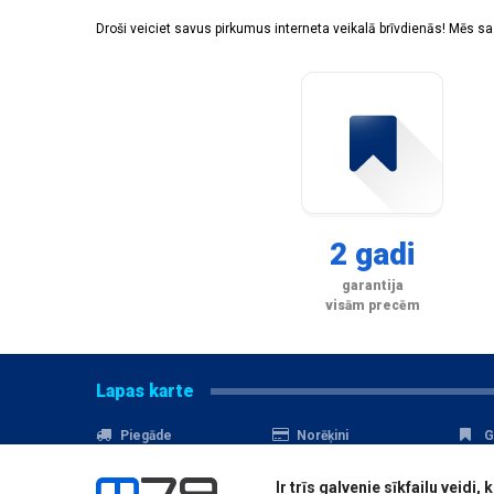
Droši veiciet savus pirkumus interneta veikalā brīvdienās! Mēs 
2 gadi
garantija
visām precēm
Lapas karte
Piegāde
Norēķini
G
Nomaksa
Kontakti
A
Ir trīs galvenie sīkfailu veid
Akcijas
Serviss
D