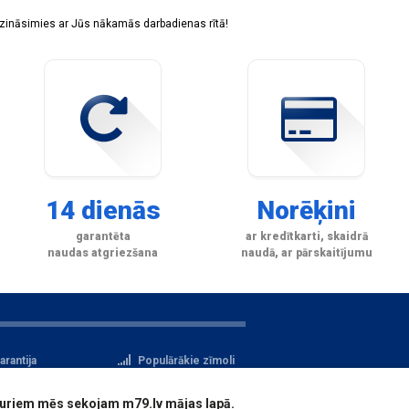
sazināsimies ar Jūs nākamās darbadienas rītā!
14 dienās
Norēķini
garantēta
ar kredītkarti, skaidrā
naudas atgriezšana
naudā, ar pārskaitījumu
arantija
Populārākie zīmoli
tteikuma tiesības
Privātuma politika
i, kuriem mēs sekojam m79.lv mājas lapā.
atu aizsardzība
Reģistrācija