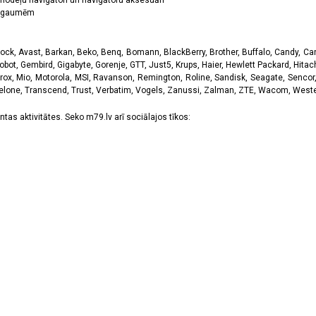
odeļu navigātori un navigātoru aksesuāri
ām gaumēm
k, Avast, Barkan, Beko, Benq, Bomann, BlackBerry, Brother, Buffalo, Candy, Canon
obot, Gembird, Gigabyte, Gorenje, GTT, Just5, Krups, Haier, Hewlett Packard, Hitachi
rox, Mio, Motorola, MSI, Ravanson, Remington, Roline, Sandisk, Seagate, Sencor,
Telone, Transcend, Trust, Verbatim, Vogels, Zanussi, Zalman, ZTE, Wacom, Western
tas aktivitātes. Seko m79.lv arī sociālajos tīkos: