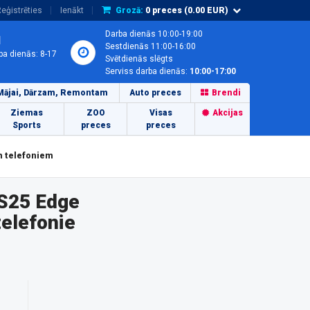
eģistrēties
Ienākt
Grozā:
0
preces (
0.00
EUR)
Darba dienās 10:00-19:00
1
Sestdienās 11:00-16:00
ba dienās: 8-17
Svētdienās slēgts
Serviss darba dienās:
10:00-17:00
Mājai, Dārzam, Remontam
Auto preces
Brendi
Ziemas
ZOO
Visas
Akcijas
Sports
preces
preces
m telefoniem
 S25 Edge
elefonie