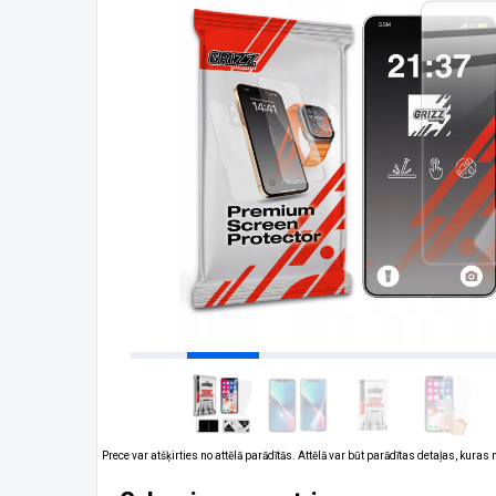
Prece var atšķirties no attēlā parādītās. Attēlā var būt parādītas detaļas, kuras