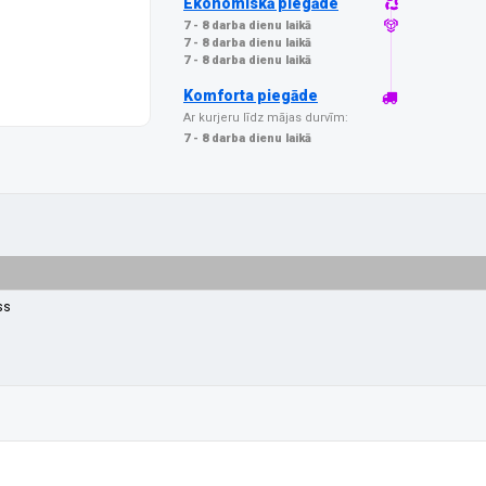
Ekonomiskā piegāde
7 - 8 darba dienu laikā
7 - 8 darba dienu laikā
7 - 8 darba dienu laikā
Komforta piegāde
Ar kurjeru līdz mājas durvīm:
7 - 8 darba dienu laikā
ss