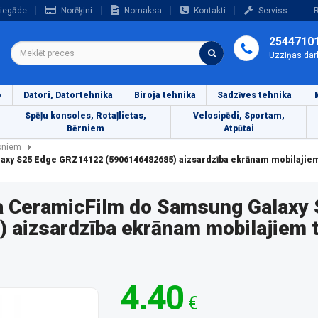
iegāde
Norēķini
Nomaksa
Kontakti
Serviss
R
2544710
Uzziņas dar
o
Datori, Datortehnika
Biroja tehnika
Sadzīves tehnika
Spēļu konsoles, Rotaļlietas,
Velosipēdi, Sportam,
Bērniem
Atpūtai
foniem
axy S25 Edge GRZ14122 (5906146482685) aizsardzība ekrānam mobilajie
na CeramicFilm do Samsung Galaxy
aizsardzība ekrānam mobilajiem t
4.40
€