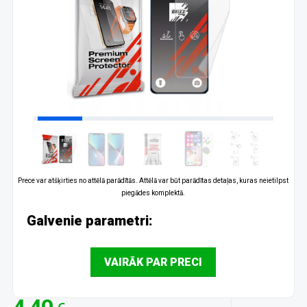
Prece var atšķirties no attēlā parādītās. Attēlā var būt parādītas detaļas, kuras neietilpst
piegādes komplektā.
Galvenie parametri:
VAIRĀK PAR PRECI