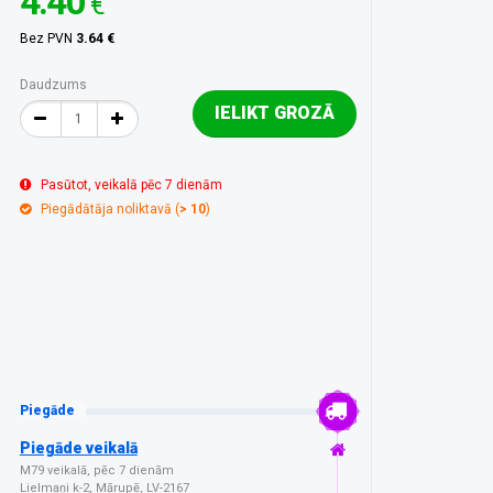
4.40
€
Bez PVN
3.64 €
Daudzums
IELIKT GROZĀ
Pasūtot, veikalā pēc 7 dienām
Piegādātāja noliktavā (
> 10
)
Piegāde
Piegāde veikalā
M79 veikalā, pēc 7 dienām
Lielmaņi k-2, Mārupē, LV-2167