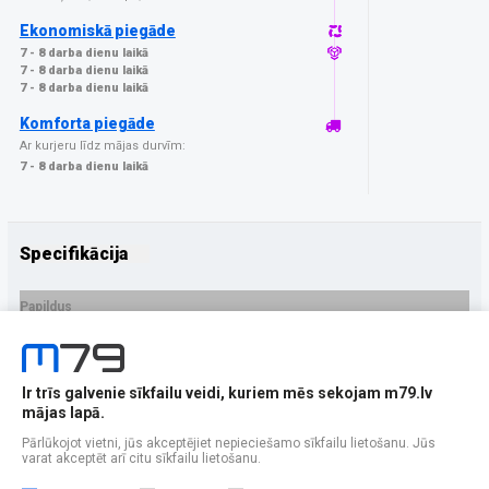
Ekonomiskā piegāde
7 - 8 darba dienu laikā
7 - 8 darba dienu laikā
7 - 8 darba dienu laikā
Komforta piegāde
Ar kurjeru līdz mājas durvīm:
7 - 8 darba dienu laikā
Specifikācija
Papildus
Ražotājs
GrizzGlass
PRECES APRAKSTS
Ir trīs galvenie sīkfailu veidi, kuriem mēs sekojam m79.lv
EAN - 5906146481695
mājas lapā.
Pārlūkojot vietni, jūs akceptējiet nepieciešamo sīkfailu lietošanu. Jūs
varat akceptēt arī citu sīkfailu lietošanu.