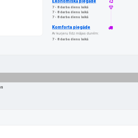
Ekonomiskā piegāde
7 - 8 darba dienu laikā
7 - 8 darba dienu laikā
7 - 8 darba dienu laikā
Komforta piegāde
Ar kurjeru līdz mājas durvīm:
7 - 8 darba dienu laikā
ss