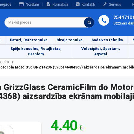
iegāde
Norēķini
Nomaksa
Kontakti
Serviss
R
2544710
Uzziņas dar
o
Datori, Datortehnika
Biroja tehnika
Sadzīves tehnika
Spēļu konsoles, Rotaļlietas,
Velosipēdi, Sportam,
Bērniem
Atpūtai
foniem
Motorola Moto G56 GRZ14236 (5906146484368) aizsardzība ekrānam mobil
a GrizzGlass CeramicFilm do Moto
68) aizsardzība ekrānam mobilaji
4.40
€