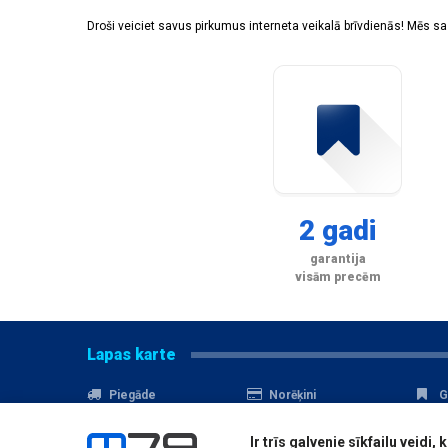
Droši veiciet savus pirkumus interneta veikalā brīvdienās! Mēs 
2 gadi
garantija
visām precēm
Lapas karte
Piegāde
Norēķini
G
Nomaksa
Kontakti
A
Ir trīs galvenie sīkfailu veid
Akcijas
Serviss
D