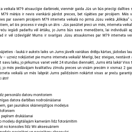
ta veikala M79 atsaucīgie darbinieki, vienmēr gaida Jūs un būs priecīgi dalīties
a M79 mērķis ir nevis vienkārši pārdot preces, bet rūpēties par pircējiem. Mēs 
ies par saviem pircējiem M79 interneta veikalā no pirmā Jūsu veiktā „klikšķa” u
 arī šis process ir viegls un ātrs - Jūs pasūtiet preci un mēs, interneta veikala
preču iegādi padarītu vēl ērtāku, jo Jums būs savs menedžeris, lai individuāli a
 ir vēl izdevīgāk! Mums ir svarīgas Jūsu atsauksmes par M79 interneta veikal
jieties - laukā ir auksts laiks un Jums jāvelk vairākas drēbju kārtas, jādodas laukā,
 – uzreiz nokļūstiet pie mums interneta veikalā! Mierīgi, bez steigas, nestāvot ga
et savu laiku, jo pirkumus variet veikt 24 stundas diennaktī, Jums ērtā laikā! Viss 
oši, jo mēs piedāvājam kvalitatīvu zīmolu preces un visām precēm ir vismaz 2 gad
erneta veikalā un mēs labprāt Jums palīdzēsim nokārtot visas ar preču garanti
 ātri!
īdz personālo datoru monitoriem
nīgas datora darbības nodrošināšanai
ņiem, gan jaunākos skārienjūtīgos modeļus
ktofoniem
dz papīram drukāšanai
o modeļu digitālajām kamerām līdz fotorāmītim
ot no konsoles līdz Wii aksesuāriem