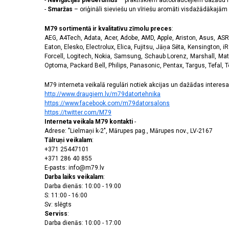
-
Navigācijas piederumus
– praktiskiem autobraucējiem dažādu m
-
Smaržas
– oriģināli sieviešu un vīriešu aromāti visdažādākaj
M79 sortimentā ir kvalitatīvu zīmolu preces
:
AEG, A4Tech, Adata, Acer, Adobe, AMD, Apple, Ariston, Asus, ASRoc
Eaton, Elesko, Electrolux, Elica, Fujitsu, Jāņa Sēta, Kensington, iR
Forcell, Logitech, Nokia, Samsung, Schaub Lorenz, Marshall, Mat
Optoma, Packard Bell, Philips, Panasonic, Pentax, Targus, Tefal, 
M79 interneta veikalā regulāri notiek akcijas un dažādas interesan
http://www.draugiem.lv/m79datortehnika
https://www.facebook.com/m79datorsalons
https://twitter.com/M79
Interneta veikala M79 kontakti
-
Adrese: "Lielmaņi k-2", Mārupes pag., Mārupes nov., LV-2167
Tālruņi veikalam
:
+371 25447101
+371 286 40 855
E-pasts: info@m79.lv
Darba laiks veikalam
:
Darba dienās: 10:00 - 19:00
S: 11:00 - 16:00
Sv: slēgts
Serviss
:
Darba dienās: 10:00 - 17:00