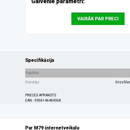
Galvenie parametri:
VAIRĀK PAR PRECI
Specifikācija
Papildus
Ražotājs
GrizzGla
PRECES APRAKSTS
EAN - 5906146484368
Par M79 internetveikalu