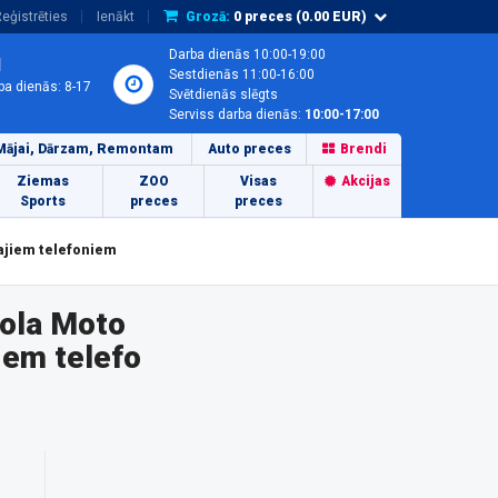
eģistrēties
Ienākt
Grozā:
0
preces (
0.00
EUR)
Darba dienās 10:00-19:00
1
Sestdienās 11:00-16:00
ba dienās: 8-17
Svētdienās slēgts
Serviss darba dienās:
10:00-17:00
Mājai, Dārzam, Remontam
Auto preces
Brendi
Ziemas
ZOO
Visas
Akcijas
Sports
preces
preces
ajiem telefoniem
rola Moto
em telefo