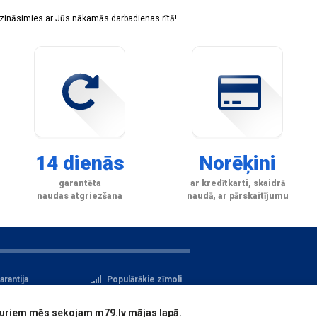
sazināsimies ar Jūs nākamās darbadienas rītā!
14 dienās
Norēķini
garantēta
ar kredītkarti, skaidrā
naudas atgriezšana
naudā, ar pārskaitījumu
arantija
Populārākie zīmoli
tteikuma tiesības
Privātuma politika
i, kuriem mēs sekojam m79.lv mājas lapā.
atu aizsardzība
Reģistrācija