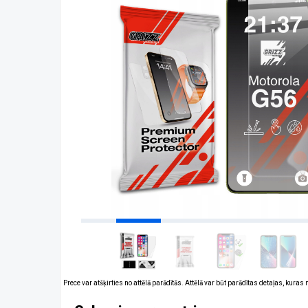
Prece var atšķirties no attēlā parādītās. Attēlā var būt parādītas detaļas, kuras