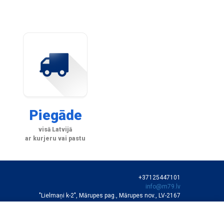
Piegāde
visā Latvijā
ar kurjeru vai pastu
+37125447101
info@m79.lv
"Lielmaņi k-2", Mārupes pag., Mārupes nov., LV-2167
SIA "M79"