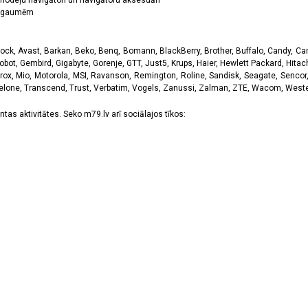
odeļu navigātori un navigātoru aksesuāri
ām gaumēm
k, Avast, Barkan, Beko, Benq, Bomann, BlackBerry, Brother, Buffalo, Candy, Canon
obot, Gembird, Gigabyte, Gorenje, GTT, Just5, Krups, Haier, Hewlett Packard, Hitachi
rox, Mio, Motorola, MSI, Ravanson, Remington, Roline, Sandisk, Seagate, Sencor,
Telone, Transcend, Trust, Verbatim, Vogels, Zanussi, Zalman, ZTE, Wacom, Western
tas aktivitātes. Seko m79.lv arī sociālajos tīkos: