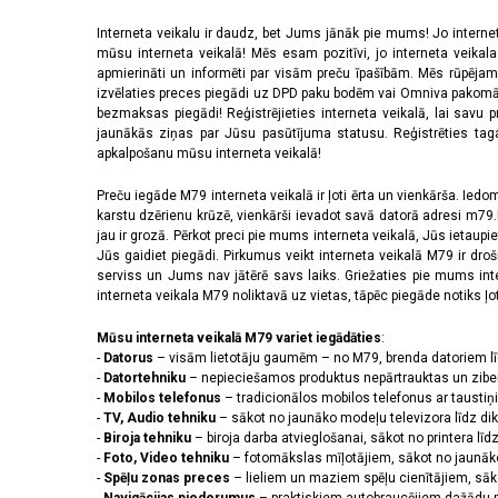
Interneta veikalu ir daudz, bet Jums jānāk pie mums! Jo interne
mūsu interneta veikalā! Mēs esam pozitīvi, jo interneta veikal
apmierināti un informēti par visām preču īpašībām. Mēs rūpējam
izvēlaties preces piegādi uz DPD paku bodēm vai Omniva pakomātiem,
bezmaksas piegādi! Reģistrējieties interneta veikalā, lai savu 
jaunākās ziņas par Jūsu pasūtījuma statusu. Reģistrēties tagad
apkalpošanu mūsu interneta veikalā!
Preču iegāde M79 interneta veikalā ir ļoti ērta un vienkārša. Iedomā
karstu dzērienu krūzē, vienkārši ievadot savā datorā adresi m79.lv
jau ir grozā. Pērkot preci pie mums interneta veikalā, Jūs ietaupi
Jūs gaidiet piegādi. Pirkumus veikt interneta veikalā M79 ir dr
serviss un Jums nav jātērē savs laiks. Griežaties pie mums int
interneta veikala M79 noliktavā uz vietas, tāpēc piegāde notiks ļoti
Mūsu interneta veikalā M79 variet iegādāties
:
-
Datorus
– visām lietotāju gaumēm – no M79, brenda datoriem l
-
Datortehniku
– nepieciešamos produktus nepārtrauktas un zibe
-
Mobilos telefonus
– tradicionālos mobilos telefonus ar tausti
-
TV, Audio tehniku
– sākot no jaunāko modeļu televizora līdz di
-
Biroja tehniku
– biroja darba atvieglošanai, sākot no printera lī
-
Foto, Video tehniku
– fotomākslas mīļotājiem, sākot no jaunāk
-
Spēļu zonas preces
– lieliem un maziem spēļu cienītājiem, sāk