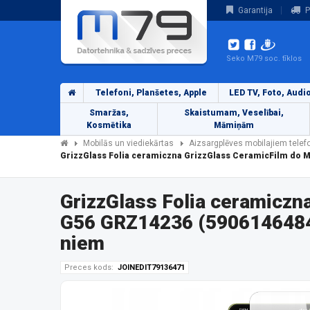
Garantija
P
Seko M79 soc. tīklos
Telefoni, Planšetes, Apple
LED TV, Foto, Audi
Smaržas,
Skaistumam, Veselībai,
Kosmētika
Māmiņām
Mobilās un viediekārtas
Aizsargplēves mobilajiem tele
GrizzGlass Folia ceramiczna GrizzGlass CeramicFilm do 
GrizzGlass Folia ceramiczn
G56 GRZ14236 (59061464843
niem
Preces kods:
JOINEDIT79136471