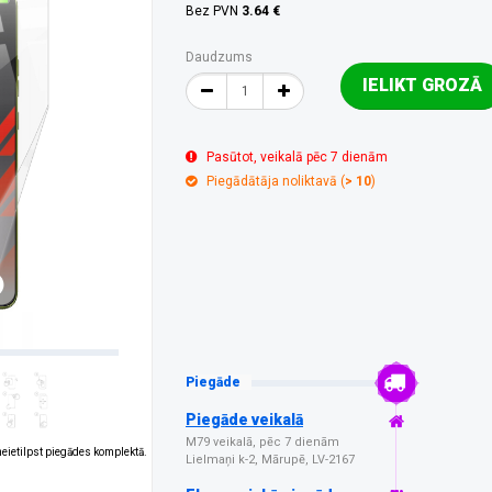
Bez PVN
3.64 €
Daudzums
IELIKT GROZĀ
Pasūtot, veikalā pēc 7 dienām
Piegādātāja noliktavā (
> 10
)
Piegāde
Piegāde veikalā
M79 veikalā, pēc 7 dienām
 neietilpst piegādes komplektā.
Lielmaņi k-2, Mārupē, LV-2167