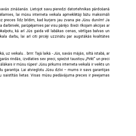
 savās zināšanās. Lietojot savu pieredzi datortehnikas pārdošanā
vēlamies, lai mūsu interneta veikala apmeklētāji būtu maksimāli
z preces līdz brīdim, kad kurjers jau zvana pie Jūsu durvīm! Ja
 darbinieki, parūpējamies par visu pārējo. Bieži rīkojam akcijas ar
pkalpotu, kā arī Jūs gaida vēl labākas cenas, vērtīgas balvas un
a darbu, lai arī citi pircēji uzzinātu par augstākās kvalitātes
 uz veikalu... brrrr. Tajā laikā - Jūs, savās mājās, siltā istabā, ar
rās rindās, izvēlaties sev preci, spiežot taustiņu „Pirkt” un preci
tālākais ir mūsu rūpes! Jūsu pirkums interneta veikalā ir veikts un
u garantija. Lai atvieglotu Jūsu dzīvi – mums ir savs garantijas
ju saistītās lietas. Visas mūsu piedāvājuma preces ir pieejamas