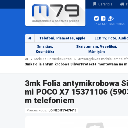
Garantija
P
Seko M79 soc. tīklos
Telefoni, Planšetes, Apple
LED TV, Foto, Audi
Smaržas,
Skaistumam, Veselībai,
Kosmētika
Māmiņām
Mobilās un viediekārtas
Aizsargplēves mobilajiem tele
3mk Folia antymikrobowa SilverProtect+ montowana na mo
3mk Folia antymikrobowa S
mi POCO X7 15371106 (5903
m telefoniem
Preces kods:
JOINEDIT77471615