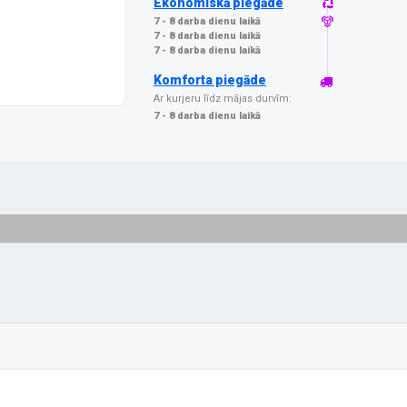
Ekonomiskā piegāde
7 - 8 darba dienu laikā
7 - 8 darba dienu laikā
7 - 8 darba dienu laikā
Komforta piegāde
Ar kurjeru līdz mājas durvīm:
7 - 8 darba dienu laikā