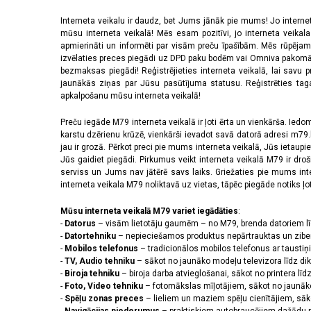
Interneta veikalu ir daudz, bet Jums jānāk pie mums! Jo interne
mūsu interneta veikalā! Mēs esam pozitīvi, jo interneta veikal
apmierināti un informēti par visām preču īpašībām. Mēs rūpējam
izvēlaties preces piegādi uz DPD paku bodēm vai Omniva pakomātiem,
bezmaksas piegādi! Reģistrējieties interneta veikalā, lai savu 
jaunākās ziņas par Jūsu pasūtījuma statusu. Reģistrēties tagad
apkalpošanu mūsu interneta veikalā!
Preču iegāde M79 interneta veikalā ir ļoti ērta un vienkārša. Iedomā
karstu dzērienu krūzē, vienkārši ievadot savā datorā adresi m79.lv
jau ir grozā. Pērkot preci pie mums interneta veikalā, Jūs ietaupi
Jūs gaidiet piegādi. Pirkumus veikt interneta veikalā M79 ir dr
serviss un Jums nav jātērē savs laiks. Griežaties pie mums int
interneta veikala M79 noliktavā uz vietas, tāpēc piegāde notiks ļoti
Mūsu interneta veikalā M79 variet iegādāties
:
-
Datorus
– visām lietotāju gaumēm – no M79, brenda datoriem l
-
Datortehniku
– nepieciešamos produktus nepārtrauktas un zibe
-
Mobilos telefonus
– tradicionālos mobilos telefonus ar tausti
-
TV, Audio tehniku
– sākot no jaunāko modeļu televizora līdz di
-
Biroja tehniku
– biroja darba atvieglošanai, sākot no printera lī
-
Foto, Video tehniku
– fotomākslas mīļotājiem, sākot no jaunāk
-
Spēļu zonas preces
– lieliem un maziem spēļu cienītājiem, sāk