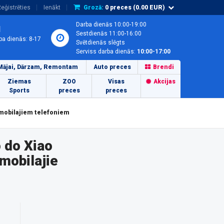
eģistrēties
Ienākt
Grozā:
0
preces (
0.00
EUR)
Darba dienās 10:00-19:00
1
Sestdienās 11:00-16:00
ba dienās: 8-17
Svētdienās slēgts
Serviss darba dienās:
10:00-17:00
Mājai, Dārzam, Remontam
Auto preces
Brendi
Ziemas
ZOO
Visas
Akcijas
Sports
preces
preces
mobilajiem telefoniem
 do Xiao
mobilajie