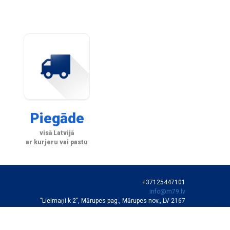
Piegāde
visā Latvijā
ar kurjeru vai pastu
+37125447101
info@m79.lv
"Lielmaņi k-2", Mārupes pag., Mārupes nov., LV-2167
SIA "M79"