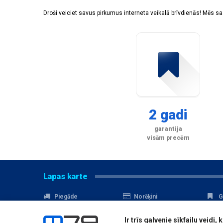
Droši veiciet savus pirkumus interneta veikalā brīvdienās! Mēs 
2 gadi
garantija
visām precēm
Lapas karte
Piegāde
Norēķini
G
Nomaksa
Kontakti
A
Ir trīs galvenie sīkfailu veid
Akcijas
Serviss
D