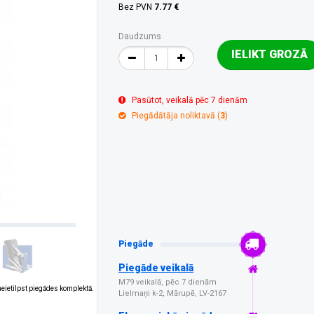
Bez PVN
7.77 €
Daudzums
IELIKT GROZĀ
Pasūtot, veikalā pēc 7 dienām
Piegādātāja noliktavā (
3
)
Piegāde
Piegāde veikalā
M79 veikalā, pēc 7 dienām
 neietilpst piegādes komplektā.
Lielmaņi k-2, Mārupē, LV-2167