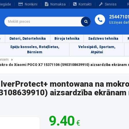
iegāde
Norēķini
Nomaksa
Kontakti
Serviss
R
2544710
Uzziņas dar
o
Datori, Datortehnika
Biroja tehnika
Sadzīves tehnika
Spēļu konsoles, Rotaļlietas,
Velosipēdi, Sportam,
Bērniem
Atpūtai
foniem
kro do Xiaomi POCO X7 15371106 (5903108639910) aizsardzība ekrānam 
ilverProtect+ montowana na mokro
108639910) aizsardzība ekrānam 
9.40
€