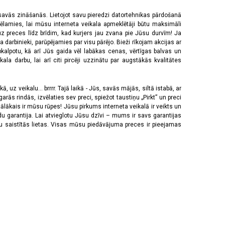
 savās zināšanās. Lietojot savu pieredzi datortehnikas pārdošanā
vēlamies, lai mūsu interneta veikala apmeklētāji būtu maksimāli
z preces līdz brīdim, kad kurjers jau zvana pie Jūsu durvīm! Ja
 darbinieki, parūpējamies par visu pārējo. Bieži rīkojam akcijas ar
pkalpotu, kā arī Jūs gaida vēl labākas cenas, vērtīgas balvas un
a darbu, lai arī citi pircēji uzzinātu par augstākās kvalitātes
 uz veikalu... brrrr. Tajā laikā - Jūs, savās mājās, siltā istabā, ar
rās rindās, izvēlaties sev preci, spiežot taustiņu „Pirkt” un preci
tālākais ir mūsu rūpes! Jūsu pirkums interneta veikalā ir veikts un
u garantija. Lai atvieglotu Jūsu dzīvi – mums ir savs garantijas
ju saistītās lietas. Visas mūsu piedāvājuma preces ir pieejamas