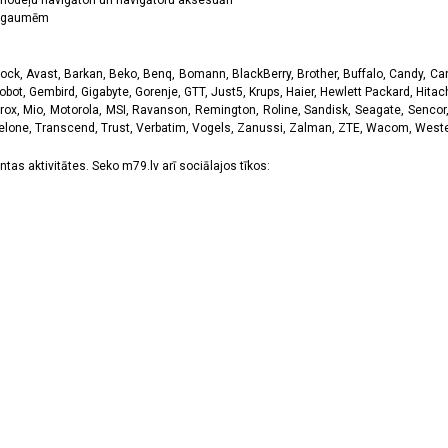
odeļu navigātori un navigātoru aksesuāri
ām gaumēm
k, Avast, Barkan, Beko, Benq, Bomann, BlackBerry, Brother, Buffalo, Candy, Canon
obot, Gembird, Gigabyte, Gorenje, GTT, Just5, Krups, Haier, Hewlett Packard, Hitachi
rox, Mio, Motorola, MSI, Ravanson, Remington, Roline, Sandisk, Seagate, Sencor,
Telone, Transcend, Trust, Verbatim, Vogels, Zanussi, Zalman, ZTE, Wacom, Western
tas aktivitātes. Seko m79.lv arī sociālajos tīkos: