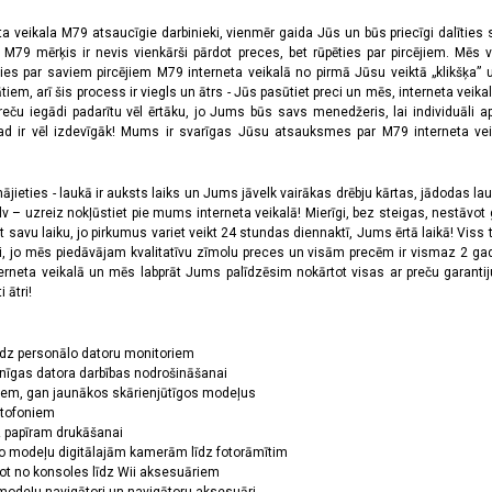
ta veikala M79 atsaucīgie darbinieki, vienmēr gaida Jūs un būs priecīgi dalīties
a M79 mērķis ir nevis vienkārši pārdot preces, bet rūpēties par pircējiem. Mēs 
ies par saviem pircējiem M79 interneta veikalā no pirmā Jūsu veiktā „klikšķa” u
 arī šis process ir viegls un ātrs - Jūs pasūtiet preci un mēs, interneta veikala
preču iegādi padarītu vēl ērtāku, jo Jums būs savs menedžeris, lai individuāli a
 ir vēl izdevīgāk! Mums ir svarīgas Jūsu atsauksmes par M79 interneta veikal
jieties - laukā ir auksts laiks un Jums jāvelk vairākas drēbju kārtas, jādodas laukā,
 – uzreiz nokļūstiet pie mums interneta veikalā! Mierīgi, bez steigas, nestāvot ga
et savu laiku, jo pirkumus variet veikt 24 stundas diennaktī, Jums ērtā laikā! Viss 
oši, jo mēs piedāvājam kvalitatīvu zīmolu preces un visām precēm ir vismaz 2 gad
erneta veikalā un mēs labprāt Jums palīdzēsim nokārtot visas ar preču garanti
 ātri!
īdz personālo datoru monitoriem
nīgas datora darbības nodrošināšanai
ņiem, gan jaunākos skārienjūtīgos modeļus
ktofoniem
dz papīram drukāšanai
o modeļu digitālajām kamerām līdz fotorāmītim
ot no konsoles līdz Wii aksesuāriem