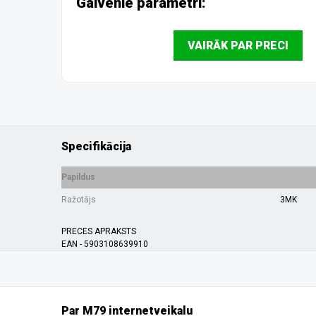
Galvenie parametri:
VAIRĀK PAR PRECI
Specifikācija
Papildus
Ražotājs
3MK
PRECES APRAKSTS
EAN - 5903108639910
Par M79 internetveikalu