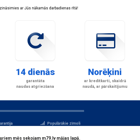
sazināsimies ar Jūs nākamās darbadienas rītā!
14 dienās
Norēķini
garantēta
ar kredītkarti, skaidrā
naudas atgriezšana
naudā, ar pārskaitījumu
arantija
Populārākie zīmoli
tteikuma tiesības
Privātuma politika
i, kuriem mēs sekojam m79.lv mājas lapā.
atu aizsardzība
Reģistrācija