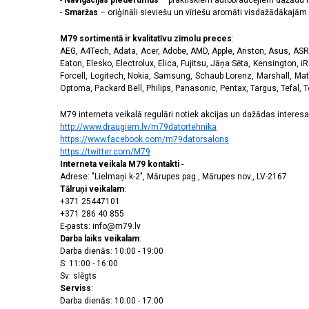
-
Navigācijas piederumus
– praktiskiem autobraucējiem dažādu m
-
Smaržas
– oriģināli sieviešu un vīriešu aromāti visdažādākaj
M79 sortimentā ir kvalitatīvu zīmolu preces
:
AEG, A4Tech, Adata, Acer, Adobe, AMD, Apple, Ariston, Asus, ASRoc
Eaton, Elesko, Electrolux, Elica, Fujitsu, Jāņa Sēta, Kensington, iR
Forcell, Logitech, Nokia, Samsung, Schaub Lorenz, Marshall, Mat
Optoma, Packard Bell, Philips, Panasonic, Pentax, Targus, Tefal, 
M79 interneta veikalā regulāri notiek akcijas un dažādas interesan
http://www.draugiem.lv/m79datortehnika
https://www.facebook.com/m79datorsalons
https://twitter.com/M79
Interneta veikala M79 kontakti
-
Adrese: "Lielmaņi k-2", Mārupes pag., Mārupes nov., LV-2167
Tālruņi veikalam
:
+371 25447101
+371 286 40 855
E-pasts: info@m79.lv
Darba laiks veikalam
:
Darba dienās: 10:00 - 19:00
S: 11:00 - 16:00
Sv: slēgts
Serviss
:
Darba dienās: 10:00 - 17:00