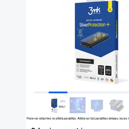
Prece var atšķirties no attēlā parādītās. Attēlā var būt parādītas detaļas, kuras