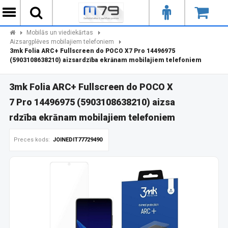
Mobilās un viediekārtas
Aizsargplēves mobilajiem telefoniem
3mk Folia ARC+ Fullscreen do POCO X7 Pro 14496975
(5903108638210) aizsardzība ekrānam mobilajiem telefoniem
3mk Folia ARC+ Fullscreen do POCO X
7 Pro 14496975 (5903108638210) aizsa
rdzība ekrānam mobilajiem telefoniem
Preces kods:
JOINEDIT77729490