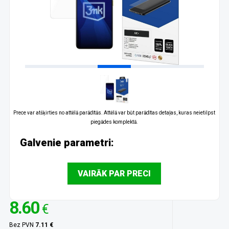
Prece var atšķirties no attēlā parādītās. Attēlā var būt parādītas detaļas, kuras neietilpst
piegādes komplektā.
Galvenie parametri:
VAIRĀK PAR PRECI
8.60
€
Bez PVN
7.11 €