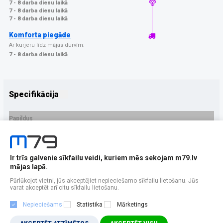
7 - 8 darba dienu laikā
7 - 8 darba dienu laikā
7 - 8 darba dienu laikā
Komforta piegāde
Ar kurjeru līdz mājas durvīm:
7 - 8 darba dienu laikā
Specifikācija
Papildus
Ražotājs
3MK
PRECES APRAKSTS
Ir trīs galvenie sīkfailu veidi, kuriem mēs sekojam m79.lv
EAN - 5903108638210
mājas lapā.
Pārlūkojot vietni, jūs akceptējiet nepieciešamo sīkfailu lietošanu. Jūs
varat akceptēt arī citu sīkfailu lietošanu.
Nepieciešams
Statistika
Mārketings