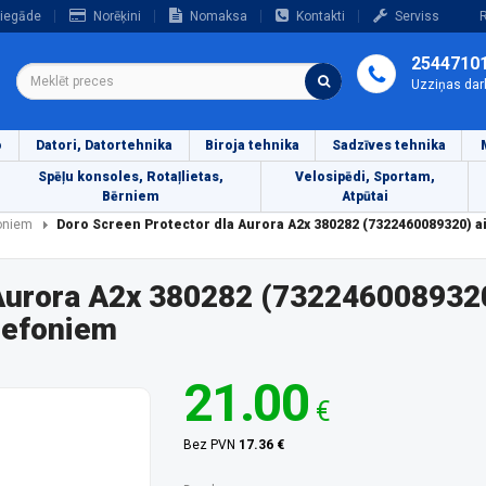
iegāde
Norēķini
Nomaksa
Kontakti
Serviss
R
2544710
Uzziņas dar
o
Datori, Datortehnika
Biroja tehnika
Sadzīves tehnika
Spēļu konsoles, Rotaļlietas,
Velosipēdi, Sportam,
Bērniem
Atpūtai
foniem
Doro Screen Protector dla Aurora A2x 380282 (7322460089320) 
 Aurora A2x 380282 (7322460089320
lefoniem
21.00
€
Bez PVN
17.36 €