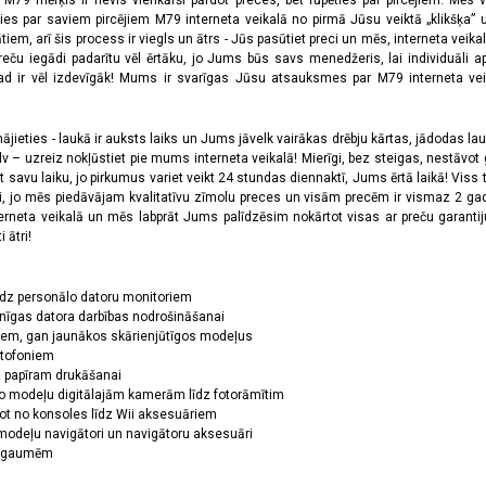
a M79 mērķis ir nevis vienkārši pārdot preces, bet rūpēties par pircējiem. Mēs 
ies par saviem pircējiem M79 interneta veikalā no pirmā Jūsu veiktā „klikšķa” u
 arī šis process ir viegls un ātrs - Jūs pasūtiet preci un mēs, interneta veikala
preču iegādi padarītu vēl ērtāku, jo Jums būs savs menedžeris, lai individuāli a
 ir vēl izdevīgāk! Mums ir svarīgas Jūsu atsauksmes par M79 interneta veikal
jieties - laukā ir auksts laiks un Jums jāvelk vairākas drēbju kārtas, jādodas laukā,
 – uzreiz nokļūstiet pie mums interneta veikalā! Mierīgi, bez steigas, nestāvot ga
et savu laiku, jo pirkumus variet veikt 24 stundas diennaktī, Jums ērtā laikā! Viss 
oši, jo mēs piedāvājam kvalitatīvu zīmolu preces un visām precēm ir vismaz 2 gad
erneta veikalā un mēs labprāt Jums palīdzēsim nokārtot visas ar preču garanti
 ātri!
īdz personālo datoru monitoriem
nīgas datora darbības nodrošināšanai
ņiem, gan jaunākos skārienjūtīgos modeļus
ktofoniem
dz papīram drukāšanai
o modeļu digitālajām kamerām līdz fotorāmītim
ot no konsoles līdz Wii aksesuāriem
odeļu navigātori un navigātoru aksesuāri
ām gaumēm