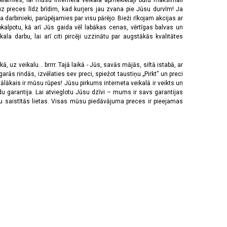
vēlamies, lai mūsu interneta veikala apmeklētāji būtu maksimāli
z preces līdz brīdim, kad kurjers jau zvana pie Jūsu durvīm! Ja
 darbinieki, parūpējamies par visu pārējo. Bieži rīkojam akcijas ar
pkalpotu, kā arī Jūs gaida vēl labākas cenas, vērtīgas balvas un
a darbu, lai arī citi pircēji uzzinātu par augstākās kvalitātes
 uz veikalu... brrrr. Tajā laikā - Jūs, savās mājās, siltā istabā, ar
rās rindās, izvēlaties sev preci, spiežot taustiņu „Pirkt” un preci
tālākais ir mūsu rūpes! Jūsu pirkums interneta veikalā ir veikts un
u garantija. Lai atvieglotu Jūsu dzīvi – mums ir savs garantijas
ju saistītās lietas. Visas mūsu piedāvājuma preces ir pieejamas