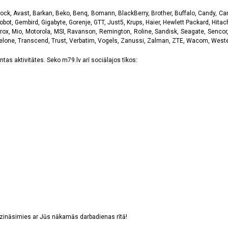
k, Avast, Barkan, Beko, Benq, Bomann, BlackBerry, Brother, Buffalo, Candy, Canon
obot, Gembird, Gigabyte, Gorenje, GTT, Just5, Krups, Haier, Hewlett Packard, Hitachi
rox, Mio, Motorola, MSI, Ravanson, Remington, Roline, Sandisk, Seagate, Sencor,
Telone, Transcend, Trust, Verbatim, Vogels, Zanussi, Zalman, ZTE, Wacom, Western
tas aktivitātes. Seko m79.lv arī sociālajos tīkos:
sazināsimies ar Jūs nākamās darbadienas rītā!