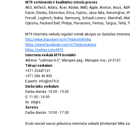
M79 sortimentā ir kvalitatīvu zīmolu preces
:
AEG, A4Tech, Adata, Acer, Adobe, AMD, Apple, Ariston, Asus, ASRoc
Eaton, Elesko, Electrolux, Elica, Fujitsu, Jāņa Sēta, Kensington, iR
Forcell, Logitech, Nokia, Samsung, Schaub Lorenz, Marshall, Mat
Optoma, Packard Bell, Philips, Panasonic, Pentax, Targus, Tefal, 
M79 interneta veikalā regulāri notiek akcijas un dažādas interesan
http://www.draugiem.lv/m79datortehnika
https://www.facebook.com/m79datorsalons
https://twitter.com/M79
Interneta veikala M79 kontakti
-
Adrese: "Lielmaņi k-2", Mārupes pag., Mārupes nov., LV-2167
Tālruņi veikalam
:
+371 25447101
+371 286 40 855
E-pasts: info@m79.lv
Darba laiks veikalam
:
Darba dienās: 10:00 - 19:00
S: 11:00 - 16:00
Sv: slēgts
Serviss
:
Darba dienās: 10:00 - 17:00
Droši veiciet savus pirkumus interneta veikalā brīvdienās! Mēs 