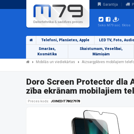
Garantija
P
Seko M79 soc. tīklos
Telefoni, Planšetes, Apple
LED TV, Foto, Audi
Smaržas,
Skaistumam, Veselībai,
Kosmētika
Māmiņām
Mobilās un viediekārtas
Aizsargplēves mobilajiem tele
Doro Screen Protector dla
zība ekrānam mobilajiem te
Preces kods:
JOINEDIT78027978