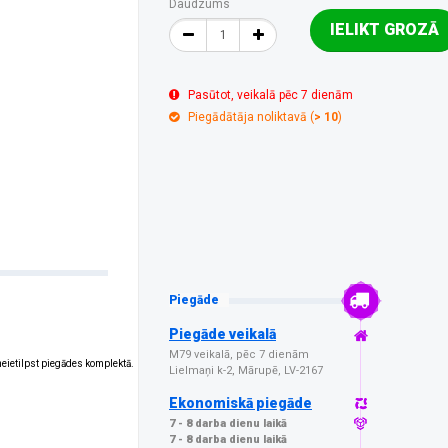
Daudzums
IELIKT GROZĀ
Pasūtot, veikalā pēc 7 dienām
Piegādātāja noliktavā (
> 10
)
Piegāde
Piegāde veikalā
M79 veikalā, pēc 7 dienām
 neietilpst piegādes komplektā.
Lielmaņi k-2, Mārupē, LV-2167
Ekonomiskā piegāde
7 - 8 darba dienu laikā
7 - 8 darba dienu laikā