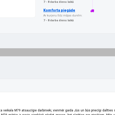
7 - 8 darba dienu laikā
Komforta piegāde
Ar kurjeru līdz mājas durvīm:
7 - 8 darba dienu laikā
ta veikala M79 atsaucīgie darbinieki, vienmēr gaida Jūs un būs priecīgi dalīties