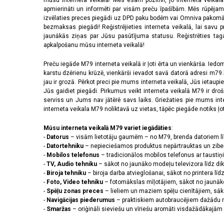
mūsu interneta veikalā! Mēs esam pozitīvi, jo interneta veikal
apmierināti un informēti par visām preču īpašībām. Mēs rūpējam
izvēlaties preces piegādi uz DPD paku bodēm vai Omniva pakomātiem,
bezmaksas piegādi! Reģistrējieties interneta veikalā, lai savu 
jaunākās ziņas par Jūsu pasūtījuma statusu. Reģistrēties tagad
apkalpošanu mūsu interneta veikalā!
Preču iegāde M79 interneta veikalā ir ļoti ērta un vienkārša. Iedomā
karstu dzērienu krūzē, vienkārši ievadot savā datorā adresi m79.lv
jau ir grozā. Pērkot preci pie mums interneta veikalā, Jūs ietaupi
Jūs gaidiet piegādi. Pirkumus veikt interneta veikalā M79 ir dr
serviss un Jums nav jātērē savs laiks. Griežaties pie mums int
interneta veikala M79 noliktavā uz vietas, tāpēc piegāde notiks ļoti
Mūsu interneta veikalā M79 variet iegādāties
:
-
Datorus
– visām lietotāju gaumēm – no M79, brenda datoriem l
-
Datortehniku
– nepieciešamos produktus nepārtrauktas un zibe
-
Mobilos telefonus
– tradicionālos mobilos telefonus ar tausti
-
TV, Audio tehniku
– sākot no jaunāko modeļu televizora līdz di
-
Biroja tehniku
– biroja darba atvieglošanai, sākot no printera lī
-
Foto, Video tehniku
– fotomākslas mīļotājiem, sākot no jaunāk
-
Spēļu zonas preces
– lieliem un maziem spēļu cienītājiem, sāk
-
Navigācijas piederumus
– praktiskiem autobraucējiem dažādu m
-
Smaržas
– oriģināli sieviešu un vīriešu aromāti visdažādākaj