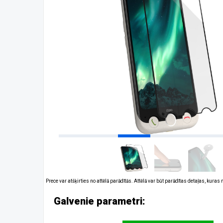
Prece var atšķirties no attēlā parādītās. Attēlā var būt parādītas detaļas, kuras
Galvenie parametri: