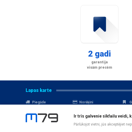
2 gadi
garantija
visām precēm
Lapas karte
Piegāde
Norēķini
G
Nomaksa
Kontakti
A
Ir trīs galvenie sīkfailu veid
Akcijas
Serviss
D
Pārlūkojot vietni, jūs akceptējiet ne