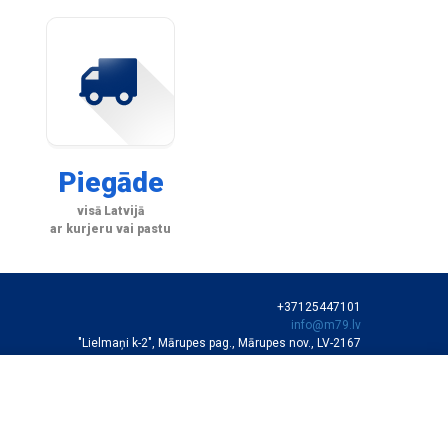
Piegāde
visā Latvijā
ar kurjeru vai pastu
+37125447101
info@m79.lv
"Lielmaņi k-2", Mārupes pag., Mārupes nov., LV-2167
SIA "M79"
VEIKALA DARBA LAIKS
Darba dienās 10:00-19:00
Sestdienās 11:00-16:00
Autortiesības © SIA "M79"