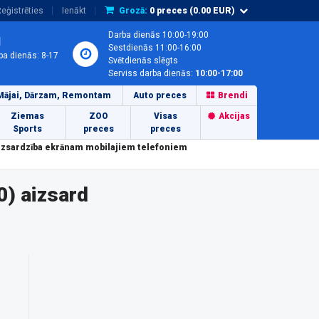
eģistrēties
Ienākt
Grozā:
0
preces (
0.00
EUR)
Darba dienās 10:00-19:00
1
Sestdienās 11:00-16:00
ba dienās: 8-17
Svētdienās slēgts
Serviss darba dienās:
10:00-17:00
Mājai, Dārzam, Remontam
Auto preces
Brendi
Ziemas
ZOO
Visas
Akcijas
Sports
preces
preces
aizsardzība ekrānam mobilajiem telefoniem
) aizsard