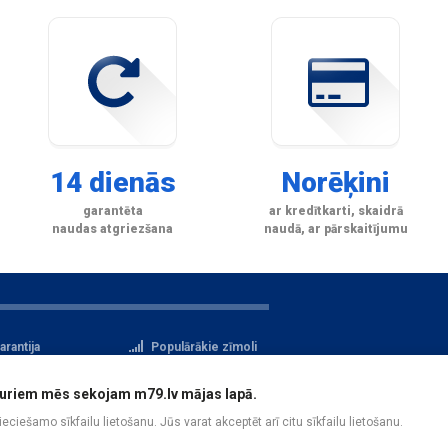
14 dienās
Norēķini
garantēta
ar kredītkarti, skaidrā
naudas atgriezšana
naudā, ar pārskaitījumu
arantija
Populārākie zīmoli
tteikuma tiesības
Privātuma politika
i, kuriem mēs sekojam m79.lv mājas lapā.
atu aizsardzība
Reģistrācija
pieciešamo sīkfailu lietošanu. Jūs varat akceptēt arī citu sīkfailu lietošanu.