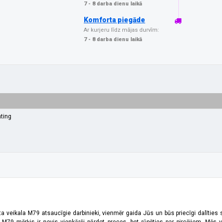
7 - 8 darba dienu laikā
Komforta piegāde
Ar kurjeru līdz mājas durvīm:
7 - 8 darba dienu laikā
hting
ta veikala M79 atsaucīgie darbinieki, vienmēr gaida Jūs un būs priecīgi dalīties