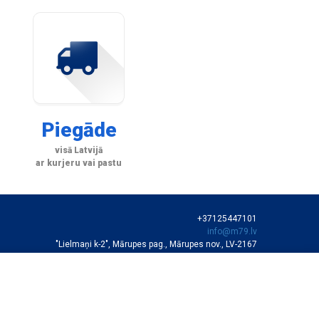
Piegāde
visā Latvijā
ar kurjeru vai pastu
+37125447101
info@m79.lv
"Lielmaņi k-2", Mārupes pag., Mārupes nov., LV-2167
SIA "M79"
VEIKALA DARBA LAIKS
Darba dienās 10:00-19:00
Sestdienās 11:00-16:00
Autortiesības © SIA "M79"