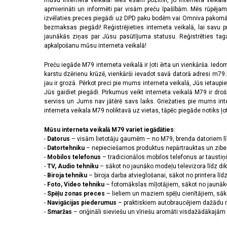
mūsu interneta veikalā! Mēs esam pozitīvi, jo interneta veikal
apmierināti un informēti par visām preču īpašībām. Mēs rūpējam
izvēlaties preces piegādi uz DPD paku bodēm vai Omniva pakomātiem,
bezmaksas piegādi! Reģistrējieties interneta veikalā, lai savu 
jaunākās ziņas par Jūsu pasūtījuma statusu. Reģistrēties tagad
apkalpošanu mūsu interneta veikalā!
Preču iegāde M79 interneta veikalā ir ļoti ērta un vienkārša. Iedomā
karstu dzērienu krūzē, vienkārši ievadot savā datorā adresi m79.lv
jau ir grozā. Pērkot preci pie mums interneta veikalā, Jūs ietaupi
Jūs gaidiet piegādi. Pirkumus veikt interneta veikalā M79 ir dr
serviss un Jums nav jātērē savs laiks. Griežaties pie mums int
interneta veikala M79 noliktavā uz vietas, tāpēc piegāde notiks ļoti
Mūsu interneta veikalā M79 variet iegādāties
:
-
Datorus
– visām lietotāju gaumēm – no M79, brenda datoriem l
-
Datortehniku
– nepieciešamos produktus nepārtrauktas un zibe
-
Mobilos telefonus
– tradicionālos mobilos telefonus ar tausti
-
TV, Audio tehniku
– sākot no jaunāko modeļu televizora līdz di
-
Biroja tehniku
– biroja darba atvieglošanai, sākot no printera lī
-
Foto, Video tehniku
– fotomākslas mīļotājiem, sākot no jaunāk
-
Spēļu zonas preces
– lieliem un maziem spēļu cienītājiem, sāk
-
Navigācijas piederumus
– praktiskiem autobraucējiem dažādu m
-
Smaržas
– oriģināli sieviešu un vīriešu aromāti visdažādākaj