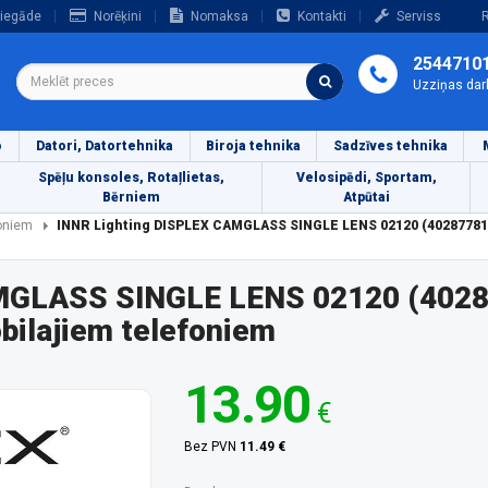
iegāde
Norēķini
Nomaksa
Kontakti
Serviss
R
2544710
Uzziņas dar
o
Datori, Datortehnika
Biroja tehnika
Sadzīves tehnika
Spēļu konsoles, Rotaļlietas,
Velosipēdi, Sportam,
Bērniem
Atpūtai
foniem
INNR Lighting DISPLEX CAMGLASS SINGLE LENS 02120 (40287781
AMGLASS SINGLE LENS 02120 (402
bilajiem telefoniem
13.90
€
Bez PVN
11.49 €