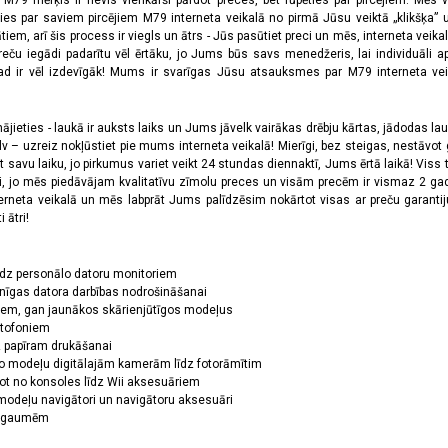
a M79 mērķis ir nevis vienkārši pārdot preces, bet rūpēties par pircējiem. Mēs 
ies par saviem pircējiem M79 interneta veikalā no pirmā Jūsu veiktā „klikšķa” u
 arī šis process ir viegls un ātrs - Jūs pasūtiet preci un mēs, interneta veikala
preču iegādi padarītu vēl ērtāku, jo Jums būs savs menedžeris, lai individuāli a
 ir vēl izdevīgāk! Mums ir svarīgas Jūsu atsauksmes par M79 interneta veikal
jieties - laukā ir auksts laiks un Jums jāvelk vairākas drēbju kārtas, jādodas laukā,
 – uzreiz nokļūstiet pie mums interneta veikalā! Mierīgi, bez steigas, nestāvot ga
et savu laiku, jo pirkumus variet veikt 24 stundas diennaktī, Jums ērtā laikā! Viss 
oši, jo mēs piedāvājam kvalitatīvu zīmolu preces un visām precēm ir vismaz 2 gad
erneta veikalā un mēs labprāt Jums palīdzēsim nokārtot visas ar preču garanti
 ātri!
īdz personālo datoru monitoriem
nīgas datora darbības nodrošināšanai
ņiem, gan jaunākos skārienjūtīgos modeļus
ktofoniem
dz papīram drukāšanai
o modeļu digitālajām kamerām līdz fotorāmītim
ot no konsoles līdz Wii aksesuāriem
odeļu navigātori un navigātoru aksesuāri
ām gaumēm