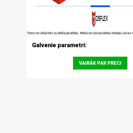
Prece var atšķirties no attēlā parādītās. Attēlā var būt parādītas detaļas, kuras
Galvenie parametri:
VAIRĀK PAR PRECI