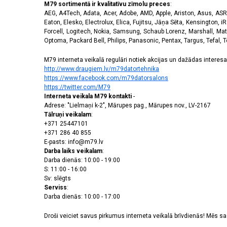
M79 sortimentā ir kvalitatīvu zīmolu preces
:
AEG, A4Tech, Adata, Acer, Adobe, AMD, Apple, Ariston, Asus, ASRoc
Eaton, Elesko, Electrolux, Elica, Fujitsu, Jāņa Sēta, Kensington, iR
Forcell, Logitech, Nokia, Samsung, Schaub Lorenz, Marshall, Mat
Optoma, Packard Bell, Philips, Panasonic, Pentax, Targus, Tefal, 
M79 interneta veikalā regulāri notiek akcijas un dažādas interesan
http://www.draugiem.lv/m79datortehnika
https://www.facebook.com/m79datorsalons
https://twitter.com/M79
Interneta veikala M79 kontakti
-
Adrese: "Lielmaņi k-2", Mārupes pag., Mārupes nov., LV-2167
Tālruņi veikalam
:
+371 25447101
+371 286 40 855
E-pasts: info@m79.lv
Darba laiks veikalam
:
Darba dienās: 10:00 - 19:00
S: 11:00 - 16:00
Sv: slēgts
Serviss
:
Darba dienās: 10:00 - 17:00
Droši veiciet savus pirkumus interneta veikalā brīvdienās! Mēs 