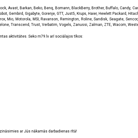
k, Avast, Barkan, Beko, Benq, Bomann, BlackBerry, Brother, Buffalo, Candy, Canon
obot, Gembird, Gigabyte, Gorenje, GTT, Just5, Krups, Haier, Hewlett Packard, Hitachi
rox, Mio, Motorola, MSI, Ravanson, Remington, Roline, Sandisk, Seagate, Sencor,
Telone, Transcend, Trust, Verbatim, Vogels, Zanussi, Zalman, ZTE, Wacom, Western
tas aktivitātes. Seko m79.lv arī sociālajos tīkos:
sazināsimies ar Jūs nākamās darbadienas rītā!