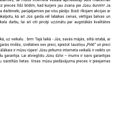
vēlamies, lai mūsu interneta veikala apmeklētāji būtu maksimāli
z preces līdz brīdim, kad kurjers jau zvana pie Jūsu durvīm! Ja
 darbinieki, parūpējamies par visu pārējo. Bieži rīkojam akcijas ar
pkalpotu, kā arī Jūs gaida vēl labākas cenas, vērtīgas balvas un
a darbu, lai arī citi pircēji uzzinātu par augstākās kvalitātes
 uz veikalu... brrrr. Tajā laikā - Jūs, savās mājās, siltā istabā, ar
rās rindās, izvēlaties sev preci, spiežot taustiņu „Pirkt” un preci
tālākais ir mūsu rūpes! Jūsu pirkums interneta veikalā ir veikts un
u garantija. Lai atvieglotu Jūsu dzīvi – mums ir savs garantijas
ju saistītās lietas. Visas mūsu piedāvājuma preces ir pieejamas