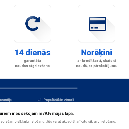
14 dienās
Norēķini
garantēta
ar kredītkarti, skaidrā
naudas atgriezšana
naudā, ar pārskaitījumu
arantija
Populārākie zīmoli
tteikuma tiesības
Privātuma politika
i, kuriem mēs sekojam m79.lv mājas lapā.
atu aizsardzība
Reģistrācija
pieciešamo sīkfailu lietošanu. Jūs varat akceptēt arī citu sīkfailu lietošanu.