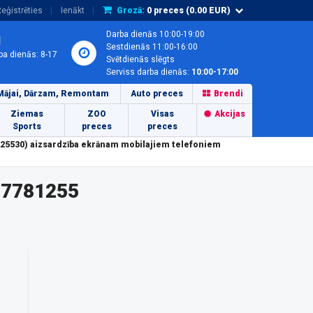
eģistrēties
Ienākt
Grozā:
0
preces (
0.00
EUR)
Darba dienās 10:00-19:00
1
Sestdienās 11:00-16:00
ba dienās: 8-17
Svētdienās slēgts
Serviss darba dienās:
10:00-17:00
Mājai, Dārzam, Remontam
Auto preces
Brendi
Ziemas
ZOO
Visas
Akcijas
Sports
preces
preces
25530) aizsardzība ekrānam mobilajiem telefoniem
87781255