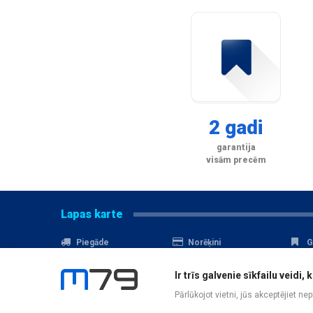
2 gadi
garantija
visām precēm
Lapas karte
Piegāde
Norēķini
G
Nomaksa
Kontakti
A
Ir trīs galvenie sīkfailu veid
Akcijas
Serviss
D
Pārlūkojot vietni, jūs akceptējiet ne