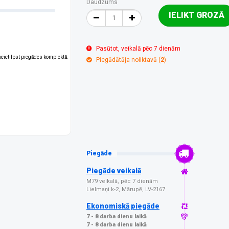
Daudzums
IELIKT GROZĀ
Pasūtot, veikalā pēc 7 dienām
 neietilpst piegādes komplektā.
Piegādātāja noliktavā (
2
)
Piegāde
Piegāde veikalā
M79 veikalā, pēc 7 dienām
Lielmaņi k-2, Mārupē, LV-2167
Ekonomiskā piegāde
7 - 8 darba dienu laikā
7 - 8 darba dienu laikā