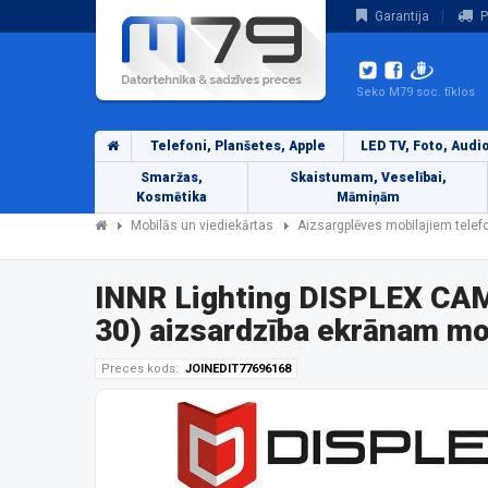
Garantija
P
Seko M79 soc. tīklos
Telefoni, Planšetes, Apple
LED TV, Foto, Audi
Smaržas,
Skaistumam, Veselībai,
Kosmētika
Māmiņām
Mobilās un viediekārtas
Aizsargplēves mobilajiem tele
INNR Lighting DISPLEX C
30) aizsardzība ekrānam mo
Preces kods:
JOINEDIT77696168