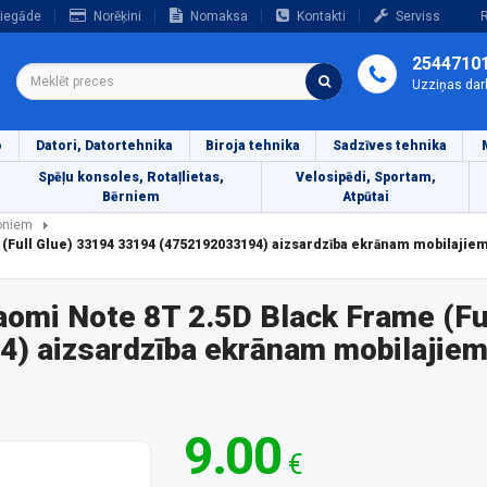
iegāde
Norēķini
Nomaksa
Kontakti
Serviss
R
2544710
Uzziņas dar
o
Datori, Datortehnika
Biroja tehnika
Sadzīves tehnika
Spēļu konsoles, Rotaļlietas,
Velosipēdi, Sportam,
Bērniem
Atpūtai
foniem
 (Full Glue) 33194 33194 (4752192033194) aizsardzība ekrānam mobilajie
aomi Note 8T 2.5D Black Frame (Ful
) aizsardzība ekrānam mobilajiem
9.00
€