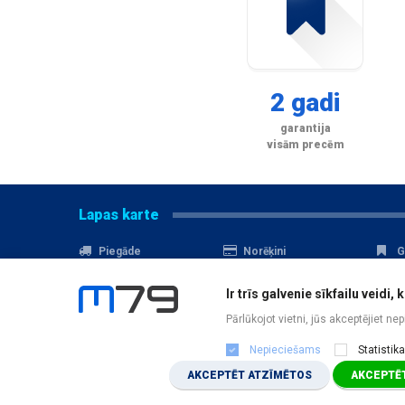
2 gadi
garantija
visām precēm
Lapas karte
Piegāde
Norēķini
G
Nomaksa
Kontakti
A
Ir trīs galvenie sīkfailu veid
Akcijas
Serviss
D
Pārlūkojot vietni, jūs akceptējiet ne
Nepieciešams
Statistika
AKCEPTĒT ATZĪMĒTOS
AKCEPTĒT
JAUTĀJUMS
?