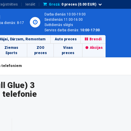
eģistrēties
Ienākt
Grozā:
0
preces (
0.00
EUR)
Darba dienās 10:00-19:00
1
Sestdienās 11:00-16:00
ba dienās: 8-17
Svētdienās slēgts
Serviss darba dienās:
10:00-17:00
Mājai, Dārzam, Remontam
Auto preces
Brendi
Ziemas
ZOO
Visas
Akcijas
Sports
preces
preces
m telefoniem
l Glue) 3
 telefonie