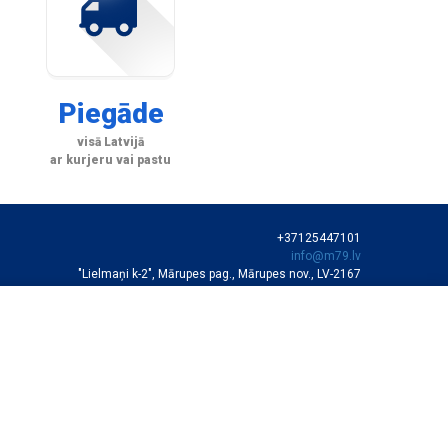
Piegāde
visā Latvijā
ar kurjeru vai pastu
+37125447101
info@m79.lv
"Lielmaņi k-2", Mārupes pag., Mārupes nov., LV-2167
SIA "M79"
VEIKALA DARBA LAIKS
Darba dienās 10:00-19:00
Sestdienās 11:00-16:00
Autortiesības © SIA "M79"
Svētdienās slēgts
SERVISA DARBA LAIKS
10:00-17:00