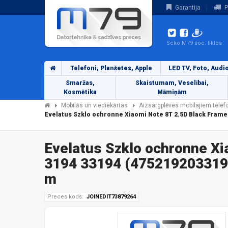
Garantija
P
Seko M79 soc. tīklos
Telefoni, Planšetes, Apple
LED TV, Foto, Audi
Smaržas,
Skaistumam, Veselībai,
Kosmētika
Māmiņām
Mobilās un viediekārtas
Aizsargplēves mobilajiem tele
Evelatus Szklo ochronne Xiaomi Note 8T 2.5D Black Frame
Evelatus Szklo ochronne Xi
3194 33194 (4752192033194
m
Preces kods:
JOINEDIT73879264