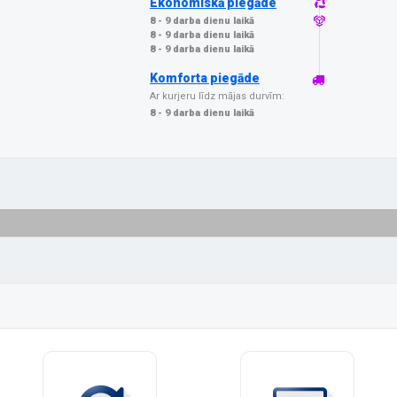
Ekonomiskā piegāde
8 - 9 darba dienu laikā
8 - 9 darba dienu laikā
8 - 9 darba dienu laikā
Komforta piegāde
Ar kurjeru līdz mājas durvīm:
8 - 9 darba dienu laikā