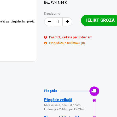
Bez PVN
7.44 €
Daudzums
IELIKT GROZĀ
 neietilpst piegādes komplektā.
Pasūtot, veikalā pēc 8 dienām
Piegādātāja noliktavā (
8
)
Piegāde
Piegāde veikalā
M79 veikalā, pēc 8 dienām
Lielmaņi k-2, Mārupē, LV-2167