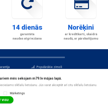
14 dienās
Norēķini
garantēta
ar kredītkarti, skaidrā
naudas atgriezšana
naudā, ar pārskaitījumu
arantija
Populārākie zīmoli
tteikuma tiesības
Privātuma politika
i, kuriem mēs sekojam m79.lv mājas lapā.
atu aizsardzība
Reģistrācija
pieciešamo sīkfailu lietošanu. Jūs varat akceptēt arī citu sīkfailu lietošanu.
Mārketings
 VISU