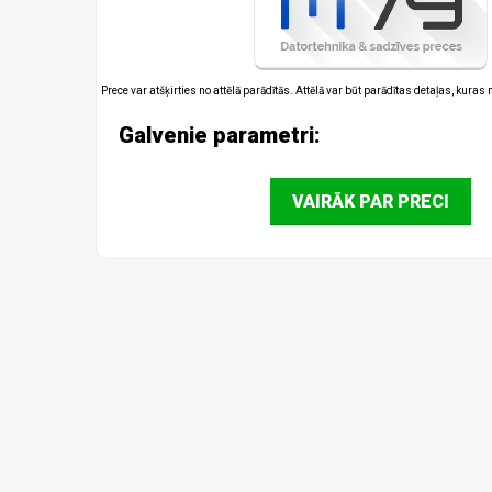
Prece var atšķirties no attēlā parādītās. Attēlā var būt parādītas detaļas, kuras
Galvenie parametri:
VAIRĀK PAR PRECI