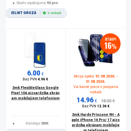
Skaits iepakojumā:
50 pcs
IELIKT GROZĀ
Ir veikalā
IETAUPI
16
%
6.00
€
Akcija spēkā:
01.08.2026. -
Bez PVN
4.96 €
31.08.2026.
Vai kamēr prece ir pieejama
3mk FlexibleGlass Google
veikalā
Pixel 10A aizsardzība ekrān
am mobilajiem telefoniem
14.96
€
18.00 €
Bez PVN
12.36 €
3mk Hardy Privzone 9H - A
pple iPhone 16 Pro/ 17 aizs
Ražotājs:
3MK
ardzība ekrānam mobilajie
m telefoniem