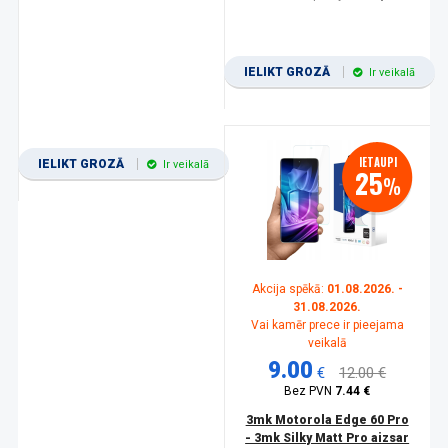
IELIKT GROZĀ
Ir veikalā
IETAUPI
IELIKT GROZĀ
Ir veikalā
25
%
Akcija spēkā:
01.08.2026. -
31.08.2026.
Vai kamēr prece ir pieejama
veikalā
9.00
€
12.00 €
Bez PVN
7.44 €
3mk Motorola Edge 60 Pro
- 3mk Silky Matt Pro aizsar