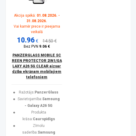
Akcija spēkā:
01.08.2026. -
31.08.2026.
Vai kamēr prece ir pieejama
veikalā
10.96
€
14.50 €
Bez PVN
9.06 €
PANZERGLASS MOBILE SC
REEN PROTECTOR 2IN1/GA
LAXY A26 5G CLEAR aizsar
dzība ekrānam mobilajiem
telefoniem
Ražotājs:
PanzerGlass
Savietojamība:
Samsung
- Galaxy A26 5G
Produkta
krāsa:
Caurspīdīgs
Zīmolu
saderība:
Samsung