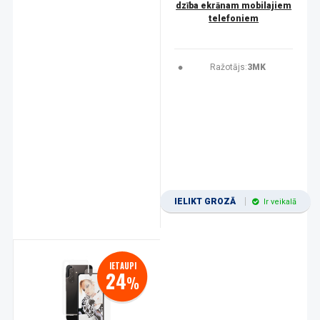
dzība ekrānam mobilajiem
telefoniem
Ražotājs:
3MK
IELIKT GROZĀ
Ir veikalā
IETAUPI
24
%