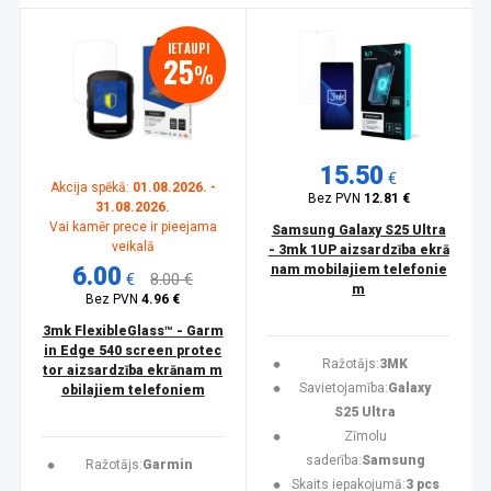
IETAUPI
25
%
15.50
€
Akcija spēkā:
01.08.2026. -
Bez PVN
12.81 €
31.08.2026.
Vai kamēr prece ir pieejama
Samsung Galaxy S25 Ultra
veikalā
- 3mk 1UP aizsardzība ekrā
6.00
nam mobilajiem telefonie
€
8.00 €
m
Bez PVN
4.96 €
3mk FlexibleGlass™ - Garm
in Edge 540 screen protec
Ražotājs:
3MK
tor aizsardzība ekrānam m
Savietojamība:
Galaxy
obilajiem telefoniem
S25 Ultra
Zīmolu
saderība:
Samsung
Ražotājs:
Garmin
Skaits iepakojumā:
3 pcs