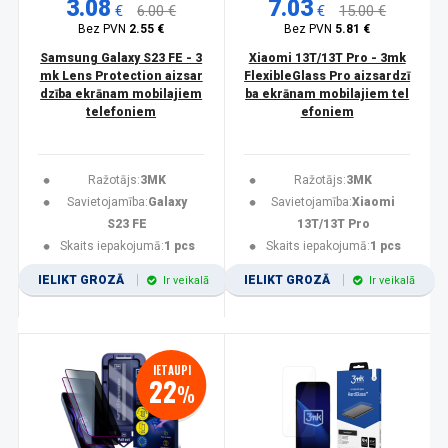
3.08
7.03
€
6.00 €
€
15.00 €
Bez PVN
2.55 €
Bez PVN
5.81 €
Samsung Galaxy S23 FE - 3
Xiaomi 13T/13T Pro - 3mk
mk Lens Protection aizsar
FlexibleGlass Pro aizsardzī
dzība ekrānam mobilajiem
ba ekrānam mobilajiem tel
telefoniem
efoniem
Ražotājs:
3MK
Ražotājs:
3MK
Savietojamība:
Galaxy
Savietojamība:
Xiaomi
S23 FE
13T/13T Pro
Skaits iepakojumā:
1 pcs
Skaits iepakojumā:
1 pcs
IELIKT GROZĀ
IELIKT GROZĀ
Ir veikalā
Ir veikalā
IETAUPI
22
%