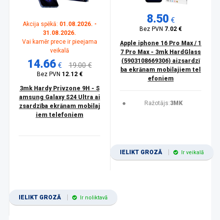
8.50
€
Akcija spēkā:
01.08.2026. -
Bez PVN
7.02 €
31.08.2026.
Vai kamēr prece ir pieejama
Apple iphone 16 Pro Max / 1
veikalā
7 Pro Max - 3mk HardGlass
14.66
(5903108669306) aizsardzī
€
19.00 €
ba ekrānam mobilajiem tel
Bez PVN
12.12 €
efoniem
3mk Hardy Privzone 9H - S
amsung Galaxy S24 Ultra ai
Ražotājs:
3MK
zsardzība ekrānam mobilaj
iem telefoniem
IELIKT GROZĀ
Ir veikalā
IELIKT GROZĀ
Ir noliktavā