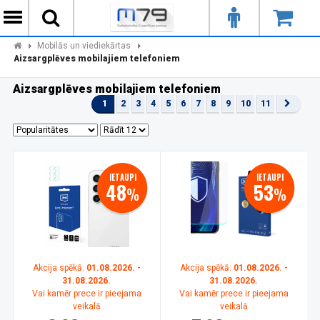
Mobilās un viediekārtas
Aizsargplēves mobilajiem telefoniem
Aizsargplēves mobilajiem telefoniem
1
2
3
4
5
6
7
8
9
10
11
IETAUPI
IETAUPI
48
53
%
%
Akcija spēkā:
01.08.2026. -
Akcija spēkā:
01.08.2026. -
31.08.2026.
31.08.2026.
Vai kamēr prece ir pieejama
Vai kamēr prece ir pieejama
veikalā
veikalā