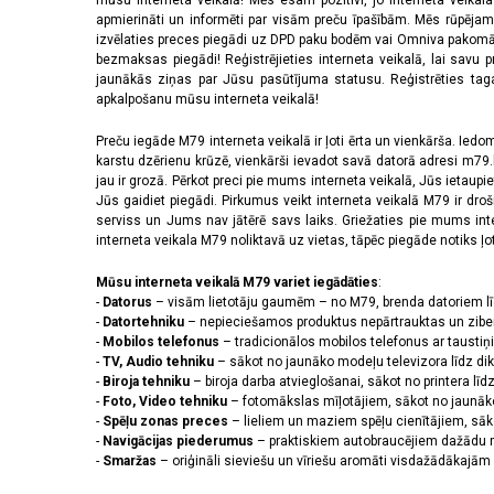
mūsu interneta veikalā! Mēs esam pozitīvi, jo interneta veikal
apmierināti un informēti par visām preču īpašībām. Mēs rūpējam
izvēlaties preces piegādi uz DPD paku bodēm vai Omniva pakomātiem,
bezmaksas piegādi! Reģistrējieties interneta veikalā, lai savu 
jaunākās ziņas par Jūsu pasūtījuma statusu. Reģistrēties tagad
apkalpošanu mūsu interneta veikalā!
Preču iegāde M79 interneta veikalā ir ļoti ērta un vienkārša. Iedomā
karstu dzērienu krūzē, vienkārši ievadot savā datorā adresi m79.lv
jau ir grozā. Pērkot preci pie mums interneta veikalā, Jūs ietaupi
Jūs gaidiet piegādi. Pirkumus veikt interneta veikalā M79 ir dr
serviss un Jums nav jātērē savs laiks. Griežaties pie mums int
interneta veikala M79 noliktavā uz vietas, tāpēc piegāde notiks ļoti
Mūsu interneta veikalā M79 variet iegādāties
:
-
Datorus
– visām lietotāju gaumēm – no M79, brenda datoriem l
-
Datortehniku
– nepieciešamos produktus nepārtrauktas un zibe
-
Mobilos telefonus
– tradicionālos mobilos telefonus ar tausti
-
TV, Audio tehniku
– sākot no jaunāko modeļu televizora līdz di
-
Biroja tehniku
– biroja darba atvieglošanai, sākot no printera lī
-
Foto, Video tehniku
– fotomākslas mīļotājiem, sākot no jaunāk
-
Spēļu zonas preces
– lieliem un maziem spēļu cienītājiem, sāk
-
Navigācijas piederumus
– praktiskiem autobraucējiem dažādu m
-
Smaržas
– oriģināli sieviešu un vīriešu aromāti visdažādākaj