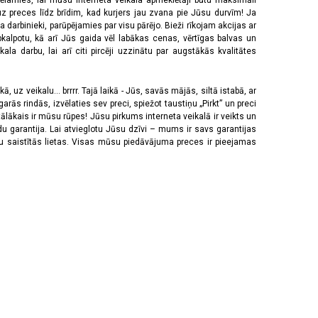
vēlamies, lai mūsu interneta veikala apmeklētāji būtu maksimāli
z preces līdz brīdim, kad kurjers jau zvana pie Jūsu durvīm! Ja
 darbinieki, parūpējamies par visu pārējo. Bieži rīkojam akcijas ar
pkalpotu, kā arī Jūs gaida vēl labākas cenas, vērtīgas balvas un
a darbu, lai arī citi pircēji uzzinātu par augstākās kvalitātes
 uz veikalu... brrrr. Tajā laikā - Jūs, savās mājās, siltā istabā, ar
rās rindās, izvēlaties sev preci, spiežot taustiņu „Pirkt” un preci
tālākais ir mūsu rūpes! Jūsu pirkums interneta veikalā ir veikts un
u garantija. Lai atvieglotu Jūsu dzīvi – mums ir savs garantijas
ju saistītās lietas. Visas mūsu piedāvājuma preces ir pieejamas