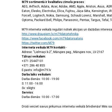
M79 sortimentā ir kvalitatīvu zīmolu preces
:
AEG, A4Tech, Adata, Acer, Adobe, AMD, Apple, Ariston, Asus, ASRoc
Eaton, Elesko, Electrolux, Elica, Fujitsu, Jāņa Sēta, Kensington, iR
Forcell, Logitech, Nokia, Samsung, Schaub Lorenz, Marshall, Mat
Optoma, Packard Bell, Philips, Panasonic, Pentax, Targus, Tefal, 
M79 interneta veikalā regulāri notiek akcijas un dažādas interesan
http://www.draugiem.lv/m79datortehnika
https://www.facebook.com/m79datorsalons
https://twitter.com/M79
Interneta veikala M79 kontakti
-
Adrese: "Lielmaņi k-2", Mārupes pag., Mārupes nov., LV-2167
Tālruņi veikalam
:
+371 25447101
+371 286 40 855
E-pasts: info@m79.lv
Darba laiks veikalam
:
Darba dienās: 10:00 - 19:00
S: 11:00 - 16:00
Sv: slēgts
Serviss
:
Darba dienās: 10:00 - 17:00
Droši veiciet savus pirkumus interneta veikalā brīvdienās! Mēs 