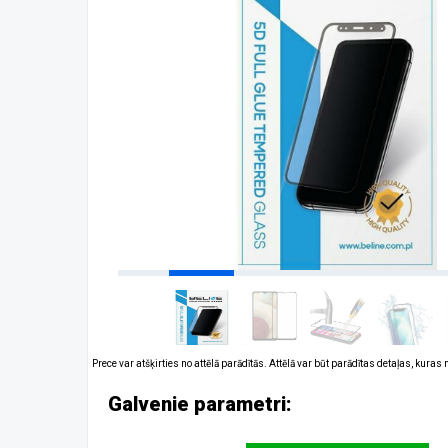
Prece var atšķirties no attēlā parādītās. Attēlā var būt parādītas detaļas, kuras
Galvenie parametri: