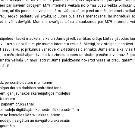
a M79 mērķis ir nevis vienkārši pārdot preces, bet rūpēties par pircējiem. Mēs 
ies par saviem pircējiem M79 interneta veikalā no pirmā Jūsu veiktā „klikšķa” u
 arī šis process ir viegls un ātrs - Jūs pasūtiet preci un mēs, interneta veikala
preču iegādi padarītu vēl ērtāku, jo Jums būs savs menedžeris, lai individuāli a
 ir vēl izdevīgāk! Mums ir svarīgas Jūsu atsauksmes par M79 interneta veikal
jieties - laukā ir auksts laiks un Jums jāvelk vairākas drēbju kārtas, jādodas laukā,
 – uzreiz nokļūstiet pie mums interneta veikalā! Mierīgi, bez steigas, nestāvot ga
et savu laiku, jo pirkumus variet veikt 24 stundas diennaktī, Jums ērtā laikā! Viss 
oši, jo mēs piedāvājam kvalitatīvu zīmolu preces un visām precēm ir vismaz 2 gad
erneta veikalā un mēs labprāt Jums palīdzēsim nokārtot visas ar preču garanti
 ātri!
īdz personālo datoru monitoriem
nīgas datora darbības nodrošināšanai
ņiem, gan jaunākos skārienjūtīgos modeļus
ktofoniem
dz papīram drukāšanai
o modeļu digitālajām kamerām līdz fotorāmītim
ot no konsoles līdz Wii aksesuāriem
odeļu navigātori un navigātoru aksesuāri
ām gaumēm