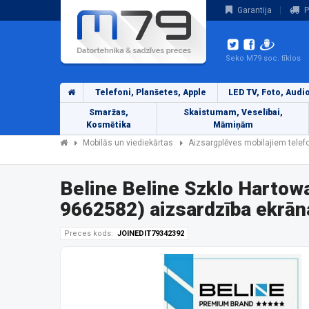
Garantija
P
Seko M79 soc. tīklos
Telefoni, Planšetes, Apple
LED TV, Foto, Audi
Smaržas,
Skaistumam, Veselībai,
Kosmētika
Māmiņām
Mobilās un viediekārtas
Aizsargplēves mobilajiem tele
Beline Beline Szklo Harto
9662582) aizsardzība ekrān
Preces kods:
JOINEDIT79342392