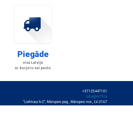
Piegāde
visā Latvijā
ar kurjeru vai pastu
+37125447101
info@m79.lv
"Lielmaņi k-2", Mārupes pag., Mārupes nov., LV-2167
SIA "M79"
VEIKALA DARBA LAIKS
Darba dienās 10:00-19:00
Sestdienās 11:00-16:00
Autortiesības © SIA "M79"