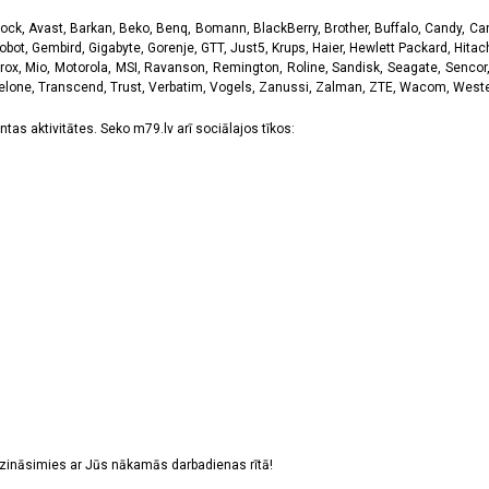
k, Avast, Barkan, Beko, Benq, Bomann, BlackBerry, Brother, Buffalo, Candy, Canon
obot, Gembird, Gigabyte, Gorenje, GTT, Just5, Krups, Haier, Hewlett Packard, Hitachi
rox, Mio, Motorola, MSI, Ravanson, Remington, Roline, Sandisk, Seagate, Sencor,
Telone, Transcend, Trust, Verbatim, Vogels, Zanussi, Zalman, ZTE, Wacom, Western
tas aktivitātes. Seko m79.lv arī sociālajos tīkos:
sazināsimies ar Jūs nākamās darbadienas rītā!