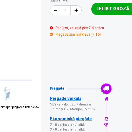
Daudzums
IELIKT GROZĀ
Pasūtot, veikalā pēc 7 dienām
Piegādātāja noliktavā (
> 10
)
Piegāde
Piegāde veikalā
M79 veikalā, pēc 7 dienām
 neietilpst piegādes komplektā.
Lielmaņi k-2, Mārupē, LV-2167
Ekonomiskā piegāde
7 - 8 darba dienu laikā
7 - 8 darba dienu laikā