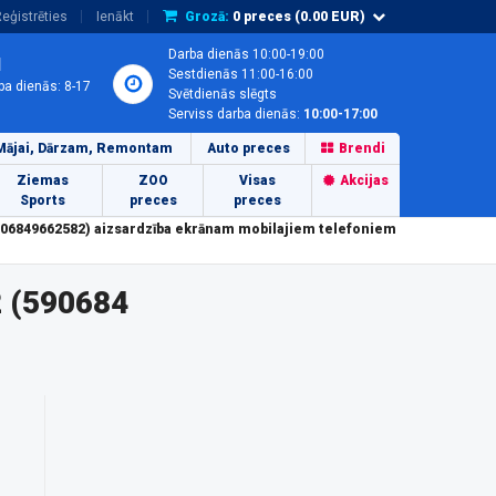
eģistrēties
Ienākt
Grozā:
0
preces (
0.00
EUR)
Darba dienās 10:00-19:00
1
Sestdienās 11:00-16:00
ba dienās: 8-17
Svētdienās slēgts
Serviss darba dienās:
10:00-17:00
Mājai, Dārzam, Remontam
Auto preces
Brendi
Ziemas
ZOO
Visas
Akcijas
Sports
preces
preces
906849662582) aizsardzība ekrānam mobilajiem telefoniem
2 (590684