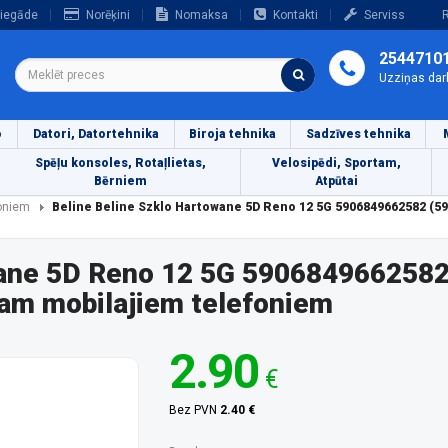
iegāde
Norēķini
Nomaksa
Kontakti
Serviss
R
2544710
Uzziņas dar
o
Datori, Datortehnika
Biroja tehnika
Sadzīves tehnika
Spēļu konsoles, Rotaļlietas,
Velosipēdi, Sportam,
Bērniem
Atpūtai
foniem
Beline Beline Szklo Hartowane 5D Reno 12 5G 5906849662582 (5
wane 5D Reno 12 5G 590684966258
am mobilajiem telefoniem
2.90
€
Bez PVN
2.40 €