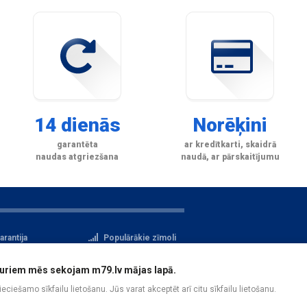
14 dienās
Norēķini
garantēta
ar kredītkarti, skaidrā
naudas atgriezšana
naudā, ar pārskaitījumu
arantija
Populārākie zīmoli
tteikuma tiesības
Privātuma politika
i, kuriem mēs sekojam m79.lv mājas lapā.
atu aizsardzība
Reģistrācija
pieciešamo sīkfailu lietošanu. Jūs varat akceptēt arī citu sīkfailu lietošanu.