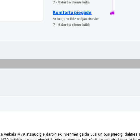
7 - 8 darba dienu laikā
Komforta piegāde
Ar kurjeru līdz mājas durvīm:
7 - 8 darba dienu laikā
ta veikala M79 atsaucīgie darbinieki, vienmēr gaida Jūs un būs priecīgi dalīties