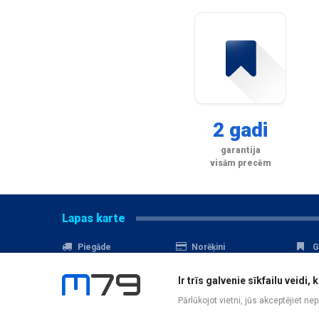
2 gadi
garantija
visām precēm
Lapas karte
Piegāde
Norēķini
G
Nomaksa
Kontakti
A
Ir trīs galvenie sīkfailu veid
Akcijas
Serviss
D
Pārlūkojot vietni, jūs akceptējiet ne