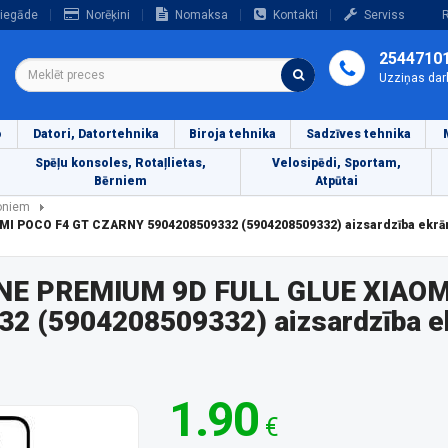
iegāde
Norēķini
Nomaksa
Kontakti
Serviss
R
2544710
Uzziņas dar
o
Datori, Datortehnika
Biroja tehnika
Sadzīves tehnika
Spēļu konsoles, Rotaļlietas,
Velosipēdi, Sportam,
Bērniem
Atpūtai
foniem
 POCO F4 GT CZARNY 5904208509332 (5904208509332) aizsardzība ekrā
E PREMIUM 9D FULL GLUE XIAOM
2 (5904208509332) aizsardzība 
1.90
€