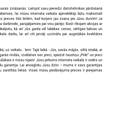
 savās zināšanās. Lietojot savu pieredzi datortehnikas pārdošanā
vēlamies, lai mūsu interneta veikala apmeklētāji būtu maksimāli
z preces līdz brīdim, kad kurjers jau zvana pie Jūsu durvīm! Ja
 darbinieki, parūpējamies par visu pārējo. Bieži rīkojam akcijas ar
pkalpotu, kā arī Jūs gaida vēl labākas cenas, vērtīgas balvas un
a darbu, lai arī citi pircēji uzzinātu par augstākās kvalitātes
 uz veikalu... brrrr. Tajā laikā - Jūs, savās mājās, siltā istabā, ar
rās rindās, izvēlaties sev preci, spiežot taustiņu „Pirkt” un preci
tālākais ir mūsu rūpes! Jūsu pirkums interneta veikalā ir veikts un
u garantija. Lai atvieglotu Jūsu dzīvi – mums ir savs garantijas
ju saistītās lietas. Visas mūsu piedāvājuma preces ir pieejamas