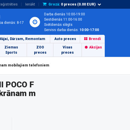
eģistrēties
Ienākt
Grozā:
0
preces (
0.00
EUR)
Darba dienās 10:00-19:00
1
Sestdienās 11:00-16:00
ba dienās: 8-17
Svētdienās slēgts
Serviss darba dienās:
10:00-17:00
Mājai, Dārzam, Remontam
Auto preces
Brendi
Ziemas
ZOO
Visas
Akcijas
Sports
preces
preces
nam mobilajiem telefoniem
I POCO F
ekrānam m