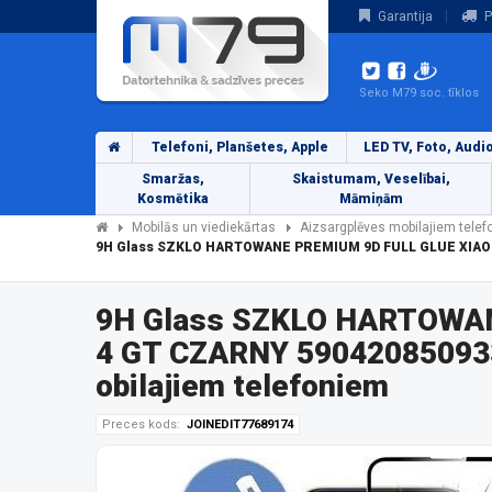
Garantija
P
Seko M79 soc. tīklos
Telefoni, Planšetes, Apple
LED TV, Foto, Audi
Smaržas,
Skaistumam, Veselībai,
Kosmētika
Māmiņām
Mobilās un viediekārtas
Aizsargplēves mobilajiem tele
9H Glass SZKLO HARTOWANE PREMIUM 9D FULL GLUE XIAOMI
9H Glass SZKLO HARTOWAN
4 GT CZARNY 590420850933
obilajiem telefoniem
Preces kods:
JOINEDIT77689174