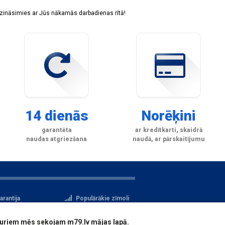
sazināsimies ar Jūs nākamās darbadienas rītā!
14 dienās
Norēķini
garantēta
ar kredītkarti, skaidrā
naudas atgriezšana
naudā, ar pārskaitījumu
arantija
Populārākie zīmoli
tteikuma tiesības
Privātuma politika
i, kuriem mēs sekojam m79.lv mājas lapā.
atu aizsardzība
Reģistrācija