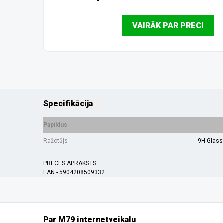
VAIRĀK PAR PRECI
Specifikācija
Papildus
Ražotājs
9H Glass
PRECES APRAKSTS
EAN - 5904208509332
Par M79 internetveikalu