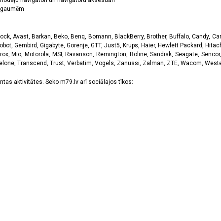
odeļu navigātori un navigātoru aksesuāri
ām gaumēm
k, Avast, Barkan, Beko, Benq, Bomann, BlackBerry, Brother, Buffalo, Candy, Canon
obot, Gembird, Gigabyte, Gorenje, GTT, Just5, Krups, Haier, Hewlett Packard, Hitachi
rox, Mio, Motorola, MSI, Ravanson, Remington, Roline, Sandisk, Seagate, Sencor,
Telone, Transcend, Trust, Verbatim, Vogels, Zanussi, Zalman, ZTE, Wacom, Western
tas aktivitātes. Seko m79.lv arī sociālajos tīkos: