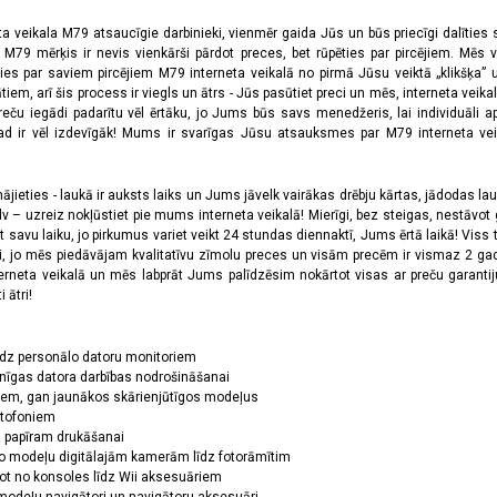
ta veikala M79 atsaucīgie darbinieki, vienmēr gaida Jūs un būs priecīgi dalīties
a M79 mērķis ir nevis vienkārši pārdot preces, bet rūpēties par pircējiem. Mēs 
ies par saviem pircējiem M79 interneta veikalā no pirmā Jūsu veiktā „klikšķa” u
 arī šis process ir viegls un ātrs - Jūs pasūtiet preci un mēs, interneta veikala
preču iegādi padarītu vēl ērtāku, jo Jums būs savs menedžeris, lai individuāli a
 ir vēl izdevīgāk! Mums ir svarīgas Jūsu atsauksmes par M79 interneta veikal
jieties - laukā ir auksts laiks un Jums jāvelk vairākas drēbju kārtas, jādodas laukā,
 – uzreiz nokļūstiet pie mums interneta veikalā! Mierīgi, bez steigas, nestāvot ga
et savu laiku, jo pirkumus variet veikt 24 stundas diennaktī, Jums ērtā laikā! Viss 
oši, jo mēs piedāvājam kvalitatīvu zīmolu preces un visām precēm ir vismaz 2 gad
erneta veikalā un mēs labprāt Jums palīdzēsim nokārtot visas ar preču garanti
 ātri!
īdz personālo datoru monitoriem
nīgas datora darbības nodrošināšanai
ņiem, gan jaunākos skārienjūtīgos modeļus
ktofoniem
dz papīram drukāšanai
o modeļu digitālajām kamerām līdz fotorāmītim
ot no konsoles līdz Wii aksesuāriem