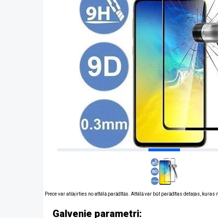
Prece var atšķirties no attēlā parādītās. Attēlā var būt parādītas detaļas, kuras
Galvenie parametri: