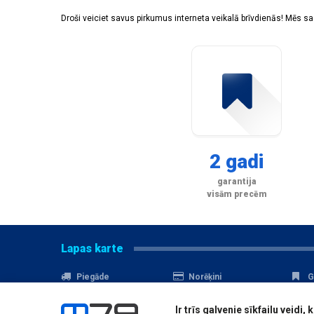
Droši veiciet savus pirkumus interneta veikalā brīvdienās! Mēs 
2 gadi
garantija
visām precēm
Lapas karte
Piegāde
Norēķini
G
Nomaksa
Kontakti
A
Ir trīs galvenie sīkfailu veid
Akcijas
Serviss
D