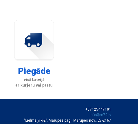
Piegāde
visā Latvijā
ar kurjeru vai pastu
+37125447101
info@m79.lv
"Lielmaņi k-2", Mārupes pag., Mārupes nov., LV-2167
SIA "M79"