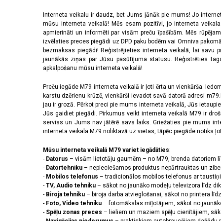
Interneta veikalu ir daudz, bet Jums jānāk pie mums! Jo interne
mūsu interneta veikalā! Mēs esam pozitīvi, jo interneta veikal
apmierināti un informēti par visām preču īpašībām. Mēs rūpējam
izvēlaties preces piegādi uz DPD paku bodēm vai Omniva pakomātiem,
bezmaksas piegādi! Reģistrējieties interneta veikalā, lai savu 
jaunākās ziņas par Jūsu pasūtījuma statusu. Reģistrēties tagad
apkalpošanu mūsu interneta veikalā!
Preču iegāde M79 interneta veikalā ir ļoti ērta un vienkārša. Iedomā
karstu dzērienu krūzē, vienkārši ievadot savā datorā adresi m79.lv
jau ir grozā. Pērkot preci pie mums interneta veikalā, Jūs ietaupi
Jūs gaidiet piegādi. Pirkumus veikt interneta veikalā M79 ir dr
serviss un Jums nav jātērē savs laiks. Griežaties pie mums int
interneta veikala M79 noliktavā uz vietas, tāpēc piegāde notiks ļoti
Mūsu interneta veikalā M79 variet iegādāties
:
-
Datorus
– visām lietotāju gaumēm – no M79, brenda datoriem l
-
Datortehniku
– nepieciešamos produktus nepārtrauktas un zibe
-
Mobilos telefonus
– tradicionālos mobilos telefonus ar tausti
-
TV, Audio tehniku
– sākot no jaunāko modeļu televizora līdz di
-
Biroja tehniku
– biroja darba atvieglošanai, sākot no printera lī
-
Foto, Video tehniku
– fotomākslas mīļotājiem, sākot no jaunāk
-
Spēļu zonas preces
– lieliem un maziem spēļu cienītājiem, sāk