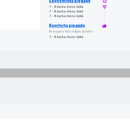
Ekonomiskā piegāde
7 - 8 darba dienu laikā
7 - 8 darba dienu laikā
7 - 8 darba dienu laikā
Komforta piegāde
Ar kurjeru līdz mājas durvīm:
7 - 8 darba dienu laikā