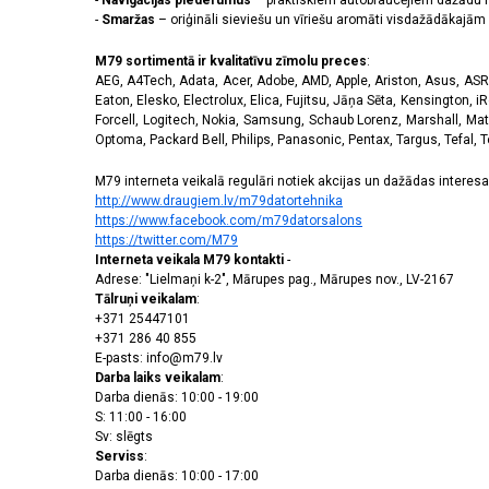
-
Navigācijas piederumus
– praktiskiem autobraucējiem dažādu m
-
Smaržas
– oriģināli sieviešu un vīriešu aromāti visdažādākaj
M79 sortimentā ir kvalitatīvu zīmolu preces
:
AEG, A4Tech, Adata, Acer, Adobe, AMD, Apple, Ariston, Asus, ASRoc
Eaton, Elesko, Electrolux, Elica, Fujitsu, Jāņa Sēta, Kensington, iR
Forcell, Logitech, Nokia, Samsung, Schaub Lorenz, Marshall, Mat
Optoma, Packard Bell, Philips, Panasonic, Pentax, Targus, Tefal, 
M79 interneta veikalā regulāri notiek akcijas un dažādas interesan
http://www.draugiem.lv/m79datortehnika
https://www.facebook.com/m79datorsalons
https://twitter.com/M79
Interneta veikala M79 kontakti
-
Adrese: "Lielmaņi k-2", Mārupes pag., Mārupes nov., LV-2167
Tālruņi veikalam
:
+371 25447101
+371 286 40 855
E-pasts: info@m79.lv
Darba laiks veikalam
:
Darba dienās: 10:00 - 19:00
S: 11:00 - 16:00
Sv: slēgts
Serviss
:
Darba dienās: 10:00 - 17:00