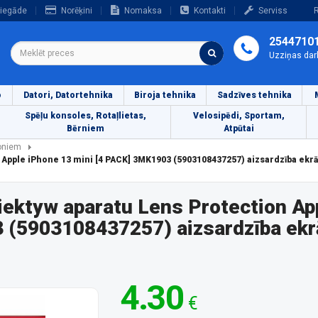
iegāde
Norēķini
Nomaksa
Kontakti
Serviss
R
2544710
Uzziņas dar
o
Datori, Datortehnika
Biroja tehnika
Sadzīves tehnika
Spēļu konsoles, Rotaļlietas,
Velosipēdi, Sportam,
Bērniem
Atpūtai
foniem
 Apple iPhone 13 mini [4 PACK] 3MK1903 (5903108437257) aizsardzība ek
ektyw aparatu Lens Protection Ap
3 (5903108437257) aizsardzība e
4.30
€