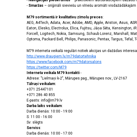
-
Navigācijas piederumus
– praktiskiem autobraucējiem dažādu m
-
Smaržas
– oriģināli sieviešu un vīriešu aromāti visdažādākaj
M79 sortimentā ir kvalitatīvu zīmolu preces
:
AEG, A4Tech, Adata, Acer, Adobe, AMD, Apple, Ariston, Asus, ASRoc
Eaton, Elesko, Electrolux, Elica, Fujitsu, Jāņa Sēta, Kensington, iR
Forcell, Logitech, Nokia, Samsung, Schaub Lorenz, Marshall, Mat
Optoma, Packard Bell, Philips, Panasonic, Pentax, Targus, Tefal, 
M79 interneta veikalā regulāri notiek akcijas un dažādas interesan
http://www.draugiem.lv/m79datortehnika
https://www.facebook.com/m79datorsalons
https://twitter.com/M79
Interneta veikala M79 kontakti
-
Adrese: "Lielmaņi k-2", Mārupes pag., Mārupes nov., LV-2167
Tālruņi veikalam
:
+371 25447101
+371 286 40 855
E-pasts: info@m79.lv
Darba laiks veikalam
:
Darba dienās: 10:00 - 19:00
S: 11:00 - 16:00
Sv: slēgts
Serviss
:
Darba dienās: 10:00 - 17:00