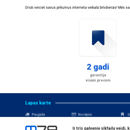
Droši veiciet savus pirkumus interneta veikalā brīvdienās! Mēs 
2 gadi
garantija
visām precēm
Lapas karte
Piegāde
Norēķini
G
Nomaksa
Kontakti
A
Ir trīs galvenie sīkfailu veid
Akcijas
Serviss
D