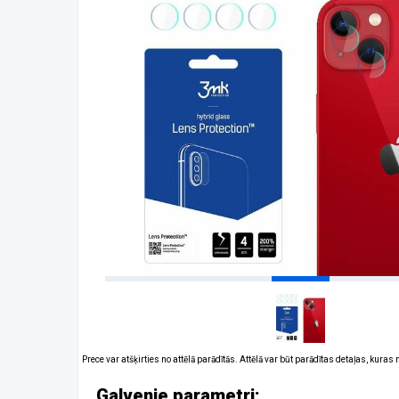
Prece var atšķirties no attēlā parādītās. Attēlā var būt parādītas detaļas, kuras
Galvenie parametri: