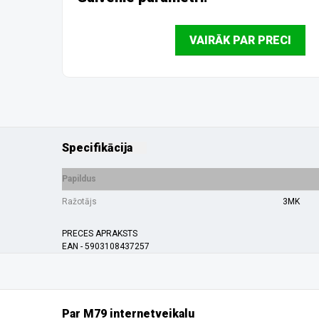
VAIRĀK PAR PRECI
Specifikācija
Papildus
Ražotājs
3MK
PRECES APRAKSTS
EAN - 5903108437257
Par M79 internetveikalu