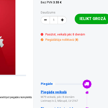
Bez PVN
3.55 €
Daudzums
IELIKT GROZĀ
Pasūtot, veikalā pēc 8 dienām
Piegādātāja noliktavā (
8
)
Piegāde
Piegāde veikalā
M79 veikalā, pēc 8 dienām
 neietilpst piegādes komplektā.
Lielmaņi k-2, Mārupē, LV-2167