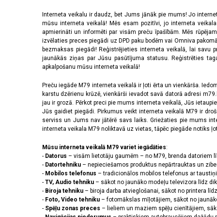
Interneta veikalu ir daudz, bet Jums jānāk pie mums! Jo interne
mūsu interneta veikalā! Mēs esam pozitīvi, jo interneta veikal
apmierināti un informēti par visām preču īpašībām. Mēs rūpējam
izvēlaties preces piegādi uz DPD paku bodēm vai Omniva pakomātiem,
bezmaksas piegādi! Reģistrējieties interneta veikalā, lai savu 
jaunākās ziņas par Jūsu pasūtījuma statusu. Reģistrēties tagad
apkalpošanu mūsu interneta veikalā!
Preču iegāde M79 interneta veikalā ir ļoti ērta un vienkārša. Iedomā
karstu dzērienu krūzē, vienkārši ievadot savā datorā adresi m79.lv
jau ir grozā. Pērkot preci pie mums interneta veikalā, Jūs ietaupi
Jūs gaidiet piegādi. Pirkumus veikt interneta veikalā M79 ir dr
serviss un Jums nav jātērē savs laiks. Griežaties pie mums int
interneta veikala M79 noliktavā uz vietas, tāpēc piegāde notiks ļoti
Mūsu interneta veikalā M79 variet iegādāties
:
-
Datorus
– visām lietotāju gaumēm – no M79, brenda datoriem l
-
Datortehniku
– nepieciešamos produktus nepārtrauktas un zibe
-
Mobilos telefonus
– tradicionālos mobilos telefonus ar tausti
-
TV, Audio tehniku
– sākot no jaunāko modeļu televizora līdz di
-
Biroja tehniku
– biroja darba atvieglošanai, sākot no printera lī
-
Foto, Video tehniku
– fotomākslas mīļotājiem, sākot no jaunāk
-
Spēļu zonas preces
– lieliem un maziem spēļu cienītājiem, sāk