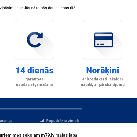
sazināsimies ar Jūs nākamās darbadienas rītā!
14 dienās
Norēķini
garantēta
ar kredītkarti, skaidrā
naudas atgriezšana
naudā, ar pārskaitījumu
arantija
Populārākie zīmoli
tteikuma tiesības
Privātuma politika
i, kuriem mēs sekojam m79.lv mājas lapā.
atu aizsardzība
Reģistrācija