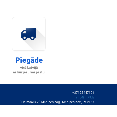
Piegāde
visā Latvijā
ar kurjeru vai pastu
+37125447101
info@m79.lv
"Lielmaņi k-2", Mārupes pag., Mārupes nov., LV-2167
SIA "M79"