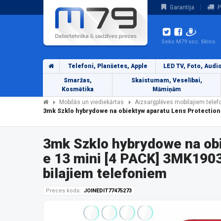
Garantija
P
Seko M79 soc. tīklos
Telefoni, Planšetes, Apple
LED TV, Foto, Audi
Smaržas,
Skaistumam, Veselībai,
Kosmētika
Māmiņām
Mobilās un viediekārtas
Aizsargplēves mobilajiem tele
3mk Szklo hybrydowe na obiektyw aparatu Lens Protection
3mk Szklo hybrydowe na obi
e 13 mini [4 PACK] 3MK190
bilajiem telefoniem
Preces kods:
JOINEDIT77475273