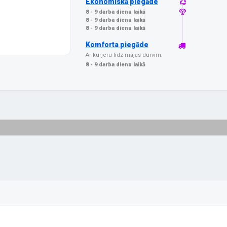
Ekonomiskā piegāde
8 - 9 darba dienu laikā
8 - 9 darba dienu laikā
8 - 9 darba dienu laikā
Komforta piegāde
Ar kurjeru līdz mājas durvīm:
8 - 9 darba dienu laikā