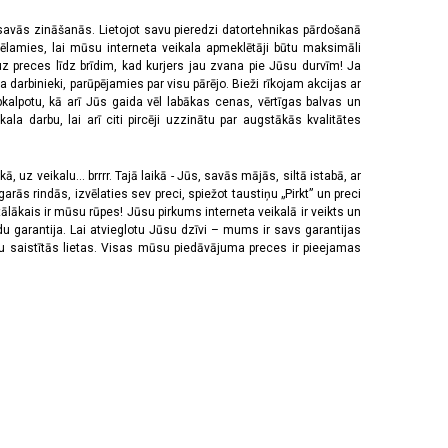
 savās zināšanās. Lietojot savu pieredzi datortehnikas pārdošanā
vēlamies, lai mūsu interneta veikala apmeklētāji būtu maksimāli
z preces līdz brīdim, kad kurjers jau zvana pie Jūsu durvīm! Ja
 darbinieki, parūpējamies par visu pārējo. Bieži rīkojam akcijas ar
pkalpotu, kā arī Jūs gaida vēl labākas cenas, vērtīgas balvas un
a darbu, lai arī citi pircēji uzzinātu par augstākās kvalitātes
 uz veikalu... brrrr. Tajā laikā - Jūs, savās mājās, siltā istabā, ar
rās rindās, izvēlaties sev preci, spiežot taustiņu „Pirkt” un preci
tālākais ir mūsu rūpes! Jūsu pirkums interneta veikalā ir veikts un
u garantija. Lai atvieglotu Jūsu dzīvi – mums ir savs garantijas
ju saistītās lietas. Visas mūsu piedāvājuma preces ir pieejamas