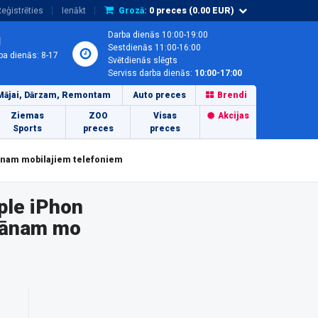
eģistrēties
Ienākt
Grozā:
0
preces (
0.00
EUR)
Darba dienās 10:00-19:00
1
Sestdienās 11:00-16:00
ba dienās: 8-17
Svētdienās slēgts
Serviss darba dienās:
10:00-17:00
Mājai, Dārzam, Remontam
Auto preces
Brendi
Ziemas
ZOO
Visas
Akcijas
Sports
preces
preces
rānam mobilajiem telefoniem
ple iPhon
krānam mo