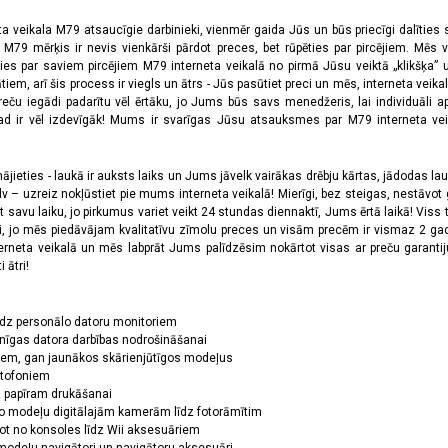
ta veikala M79 atsaucīgie darbinieki, vienmēr gaida Jūs un būs priecīgi dalīties
a M79 mērķis ir nevis vienkārši pārdot preces, bet rūpēties par pircējiem. Mēs 
ies par saviem pircējiem M79 interneta veikalā no pirmā Jūsu veiktā „klikšķa” u
 arī šis process ir viegls un ātrs - Jūs pasūtiet preci un mēs, interneta veikala
preču iegādi padarītu vēl ērtāku, jo Jums būs savs menedžeris, lai individuāli a
 ir vēl izdevīgāk! Mums ir svarīgas Jūsu atsauksmes par M79 interneta veikal
jieties - laukā ir auksts laiks un Jums jāvelk vairākas drēbju kārtas, jādodas laukā,
 – uzreiz nokļūstiet pie mums interneta veikalā! Mierīgi, bez steigas, nestāvot ga
et savu laiku, jo pirkumus variet veikt 24 stundas diennaktī, Jums ērtā laikā! Viss 
oši, jo mēs piedāvājam kvalitatīvu zīmolu preces un visām precēm ir vismaz 2 gad
erneta veikalā un mēs labprāt Jums palīdzēsim nokārtot visas ar preču garanti
 ātri!
īdz personālo datoru monitoriem
nīgas datora darbības nodrošināšanai
ņiem, gan jaunākos skārienjūtīgos modeļus
ktofoniem
dz papīram drukāšanai
o modeļu digitālajām kamerām līdz fotorāmītim
ot no konsoles līdz Wii aksesuāriem