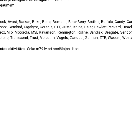
odeļu navigātori un navigātoru aksesuāri
ām gaumēm
k, Avast, Barkan, Beko, Benq, Bomann, BlackBerry, Brother, Buffalo, Candy, Canon
obot, Gembird, Gigabyte, Gorenje, GTT, Just5, Krups, Haier, Hewlett Packard, Hitachi
rox, Mio, Motorola, MSI, Ravanson, Remington, Roline, Sandisk, Seagate, Sencor,
Telone, Transcend, Trust, Verbatim, Vogels, Zanussi, Zalman, ZTE, Wacom, Western
tas aktivitātes. Seko m79.lv arī sociālajos tīkos: