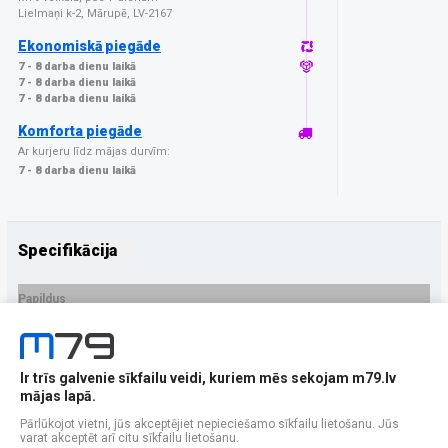
Lielmaņi k-2, Mārupē, LV-2167
Ekonomiskā piegāde
7 - 8 darba dienu laikā
7 - 8 darba dienu laikā
7 - 8 darba dienu laikā
Komforta piegāde
Ar kurjeru līdz mājas durvīm:
7 - 8 darba dienu laikā
Specifikācija
Papildus
Ražotājs
3MK
PRECES APRAKSTS
Ir trīs galvenie sīkfailu veidi, kuriem mēs sekojam m79.lv
EAN - 5903108496179
mājas lapā.
Pārlūkojot vietni, jūs akceptējiet nepieciešamo sīkfailu lietošanu. Jūs
varat akceptēt arī citu sīkfailu lietošanu.