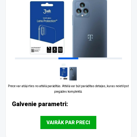
Prece var atšķirties no attēlā parādītās. Attēlā var būt parādītas detaļas, kuras neietilpst
piegādes komplektā.
Galvenie parametri:
VAIRĀK PAR PRECI