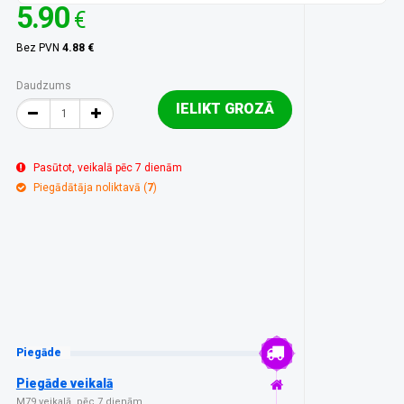
5.90
€
Bez PVN
4.88 €
Daudzums
IELIKT GROZĀ
Pasūtot, veikalā pēc 7 dienām
Piegādātāja noliktavā (
7
)
Piegāde
Piegāde veikalā
M79 veikalā, pēc 7 dienām