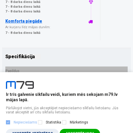
7 - 8 darba dienu laikā
7 - 8 darba dienu laikā
7 - 8 darba dienu laikā
Komforta piegāde
Ar kurjeru līdz mājas durvīm:
7 - 8 darba dienu laikā
Specifikācija
Papildus
Ražotājs
3MK
PRECES APRAKSTS
Ir trīs galvenie sīkfailu veidi, kuriem mēs sekojam m79.lv
EAN - 5903108584050
mājas lapā.
Pārlūkojot vietni, jūs akceptējiet nepieciešamo sīkfailu lietošanu. Jūs
varat akceptēt arī citu sīkfailu lietošanu.
Nepieciešams
Statistika
Mārketings