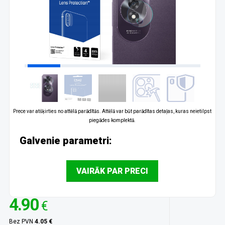
Prece var atšķirties no attēlā parādītās. Attēlā var būt parādītas detaļas, kuras neietilpst
piegādes komplektā.
Galvenie parametri:
VAIRĀK PAR PRECI
4.90
€
Bez PVN
4.05 €