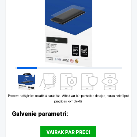
Prece var atšķirties no attēlā parādītās. Attēlā var būt parādītas detaļas, kuras neietilpst
piegādes komplektā.
Galvenie parametri:
VAIRĀK PAR PRECI