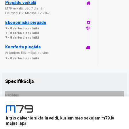
Piegāde veikalā
M79 veikalā, pēc 7 dienām
Lielmaņi k-2, Mārupē, LV-2167
Ekonomiskā piegāde
7 - 8 darba dienu laikā
7 - 8 darba dienu laikā
7 - 8 darba dienu laikā
Komforta piegāde
Ar kurjeru līdz mājas durvīm:
7 - 8 darba dienu laikā
Specifikācija
Papildus
Ražotājs
3MK
PRECES APRAKSTS
Ir trīs galvenie sīkfailu veidi, kuriem mēs sekojam m79.lv
EAN - 5903108582773
mājas lapā.