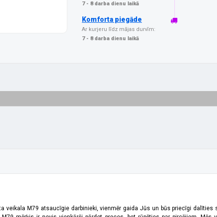
7 - 8 darba dienu laikā
Komforta piegāde
Ar kurjeru līdz mājas durvīm:
7 - 8 darba dienu laikā
ta veikala M79 atsaucīgie darbinieki, vienmēr gaida Jūs un būs priecīgi dalīties