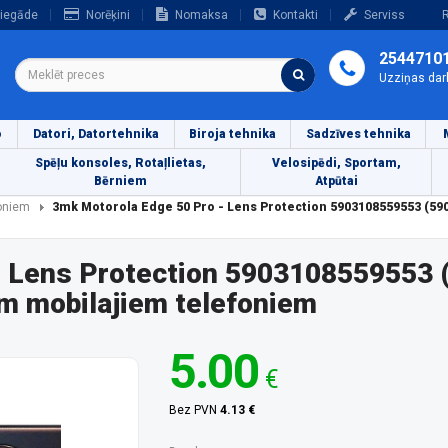
iegāde
Norēķini
Nomaksa
Kontakti
Serviss
R
2544710
Uzziņas dar
o
Datori, Datortehnika
Biroja tehnika
Sadzīves tehnika
Spēļu konsoles, Rotaļlietas,
Velosipēdi, Sportam,
Bērniem
Atpūtai
foniem
3mk Motorola Edge 50 Pro - Lens Protection 5903108559553 (59
- Lens Protection 5903108559553
m mobilajiem telefoniem
5.00
€
Bez PVN
4.13 €