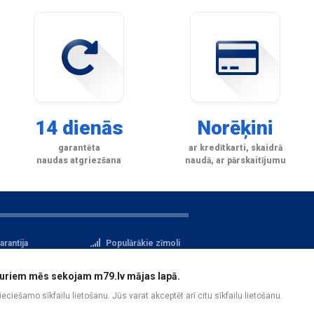
14 dienās
Norēķini
garantēta
ar kredītkarti, skaidrā
naudas atgriezšana
naudā, ar pārskaitījumu
arantija
Populārākie zīmoli
tteikuma tiesības
Privātuma politika
i, kuriem mēs sekojam m79.lv mājas lapā.
atu aizsardzība
Reģistrācija
pieciešamo sīkfailu lietošanu. Jūs varat akceptēt arī citu sīkfailu lietošanu.