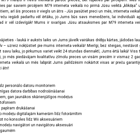
a M79 mērķis ir nevis vienkārši pārdot preces, bet rūpēties par pircējiem. Mēs 
ies par saviem pircējiem M79 interneta veikalā no pirmā Jūsu veiktā „klikšķa” u
 arī šis process ir viegls un ātrs - Jūs pasūtiet preci un mēs, interneta veikala
preču iegādi padarītu vēl ērtāku, jo Jums būs savs menedžeris, lai individuāli a
 ir vēl izdevīgāk! Mums ir svarīgas Jūsu atsauksmes par M79 interneta veikal
jieties - laukā ir auksts laiks un Jums jāvelk vairākas drēbju kārtas, jādodas laukā,
 – uzreiz nokļūstiet pie mums interneta veikalā! Mierīgi, bez steigas, nestāvot ga
et savu laiku, jo pirkumus variet veikt 24 stundas diennaktī, Jums ērtā laikā! Viss 
oši, jo mēs piedāvājam kvalitatīvu zīmolu preces un visām precēm ir vismaz 2 gad
erneta veikalā un mēs labprāt Jums palīdzēsim nokārtot visas ar preču garanti
 ātri!
īdz personālo datoru monitoriem
nīgas datora darbības nodrošināšanai
ņiem, gan jaunākos skārienjūtīgos modeļus
ktofoniem
dz papīram drukāšanai
o modeļu digitālajām kamerām līdz fotorāmītim
ot no konsoles līdz Wii aksesuāriem
odeļu navigātori un navigātoru aksesuāri
ām gaumēm