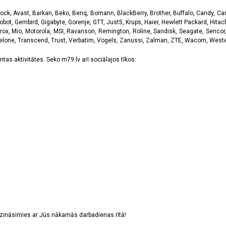
k, Avast, Barkan, Beko, Benq, Bomann, BlackBerry, Brother, Buffalo, Candy, Canon
obot, Gembird, Gigabyte, Gorenje, GTT, Just5, Krups, Haier, Hewlett Packard, Hitachi
rox, Mio, Motorola, MSI, Ravanson, Remington, Roline, Sandisk, Seagate, Sencor,
Telone, Transcend, Trust, Verbatim, Vogels, Zanussi, Zalman, ZTE, Wacom, Western
tas aktivitātes. Seko m79.lv arī sociālajos tīkos:
sazināsimies ar Jūs nākamās darbadienas rītā!