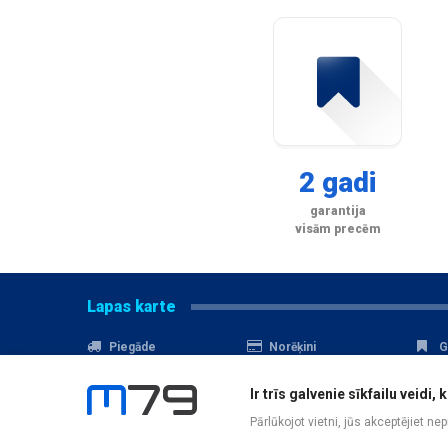
2 gadi
garantija
visām precēm
Lapas karte
Piegāde
Norēķini
G
Nomaksa
Kontakti
A
Ir trīs galvenie sīkfailu veid
Akcijas
Serviss
D
Pārlūkojot vietni, jūs akceptējiet ne