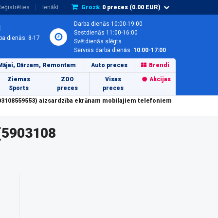
eģistrēties
Ienākt
Grozā:
0
preces (
0.00
EUR)
Darba dienās 10:00-19:00
1
Sestdienās 11:00-16:00
ba dienās: 8-17
Svētdienās slēgts
Serviss darba dienās:
10:00-17:00
Mājai, Dārzam, Remontam
Auto preces
Brendi
Ziemas
ZOO
Visas
Akcijas
Sports
preces
preces
03108559553) aizsardzība ekrānam mobilajiem telefoniem
 (5903108