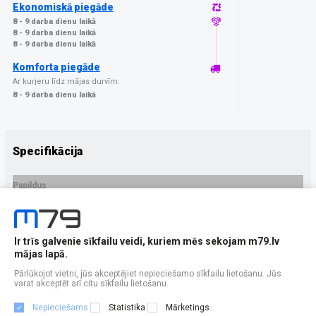
Ekonomiskā piegāde
8 - 9 darba dienu laikā
8 - 9 darba dienu laikā
8 - 9 darba dienu laikā
Komforta piegāde
Ar kurjeru līdz mājas durvīm:
8 - 9 darba dienu laikā
Specifikācija
Papildus
Ražotājs
3MK
PRECES APRAKSTS
Ir trīs galvenie sīkfailu veidi, kuriem mēs sekojam m79.lv
EAN - 5903108668095
mājas lapā.
Pārlūkojot vietni, jūs akceptējiet nepieciešamo sīkfailu lietošanu. Jūs
varat akceptēt arī citu sīkfailu lietošanu.
Nepieciešams
Statistika
Mārketings