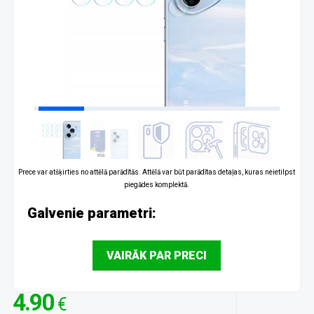
Prece var atšķirties no attēlā parādītās. Attēlā var būt parādītas detaļas, kuras neietilpst
piegādes komplektā.
Galvenie parametri:
VAIRĀK PAR PRECI
4.90
€