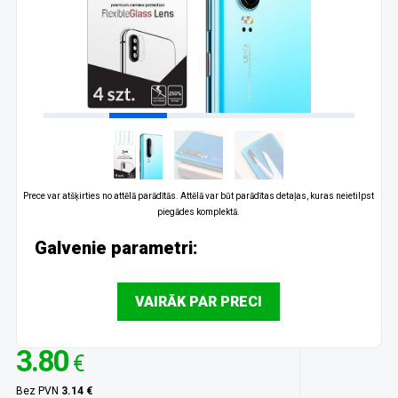
Prece var atšķirties no attēlā parādītās. Attēlā var būt parādītas detaļas, kuras neietilpst
piegādes komplektā.
Galvenie parametri:
VAIRĀK PAR PRECI
3.80
€
Bez PVN
3.14 €