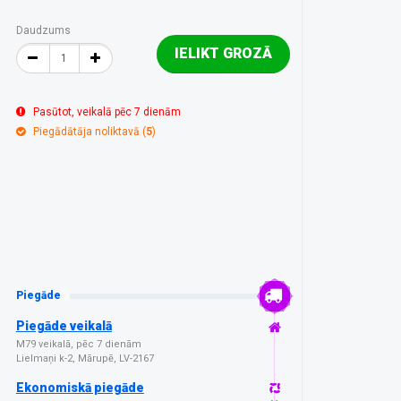
Daudzums
IELIKT GROZĀ
Pasūtot, veikalā pēc 7 dienām
Piegādātāja noliktavā (
5
)
Piegāde
Piegāde veikalā
M79 veikalā, pēc 7 dienām
Lielmaņi k-2, Mārupē, LV-2167
Ekonomiskā piegāde