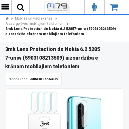
Mobilās un viediekārtas
Aizsargplēves mobilajiem telefoniem
3mk Lens Protection do Nokia 6.2 52857-uniw (5903108213509)
aizsardzība ekrānam mobilajiem telefoniem
3mk Lens Protection do Nokia 6.2 5285
7-uniw (5903108213509) aizsardzība e
krānam mobilajiem telefoniem
Preces kods:
JOINEDIT77954139