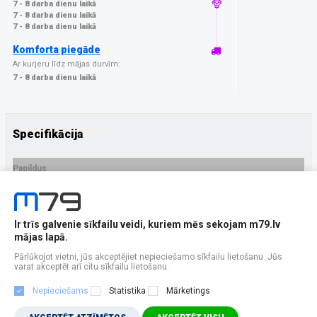
7 - 8 darba dienu laikā
7 - 8 darba dienu laikā
7 - 8 darba dienu laikā
Komforta piegāde
Ar kurjeru līdz mājas durvīm:
7 - 8 darba dienu laikā
Specifikācija
Papildus
Ražotājs
3MK
PRECES APRAKSTS
Ir trīs galvenie sīkfailu veidi, kuriem mēs sekojam m79.lv
EAN - 5903108213509
mājas lapā.
Pārlūkojot vietni, jūs akceptējiet nepieciešamo sīkfailu lietošanu. Jūs
varat akceptēt arī citu sīkfailu lietošanu.
Nepieciešams
Statistika
Mārketings