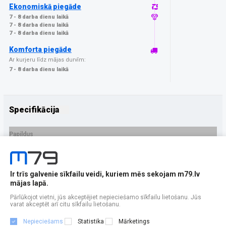
Ekonomiskā piegāde
7 - 8 darba dienu laikā
7 - 8 darba dienu laikā
7 - 8 darba dienu laikā
Komforta piegāde
Ar kurjeru līdz mājas durvīm:
7 - 8 darba dienu laikā
Specifikācija
Papildus
Ražotājs
3MK
PRECES APRAKSTS
Ir trīs galvenie sīkfailu veidi, kuriem mēs sekojam m79.lv
EAN - 5903108680776
mājas lapā.
Pārlūkojot vietni, jūs akceptējiet nepieciešamo sīkfailu lietošanu. Jūs
varat akceptēt arī citu sīkfailu lietošanu.
Nepieciešams
Statistika
Mārketings