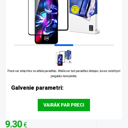
Prece var atšķirties no attēlā parādītās. Attēlā var būt parādītas detaļas, kuras neietilpst
piegādes komplektā.
Galvenie parametri:
VAIRĀK PAR PRECI
9.30
€