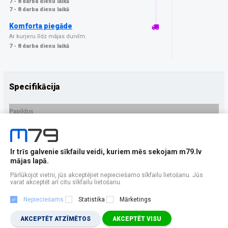
7 - 8 darba dienu laikā
7 - 8 darba dienu laikā
Komforta piegāde
Ar kurjeru līdz mājas durvīm:
7 - 8 darba dienu laikā
Specifikācija
Papildus
Ražotājs
3MK
PRECES APRAKSTS
Ir trīs galvenie sīkfailu veidi, kuriem mēs sekojam m79.lv
EAN - 5903108397599
mājas lapā.
Pārlūkojot vietni, jūs akceptējiet nepieciešamo sīkfailu lietošanu. Jūs
varat akceptēt arī citu sīkfailu lietošanu.
Nepieciešams
Statistika
Mārketings
AKCEPTĒT ATZĪMĒTOS
AKCEPTĒT VISU