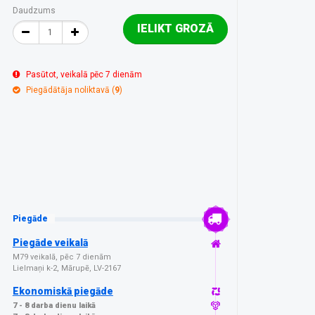
Daudzums
IELIKT GROZĀ
Pasūtot, veikalā pēc 7 dienām
Piegādātāja noliktavā (
9
)
Piegāde
Piegāde veikalā
M79 veikalā, pēc 7 dienām
Lielmaņi k-2, Mārupē, LV-2167
Ekonomiskā piegāde
7 - 8 darba dienu laikā