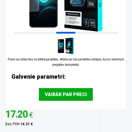
Prece var atšķirties no attēlā parādītās. Attēlā var būt parādītas detaļas, kuras neietilpst
piegādes komplektā.
Galvenie parametri:
VAIRĀK PAR PRECI
17.20
€
Bez PVN
14.21 €