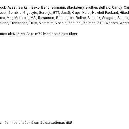
k, Avast, Barkan, Beko, Benq, Bomann, BlackBerry, Brother, Buffalo, Candy, Canon
obot, Gembird, Gigabyte, Gorenje, GTT, Just5, Krups, Haier, Hewlett Packard, Hitachi
rox, Mio, Motorola, MSI, Ravanson, Remington, Roline, Sandisk, Seagate, Sencor,
Telone, Transcend, Trust, Verbatim, Vogels, Zanussi, Zalman, ZTE, Wacom, Western
tas aktivitātes. Seko m79.lv arī sociālajos tīkos:
sazināsimies ar Jūs nākamās darbadienas rītā!