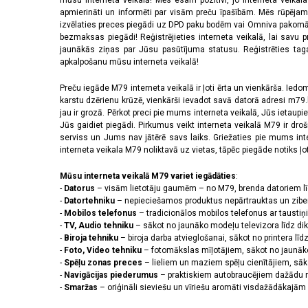
mūsu interneta veikalā! Mēs esam pozitīvi, jo interneta veikal
apmierināti un informēti par visām preču īpašībām. Mēs rūpējam
izvēlaties preces piegādi uz DPD paku bodēm vai Omniva pakomātiem,
bezmaksas piegādi! Reģistrējieties interneta veikalā, lai savu 
jaunākās ziņas par Jūsu pasūtījuma statusu. Reģistrēties tagad
apkalpošanu mūsu interneta veikalā!
Preču iegāde M79 interneta veikalā ir ļoti ērta un vienkārša. Iedomā
karstu dzērienu krūzē, vienkārši ievadot savā datorā adresi m79.lv
jau ir grozā. Pērkot preci pie mums interneta veikalā, Jūs ietaupi
Jūs gaidiet piegādi. Pirkumus veikt interneta veikalā M79 ir dr
serviss un Jums nav jātērē savs laiks. Griežaties pie mums int
interneta veikala M79 noliktavā uz vietas, tāpēc piegāde notiks ļoti
Mūsu interneta veikalā M79 variet iegādāties
:
-
Datorus
– visām lietotāju gaumēm – no M79, brenda datoriem l
-
Datortehniku
– nepieciešamos produktus nepārtrauktas un zibe
-
Mobilos telefonus
– tradicionālos mobilos telefonus ar tausti
-
TV, Audio tehniku
– sākot no jaunāko modeļu televizora līdz di
-
Biroja tehniku
– biroja darba atvieglošanai, sākot no printera lī
-
Foto, Video tehniku
– fotomākslas mīļotājiem, sākot no jaunāk
-
Spēļu zonas preces
– lieliem un maziem spēļu cienītājiem, sāk
-
Navigācijas piederumus
– praktiskiem autobraucējiem dažādu m
-
Smaržas
– oriģināli sieviešu un vīriešu aromāti visdažādākaj