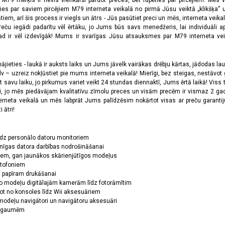
a M79 mērķis ir nevis vienkārši pārdot preces, bet rūpēties par pircējiem. Mēs 
ies par saviem pircējiem M79 interneta veikalā no pirmā Jūsu veiktā „klikšķa” u
 arī šis process ir viegls un ātrs - Jūs pasūtiet preci un mēs, interneta veikala
preču iegādi padarītu vēl ērtāku, jo Jums būs savs menedžeris, lai individuāli a
 ir vēl izdevīgāk! Mums ir svarīgas Jūsu atsauksmes par M79 interneta veikal
jieties - laukā ir auksts laiks un Jums jāvelk vairākas drēbju kārtas, jādodas laukā,
 – uzreiz nokļūstiet pie mums interneta veikalā! Mierīgi, bez steigas, nestāvot ga
et savu laiku, jo pirkumus variet veikt 24 stundas diennaktī, Jums ērtā laikā! Viss 
oši, jo mēs piedāvājam kvalitatīvu zīmolu preces un visām precēm ir vismaz 2 gad
erneta veikalā un mēs labprāt Jums palīdzēsim nokārtot visas ar preču garanti
 ātri!
īdz personālo datoru monitoriem
nīgas datora darbības nodrošināšanai
ņiem, gan jaunākos skārienjūtīgos modeļus
ktofoniem
dz papīram drukāšanai
o modeļu digitālajām kamerām līdz fotorāmītim
ot no konsoles līdz Wii aksesuāriem
odeļu navigātori un navigātoru aksesuāri
ām gaumēm