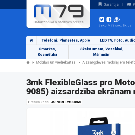
Garantija
P
Seko M79 soc. tīklos
Telefoni, Planšetes, Apple
LED TV, Foto, Audi
Smaržas,
Skaistumam, Veselībai,
Kosmētika
Māmiņām
Mobilās un viediekārtas
Aizsargplēves mobilajiem tele
3mk FlexibleGlass pro Mot
9085) aizsardzība ekrānam 
Preces kods:
JOINEDIT79361868