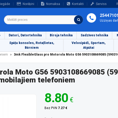
iegāde
Norēķini
Nomaksa
Kontakti
Serviss
R
2544710
Uzziņas dar
o
Datori, Datortehnika
Biroja tehnika
Sadzīves tehnika
Spēļu konsoles, Rotaļlietas,
Velosipēdi, Sportam,
Bērniem
Atpūtai
foniem
3mk FlexibleGlass pro Motorola Moto G56 5903108669085 (59031
orola Moto G56 5903108669085 (5
mobilajiem telefoniem
8.80
€
Bez PVN
7.27 €