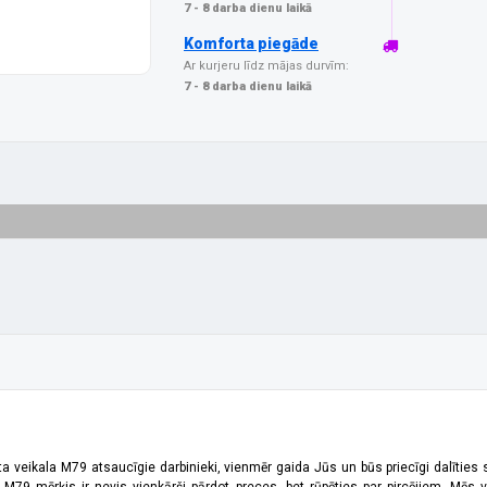
7 - 8 darba dienu laikā
Komforta piegāde
Ar kurjeru līdz mājas durvīm:
7 - 8 darba dienu laikā
ta veikala M79 atsaucīgie darbinieki, vienmēr gaida Jūs un būs priecīgi dalīties