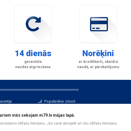
14 dienās
Norēķini
garantēta
ar kredītkarti, skaidrā
naudas atgriezšana
naudā, ar pārskaitījumu
arantija
Populārākie zīmoli
tteikuma tiesības
Privātuma politika
i, kuriem mēs sekojam m79.lv mājas lapā.
atu aizsardzība
Reģistrācija
pieciešamo sīkfailu lietošanu. Jūs varat akceptēt arī citu sīkfailu lietošanu.