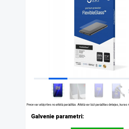
Prece var atšķirties no attēlā parādītās. Attēlā var būt parādītas detaļas, kuras
Galvenie parametri: