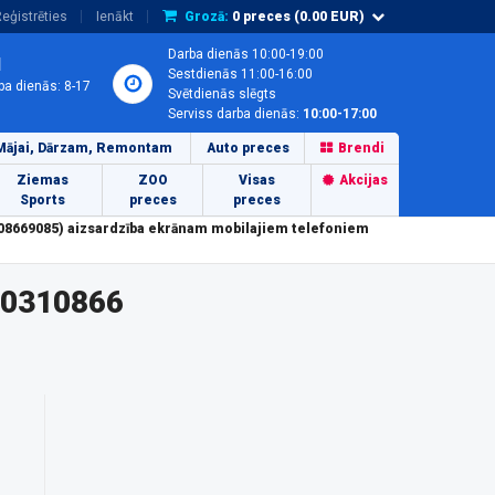
eģistrēties
Ienākt
Grozā:
0
preces (
0.00
EUR)
Darba dienās 10:00-19:00
1
Sestdienās 11:00-16:00
ba dienās: 8-17
Svētdienās slēgts
Serviss darba dienās:
10:00-17:00
Mājai, Dārzam, Remontam
Auto preces
Brendi
Ziemas
ZOO
Visas
Akcijas
Sports
preces
preces
08669085) aizsardzība ekrānam mobilajiem telefoniem
90310866