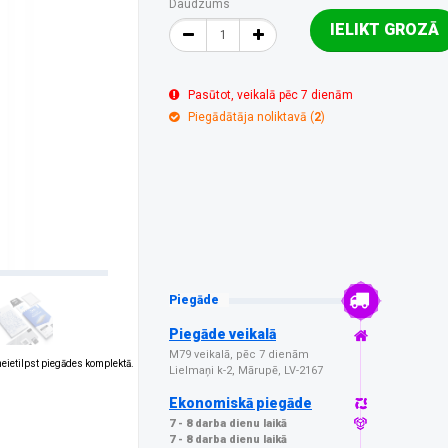
Daudzums
IELIKT GROZĀ
Pasūtot, veikalā pēc 7 dienām
Piegādātāja noliktavā (
2
)
Piegāde
Piegāde veikalā
M79 veikalā, pēc 7 dienām
 neietilpst piegādes komplektā.
Lielmaņi k-2, Mārupē, LV-2167
Ekonomiskā piegāde
7 - 8 darba dienu laikā
7 - 8 darba dienu laikā