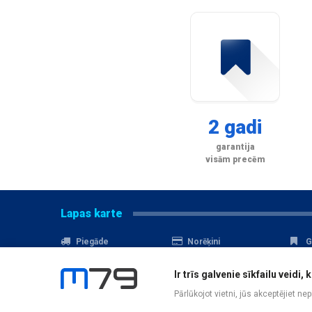
2 gadi
garantija
visām precēm
Lapas karte
Piegāde
Norēķini
G
Nomaksa
Kontakti
A
Ir trīs galvenie sīkfailu veid
Akcijas
Serviss
D
Pārlūkojot vietni, jūs akceptējiet ne