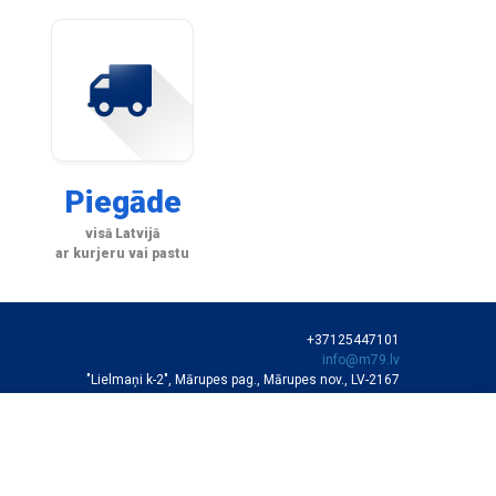
Piegāde
visā Latvijā
ar kurjeru vai pastu
+37125447101
info@m79.lv
"Lielmaņi k-2", Mārupes pag., Mārupes nov., LV-2167
SIA "M79"
VEIKALA DARBA LAIKS
Darba dienās 10:00-19:00
Sestdienās 11:00-16:00
Autortiesības © SIA "M79"