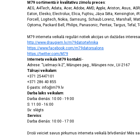
M79 sortimentā ir kvalitatīvu zīmolu preces
:
AEG, A4Tech, Adata, Acer, Adobe, AMD, Apple, Ariston, Asus, ASRoc
Eaton, Elesko, Electrolux, Elica, Fujitsu, Jāņa Sēta, Kensington, iR
Forcell, Logitech, Nokia, Samsung, Schaub Lorenz, Marshall, Mat
Optoma, Packard Bell, Philips, Panasonic, Pentax, Targus, Tefal, 
M79 interneta veikalā regulāri notiek akcijas un dažādas interesan
http://www.draugiem.lv/m79datortehnika
https://www.facebook.com/m79datorsalons
https://twitter.com/M79
Interneta veikala M79 kontakti
-
Adrese: "Lielmaņi k-2", Mārupes pag., Mārupes nov., LV-2167
Tālruņi veikalam
:
+371 25447101
+371 286 40 855
E-pasts: info@m79.lv
Darba laiks veikalam
:
Darba dienās: 10:00 - 19:00
S: 11:00 - 16:00
Sv: slēgts
Serviss
:
Darba dienās: 10:00 - 17:00
Droši veiciet savus pirkumus interneta veikalā brīvdienās! Mēs 