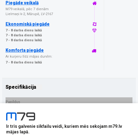
Piegāde veikalā
M79 veikalā, pēc 7 dienām
Lielmaņi k-2, Mārupē, LV-2167
Ekonomiskā piegāde
7 - 8 darba dienu laikā
7 - 8 darba dienu laikā
7 - 8 darba dienu laikā
Komforta piegāde
Ar kurjeru līdz mājas durvīm:
7 - 8 darba dienu laikā
Specifikācija
Papildus
Ražotājs
3MK
PRECES APRAKSTS
Ir trīs galvenie sīkfailu veidi, kuriem mēs sekojam m79.lv
EAN - 5903108575232
mājas lapā.