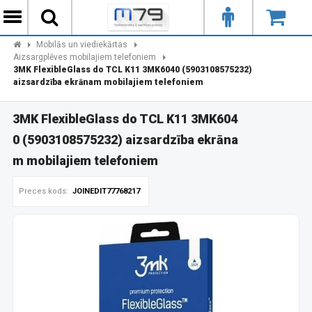
Mobilās un viediekārtas
Aizsargplēves mobilajiem telefoniem
3MK FlexibleGlass do TCL K11 3MK6040 (5903108575232)
aizsardzība ekrānam mobilajiem telefoniem
3MK FlexibleGlass do TCL K11 3MK604
0 (5903108575232) aizsardzība ekrāna
m mobilajiem telefoniem
Preces kods:
JOINEDIT77768217