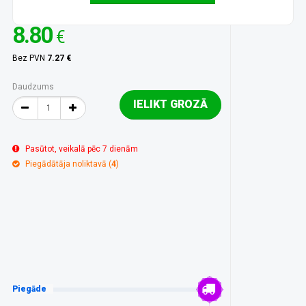
8.80
€
Bez PVN
7.27 €
Daudzums
IELIKT GROZĀ
Pasūtot, veikalā pēc 7 dienām
Piegādātāja noliktavā (
4
)
Piegāde