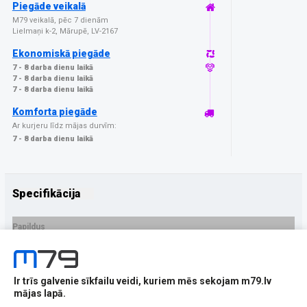
Piegāde veikalā
M79 veikalā, pēc 7 dienām
Lielmaņi k-2, Mārupē, LV-2167
Ekonomiskā piegāde
7 - 8 darba dienu laikā
7 - 8 darba dienu laikā
7 - 8 darba dienu laikā
Komforta piegāde
Ar kurjeru līdz mājas durvīm:
7 - 8 darba dienu laikā
Specifikācija
Papildus
Ražotājs
3MK
PRECES APRAKSTS
Ir trīs galvenie sīkfailu veidi, kuriem mēs sekojam m79.lv
EAN - 5903108547703
mājas lapā.