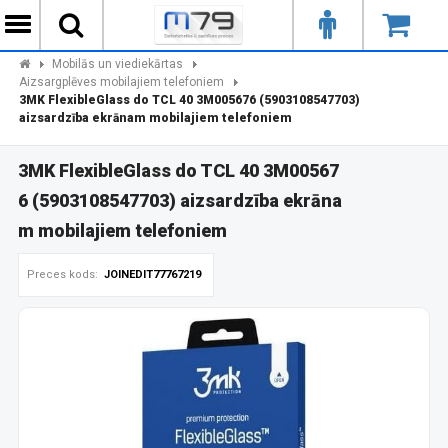
Mobilās un viediekārtas
Aizsargplēves mobilajiem telefoniem
3MK FlexibleGlass do TCL 40 3M005676 (5903108547703)
aizsardzība ekrānam mobilajiem telefoniem
3MK FlexibleGlass do TCL 40 3M00567
6 (5903108547703) aizsardzība ekrāna
m mobilajiem telefoniem
Preces kods:
JOINEDIT77767219