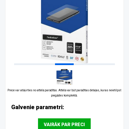
Prece var atšķirties no attēlā parādītās. Attēlā var būt parādītas detaļas, kuras neietilpst
piegādes komplektā.
Galvenie parametri:
VAIRĀK PAR PRECI