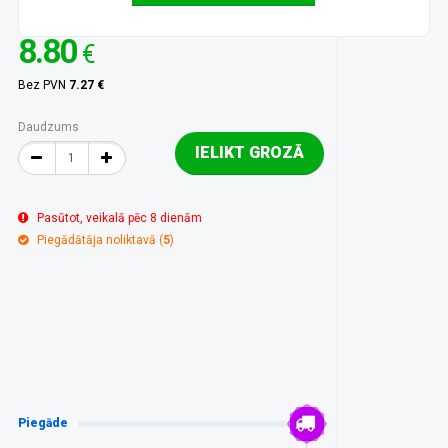
8.80
€
Bez PVN
7.27 €
Daudzums
IELIKT GROZĀ
Pasūtot, veikalā pēc 8 dienām
Piegādātāja noliktavā (
5
)
Piegāde