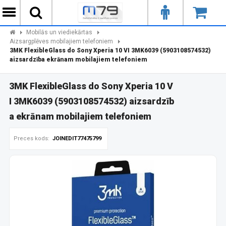
Mobilās un viediekārtas
Aizsargplēves mobilajiem telefoniem
3MK FlexibleGlass do Sony Xperia 10 VI 3MK6039 (5903108574532)
aizsardzība ekrānam mobilajiem telefoniem
3MK FlexibleGlass do Sony Xperia 10 V
I 3MK6039 (5903108574532) aizsardzīb
a ekrānam mobilajiem telefoniem
Preces kods:
JOINEDIT77475799