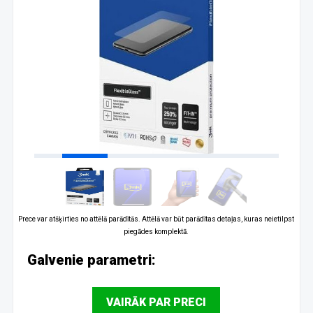
Prece var atšķirties no attēlā parādītās. Attēlā var būt parādītas detaļas, kuras neietilpst
piegādes komplektā.
Galvenie parametri:
VAIRĀK PAR PRECI