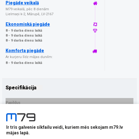
Piegāde veikalā
M79 veikalā, pēc 8 dienām
Lielmaņi k-2, Mārupē, LV-2167
Ekonomiskā piegāde
8 - 9 darba dienu laikā
8 - 9 darba dienu laikā
8 - 9 darba dienu laikā
Komforta piegāde
Ar kurjeru līdz mājas durvīm:
8 - 9 darba dienu laikā
Specifikācija
Papildus
Ražotājs
3MK
PRECES APRAKSTS
Ir trīs galvenie sīkfailu veidi, kuriem mēs sekojam m79.lv
EAN - 5903108574532
mājas lapā.