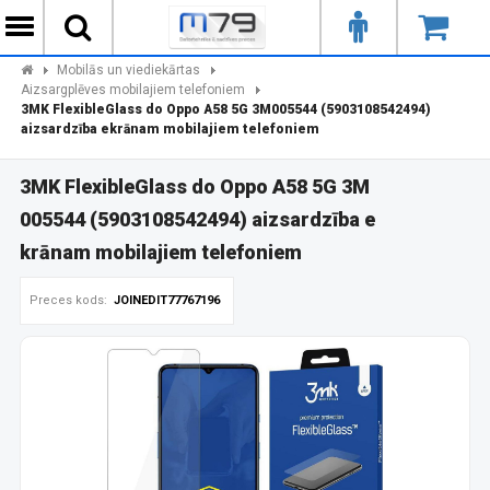
Mobilās un viediekārtas
Aizsargplēves mobilajiem telefoniem
3MK FlexibleGlass do Oppo A58 5G 3M005544 (5903108542494)
aizsardzība ekrānam mobilajiem telefoniem
3MK FlexibleGlass do Oppo A58 5G 3M
005544 (5903108542494) aizsardzība e
krānam mobilajiem telefoniem
Preces kods:
JOINEDIT77767196