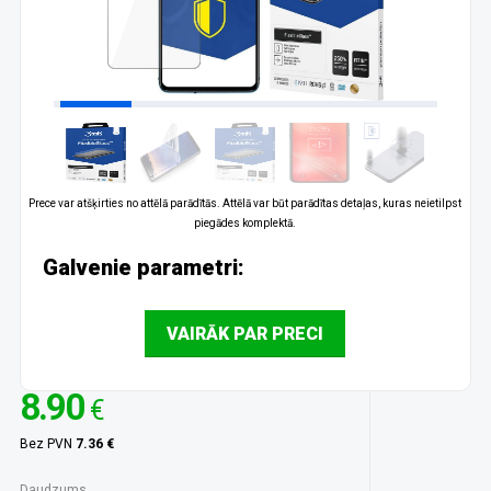
Prece var atšķirties no attēlā parādītās. Attēlā var būt parādītas detaļas, kuras neietilpst
piegādes komplektā.
Galvenie parametri:
VAIRĀK PAR PRECI
8.90
€
Bez PVN
7.36 €
Daudzums