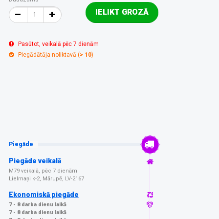
IELIKT GROZĀ
Pasūtot, veikalā pēc 7 dienām
Piegādātāja noliktavā (
> 10
)
Piegāde
Piegāde veikalā
M79 veikalā, pēc 7 dienām
Lielmaņi k-2, Mārupē, LV-2167
Ekonomiskā piegāde
7 - 8 darba dienu laikā
7 - 8 darba dienu laikā