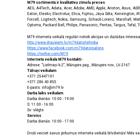
M79 sortimentā ir kvalitatīvu zīmolu preces
:
AEG, A4Tech, Adata, Acer, Adobe, AMD, Apple, Ariston, Asus, ASRoc
Eaton, Elesko, Electrolux, Elica, Fujitsu, Jāņa Sēta, Kensington, iR
Forcell, Logitech, Nokia, Samsung, Schaub Lorenz, Marshall, Mat
Optoma, Packard Bell, Philips, Panasonic, Pentax, Targus, Tefal, 
M79 interneta veikalā regulāri notiek akcijas un dažādas interesan
http://www.draugiem.lv/m79datortehnika
https://www.facebook.com/m79datorsalons
https://twitter.com/M79
Interneta veikala M79 kontakti
-
Adrese: "Lielmaņi k-2", Mārupes pag., Mārupes nov., LV-2167
Tālruņi veikalam
:
+371 25447101
+371 286 40 855
E-pasts: info@m79.lv
Darba laiks veikalam
:
Darba dienās: 10:00 - 19:00
S: 11:00 - 16:00
Sv: slēgts
Serviss
:
Darba dienās: 10:00 - 17:00
Droši veiciet savus pirkumus interneta veikalā brīvdienās! Mēs 