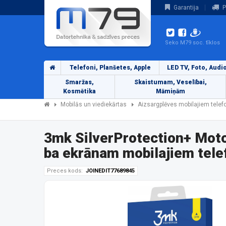
Garantija
P
Seko M79 soc. tīklos
Telefoni, Planšetes, Apple
LED TV, Foto, Audi
Smaržas,
Skaistumam, Veselībai,
Kosmētika
Māmiņām
Mobilās un viediekārtas
Aizsargplēves mobilajiem tele
3mk SilverProtection+ Mot
ba ekrānam mobilajiem tel
Preces kods:
JOINEDIT77689845