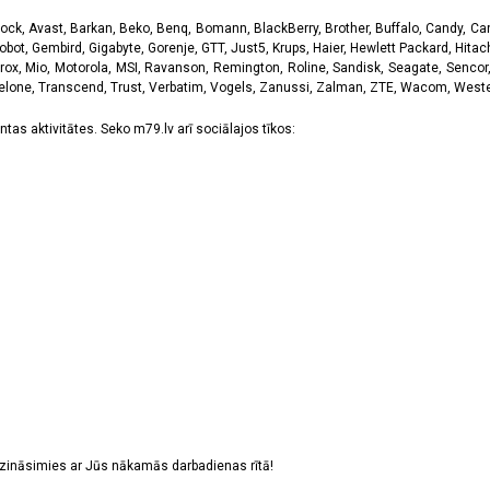
k, Avast, Barkan, Beko, Benq, Bomann, BlackBerry, Brother, Buffalo, Candy, Canon
obot, Gembird, Gigabyte, Gorenje, GTT, Just5, Krups, Haier, Hewlett Packard, Hitachi
rox, Mio, Motorola, MSI, Ravanson, Remington, Roline, Sandisk, Seagate, Sencor,
Telone, Transcend, Trust, Verbatim, Vogels, Zanussi, Zalman, ZTE, Wacom, Western
tas aktivitātes. Seko m79.lv arī sociālajos tīkos:
sazināsimies ar Jūs nākamās darbadienas rītā!