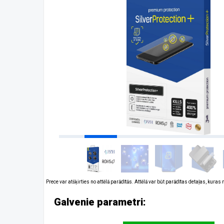
Prece var atšķirties no attēlā parādītās. Attēlā var būt parādītas detaļas, kuras
Galvenie parametri: