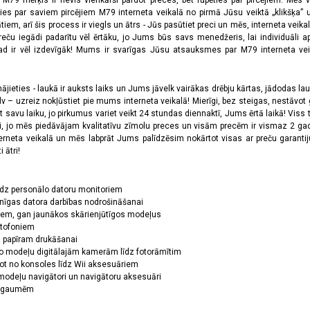
a M79 mērķis ir nevis vienkārši pārdot preces, bet rūpēties par pircējiem. Mēs 
ies par saviem pircējiem M79 interneta veikalā no pirmā Jūsu veiktā „klikšķa” u
 arī šis process ir viegls un ātrs - Jūs pasūtiet preci un mēs, interneta veikala
preču iegādi padarītu vēl ērtāku, jo Jums būs savs menedžeris, lai individuāli a
 ir vēl izdevīgāk! Mums ir svarīgas Jūsu atsauksmes par M79 interneta veikal
jieties - laukā ir auksts laiks un Jums jāvelk vairākas drēbju kārtas, jādodas laukā,
 – uzreiz nokļūstiet pie mums interneta veikalā! Mierīgi, bez steigas, nestāvot ga
et savu laiku, jo pirkumus variet veikt 24 stundas diennaktī, Jums ērtā laikā! Viss 
oši, jo mēs piedāvājam kvalitatīvu zīmolu preces un visām precēm ir vismaz 2 gad
erneta veikalā un mēs labprāt Jums palīdzēsim nokārtot visas ar preču garanti
 ātri!
īdz personālo datoru monitoriem
nīgas datora darbības nodrošināšanai
ņiem, gan jaunākos skārienjūtīgos modeļus
ktofoniem
dz papīram drukāšanai
o modeļu digitālajām kamerām līdz fotorāmītim
ot no konsoles līdz Wii aksesuāriem
odeļu navigātori un navigātoru aksesuāri
ām gaumēm