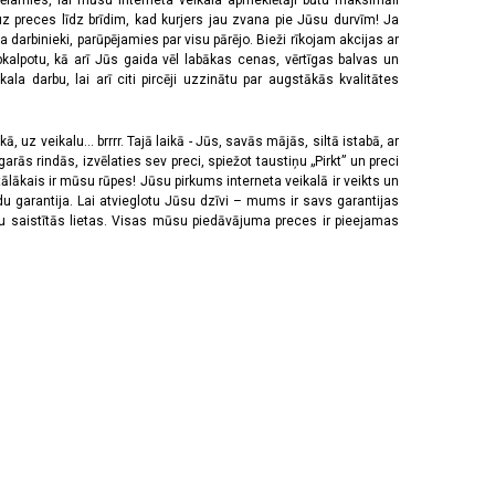
vēlamies, lai mūsu interneta veikala apmeklētāji būtu maksimāli
z preces līdz brīdim, kad kurjers jau zvana pie Jūsu durvīm! Ja
 darbinieki, parūpējamies par visu pārējo. Bieži rīkojam akcijas ar
pkalpotu, kā arī Jūs gaida vēl labākas cenas, vērtīgas balvas un
a darbu, lai arī citi pircēji uzzinātu par augstākās kvalitātes
 uz veikalu... brrrr. Tajā laikā - Jūs, savās mājās, siltā istabā, ar
rās rindās, izvēlaties sev preci, spiežot taustiņu „Pirkt” un preci
tālākais ir mūsu rūpes! Jūsu pirkums interneta veikalā ir veikts un
u garantija. Lai atvieglotu Jūsu dzīvi – mums ir savs garantijas
ju saistītās lietas. Visas mūsu piedāvājuma preces ir pieejamas