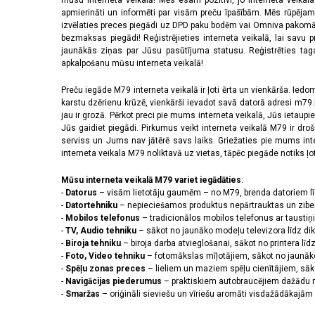
mūsu interneta veikalā! Mēs esam pozitīvi, jo interneta veikal
apmierināti un informēti par visām preču īpašībām. Mēs rūpējam
izvēlaties preces piegādi uz DPD paku bodēm vai Omniva pakomātiem,
bezmaksas piegādi! Reģistrējieties interneta veikalā, lai savu 
jaunākās ziņas par Jūsu pasūtījuma statusu. Reģistrēties tagad
apkalpošanu mūsu interneta veikalā!
Preču iegāde M79 interneta veikalā ir ļoti ērta un vienkārša. Iedomā
karstu dzērienu krūzē, vienkārši ievadot savā datorā adresi m79.lv
jau ir grozā. Pērkot preci pie mums interneta veikalā, Jūs ietaupi
Jūs gaidiet piegādi. Pirkumus veikt interneta veikalā M79 ir dr
serviss un Jums nav jātērē savs laiks. Griežaties pie mums int
interneta veikala M79 noliktavā uz vietas, tāpēc piegāde notiks ļoti
Mūsu interneta veikalā M79 variet iegādāties
:
-
Datorus
– visām lietotāju gaumēm – no M79, brenda datoriem l
-
Datortehniku
– nepieciešamos produktus nepārtrauktas un zibe
-
Mobilos telefonus
– tradicionālos mobilos telefonus ar tausti
-
TV, Audio tehniku
– sākot no jaunāko modeļu televizora līdz di
-
Biroja tehniku
– biroja darba atvieglošanai, sākot no printera lī
-
Foto, Video tehniku
– fotomākslas mīļotājiem, sākot no jaunāk
-
Spēļu zonas preces
– lieliem un maziem spēļu cienītājiem, sāk
-
Navigācijas piederumus
– praktiskiem autobraucējiem dažādu m
-
Smaržas
– oriģināli sieviešu un vīriešu aromāti visdažādākaj