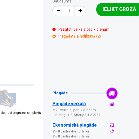
Daudzums
IELIKT GROZĀ
Pasūtot, veikalā pēc 7 dienām
Piegādātāja noliktavā (
2
)
Piegāde
Piegāde veikalā
M79 veikalā, pēc 7 dienām
 neietilpst piegādes komplektā.
Lielmaņi k-2, Mārupē, LV-2167
Ekonomiskā piegāde
7 - 8 darba dienu laikā
7 - 8 darba dienu laikā