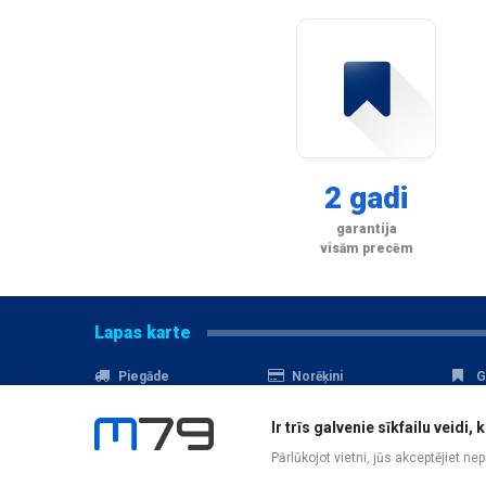
2 gadi
garantija
visām precēm
Lapas karte
Piegāde
Norēķini
G
Nomaksa
Kontakti
A
Ir trīs galvenie sīkfailu veid
Akcijas
Serviss
D
Pārlūkojot vietni, jūs akceptējiet ne