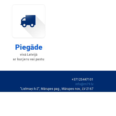
Piegāde
visā Latvijā
ar kurjeru vai pastu
+37125447101
info@m79.lv
"Lielmaņi k-2", Mārupes pag., Mārupes nov., LV-2167
SIA "M79"
VEIKALA DARBA LAIKS
Darba dienās 10:00-19:00
Sestdienās 11:00-16:00
Autortiesības © SIA "M79"