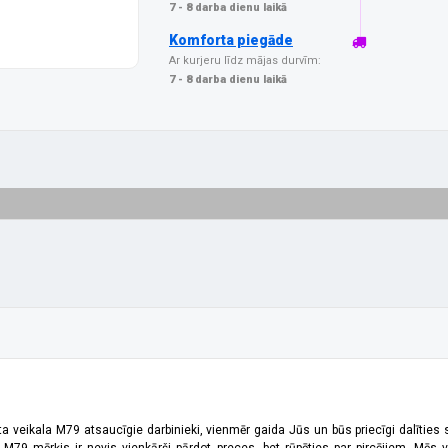
7 - 8 darba dienu laikā
Komforta piegāde
Ar kurjeru līdz mājas durvīm:
7 - 8 darba dienu laikā
ta veikala M79 atsaucīgie darbinieki, vienmēr gaida Jūs un būs priecīgi dalīties