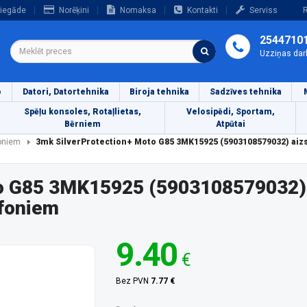
iegāde
Norēķini
Nomaksa
Kontakti
Serviss
R
2544710
Uzziņas dar
o
Datori, Datortehnika
Biroja tehnika
Sadzīves tehnika
Spēļu konsoles, Rotaļlietas,
Velosipēdi, Sportam,
Bērniem
Atpūtai
foniem
3mk SilverProtection+ Moto G85 3MK15925 (5903108579032) aiz
o G85 3MK15925 (5903108579032) 
efoniem
9.40
€
Bez PVN
7.77 €