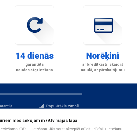
14 dienās
Norēķini
garantēta
ar kredītkarti, skaidrā
naudas atgriezšana
naudā, ar pārskaitījumu
arantija
Populārākie zīmoli
tteikuma tiesības
Privātuma politika
i, kuriem mēs sekojam m79.lv mājas lapā.
atu aizsardzība
Reģistrācija
pieciešamo sīkfailu lietošanu. Jūs varat akceptēt arī citu sīkfailu lietošanu.