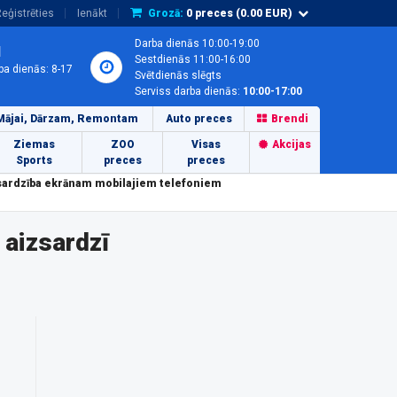
eģistrēties
Ienākt
Grozā:
0
preces (
0.00
EUR)
Darba dienās 10:00-19:00
1
Sestdienās 11:00-16:00
ba dienās: 8-17
Svētdienās slēgts
Serviss darba dienās:
10:00-17:00
Mājai, Dārzam, Remontam
Auto preces
Brendi
Ziemas
ZOO
Visas
Akcijas
Sports
preces
preces
sardzība ekrānam mobilajiem telefoniem
aizsardzī