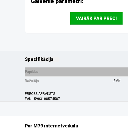
Galvenie parametri:
VAIRĀK PAR PRECI
Specifikācija
Papildus
Ražotājs
3MK
PRECES APRAKSTS
EAN - 5903108574587
Par M79 internetveikalu