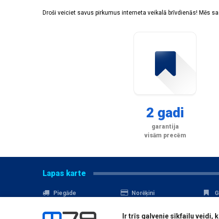
Droši veiciet savus pirkumus interneta veikalā brīvdienās! Mēs 
2 gadi
garantija
visām precēm
Lapas karte
Piegāde
Norēķini
G
Nomaksa
Kontakti
A
Ir trīs galvenie sīkfailu veid
Akcijas
Serviss
D