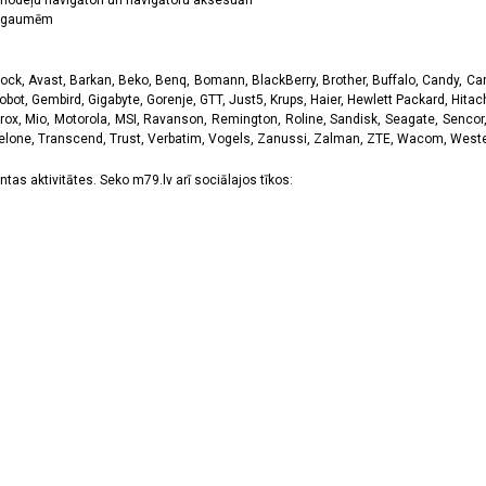
odeļu navigātori un navigātoru aksesuāri
ām gaumēm
k, Avast, Barkan, Beko, Benq, Bomann, BlackBerry, Brother, Buffalo, Candy, Canon
obot, Gembird, Gigabyte, Gorenje, GTT, Just5, Krups, Haier, Hewlett Packard, Hitachi
rox, Mio, Motorola, MSI, Ravanson, Remington, Roline, Sandisk, Seagate, Sencor,
Telone, Transcend, Trust, Verbatim, Vogels, Zanussi, Zalman, ZTE, Wacom, Western
tas aktivitātes. Seko m79.lv arī sociālajos tīkos: