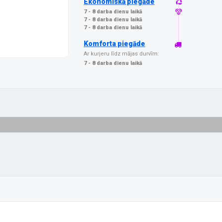
Ekonomiskā piegāde
7 - 8 darba dienu laikā
7 - 8 darba dienu laikā
7 - 8 darba dienu laikā
Komforta piegāde
Ar kurjeru līdz mājas durvīm:
7 - 8 darba dienu laikā