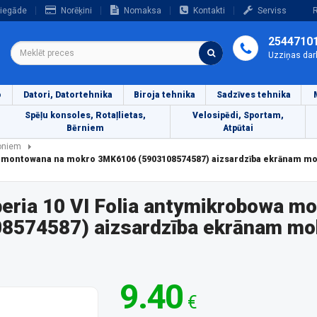
iegāde
Norēķini
Nomaksa
Kontakti
Serviss
R
2544710
Uzziņas dar
o
Datori, Datortehnika
Biroja tehnika
Sadzīves tehnika
Spēļu konsoles, Rotaļlietas,
Velosipēdi, Sportam,
Bērniem
Atpūtai
foniem
wa montowana na mokro 3MK6106 (5903108574587) aizsardzība ekrānam mo
peria 10 VI Folia antymikrobowa m
574587) aizsardzība ekrānam mob
9.40
€