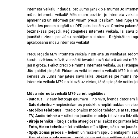
Interneta veikalu ir daudz, bet Jums jānāk pie mums! Jo interne
mūsu interneta veikalā! Mēs esam pozitīvi, jo interneta veikal
apmierināti un informēti par visām preču īpašībām. Mēs rūpējam
izvēlaties preces piegādi uz DPD paku bodēm vai Omniva pakomātiem,
bezmaksas piegādi! Reģistrējieties interneta veikalā, lai savu 
jaunākās ziņas par Jūsu pasūtījuma statusu. Reģistrēties tagad
apkalpošanu mūsu interneta veikalā!
Preču iegāde M79 interneta veikalā ir ļoti ērta un vienkārša. Iedomā
karstu dzērienu krūzē, vienkārši ievadot savā datorā adresi m79.lv
jau ir grozā. Pērkot preci pie mums interneta veikalā, Jūs ietaupi
Jūs gaidiet piegādi. Pirkumus veikt interneta veikalā M79 ir dr
serviss un Jums nav jātērē savs laiks. Griežaties pie mums int
interneta veikala M79 noliktavā uz vietas, tāpēc piegāde notiks ļoti
Mūsu interneta veikalā M79 variet iegādāties
:
-
Datorus
– visām lietotāju gaumēm – no M79, brenda datoriem l
-
Datortehniku
– nepieciešamos produktus nepārtrauktas un zibe
-
Mobilos telefonus
– tradicionālos mobilos telefonus ar tausti
-
TV, Audio tehniku
– sākot no jaunāko modeļu televizora līdz di
-
Biroja tehniku
– biroja darba atvieglošanai, sākot no printera lī
-
Foto, Video tehniku
– fotomākslas mīļotājiem, sākot no jaunāk
-
Spēļu zonas preces
– lieliem un maziem spēļu cienītājiem, sāk