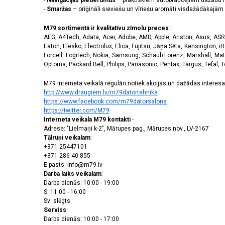
-
Navigācijas piederumus
– praktiskiem autobraucējiem dažādu m
-
Smaržas
– oriģināli sieviešu un vīriešu aromāti visdažādākaj
M79 sortimentā ir kvalitatīvu zīmolu preces
:
AEG, A4Tech, Adata, Acer, Adobe, AMD, Apple, Ariston, Asus, ASRoc
Eaton, Elesko, Electrolux, Elica, Fujitsu, Jāņa Sēta, Kensington, iR
Forcell, Logitech, Nokia, Samsung, Schaub Lorenz, Marshall, Mat
Optoma, Packard Bell, Philips, Panasonic, Pentax, Targus, Tefal, 
M79 interneta veikalā regulāri notiek akcijas un dažādas interesan
http://www.draugiem.lv/m79datortehnika
https://www.facebook.com/m79datorsalons
https://twitter.com/M79
Interneta veikala M79 kontakti
-
Adrese: "Lielmaņi k-2", Mārupes pag., Mārupes nov., LV-2167
Tālruņi veikalam
:
+371 25447101
+371 286 40 855
E-pasts: info@m79.lv
Darba laiks veikalam
:
Darba dienās: 10:00 - 19:00
S: 11:00 - 16:00
Sv: slēgts
Serviss
:
Darba dienās: 10:00 - 17:00