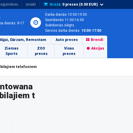
eģistrēties
Ienākt
Grozā:
0
preces (
0.00
EUR)
Darba dienās 10:00-19:00
1
Sestdienās 11:00-16:00
ba dienās: 8-17
Svētdienās slēgts
Serviss darba dienās:
10:00-17:00
Mājai, Dārzam, Remontam
Auto preces
Brendi
Ziemas
ZOO
Visas
Akcijas
Sports
preces
preces
bilajiem telefoniem
ontowana
ilajiem t