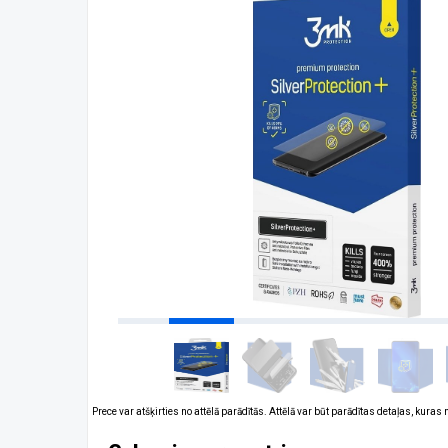
Prece var atšķirties no attēlā parādītās. Attēlā var būt parādītas detaļas, kuras