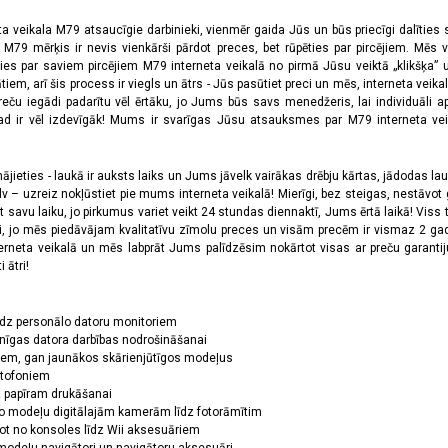
ta veikala M79 atsaucīgie darbinieki, vienmēr gaida Jūs un būs priecīgi dalīties
a M79 mērķis ir nevis vienkārši pārdot preces, bet rūpēties par pircējiem. Mēs 
ies par saviem pircējiem M79 interneta veikalā no pirmā Jūsu veiktā „klikšķa” u
 arī šis process ir viegls un ātrs - Jūs pasūtiet preci un mēs, interneta veikala
preču iegādi padarītu vēl ērtāku, jo Jums būs savs menedžeris, lai individuāli a
 ir vēl izdevīgāk! Mums ir svarīgas Jūsu atsauksmes par M79 interneta veikal
jieties - laukā ir auksts laiks un Jums jāvelk vairākas drēbju kārtas, jādodas laukā,
 – uzreiz nokļūstiet pie mums interneta veikalā! Mierīgi, bez steigas, nestāvot ga
et savu laiku, jo pirkumus variet veikt 24 stundas diennaktī, Jums ērtā laikā! Viss 
oši, jo mēs piedāvājam kvalitatīvu zīmolu preces un visām precēm ir vismaz 2 gad
erneta veikalā un mēs labprāt Jums palīdzēsim nokārtot visas ar preču garanti
 ātri!
īdz personālo datoru monitoriem
nīgas datora darbības nodrošināšanai
ņiem, gan jaunākos skārienjūtīgos modeļus
ktofoniem
dz papīram drukāšanai
o modeļu digitālajām kamerām līdz fotorāmītim
ot no konsoles līdz Wii aksesuāriem