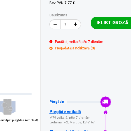
Bez PVN
7.77 €
Daudzums
IELIKT GROZĀ
Pasūtot, veikalā pēc 7 dienām
Piegādātāja noliktavā (
3
)
Piegāde
Piegāde veikalā
M79 veikalā, pēc 7 dienām
 neietilpst piegādes komplektā.
Lielmaņi k-2, Mārupē, LV-2167