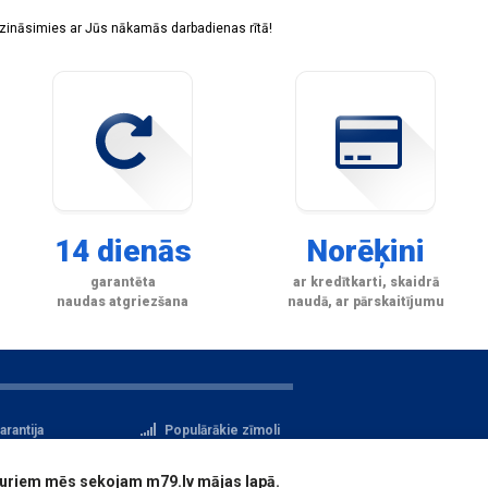
sazināsimies ar Jūs nākamās darbadienas rītā!
14 dienās
Norēķini
garantēta
ar kredītkarti, skaidrā
naudas atgriezšana
naudā, ar pārskaitījumu
arantija
Populārākie zīmoli
tteikuma tiesības
Privātuma politika
i, kuriem mēs sekojam m79.lv mājas lapā.
atu aizsardzība
Reģistrācija