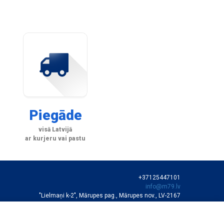
Piegāde
visā Latvijā
ar kurjeru vai pastu
+37125447101
info@m79.lv
"Lielmaņi k-2", Mārupes pag., Mārupes nov., LV-2167
SIA "M79"