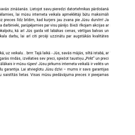
 savās zināšanās. Lietojot savu pieredzi datortehnikas pārdošanā
vēlamies, lai mūsu interneta veikala apmeklētāji būtu maksimāli
z preces līdz brīdim, kad kurjers jau zvana pie Jūsu durvīm! Ja
 darbinieki, parūpējamies par visu pārējo. Bieži rīkojam akcijas ar
pkalpotu, kā arī Jūs gaida vēl labākas cenas, vērtīgas balvas un
a darbu, lai arī citi pircēji uzzinātu par augstākās kvalitātes
 uz veikalu... brrrr. Tajā laikā - Jūs, savās mājās, siltā istabā, ar
rās rindās, izvēlaties sev preci, spiežot taustiņu „Pirkt” un preci
tālākais ir mūsu rūpes! Jūsu pirkums interneta veikalā ir veikts un
u garantija. Lai atvieglotu Jūsu dzīvi – mums ir savs garantijas
ju saistītās lietas. Visas mūsu piedāvājuma preces ir pieejamas