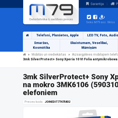
Garantija
P
Seko M79 soc. tīklos
Telefoni, Planšetes, Apple
LED TV, Foto, Audi
Smaržas,
Skaistumam, Veselībai,
Kosmētika
Māmiņām
Mobilās un viediekārtas
Aizsargplēves mobilajiem tele
3mk SilverProtect+ Sony Xperia 10 VI Folia antymikrobo
3mk SilverProtect+ Sony X
na mokro 3MK6106 (5903108
elefoniem
Preces kods:
JOINEDIT77475832