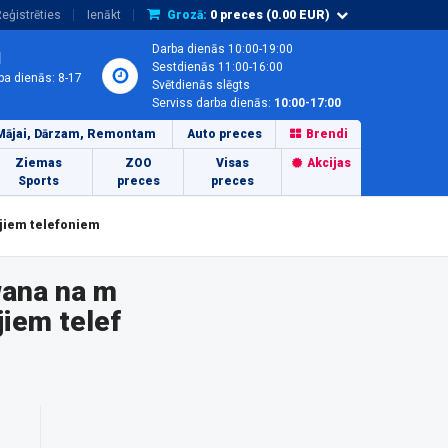
eģistrēties
Ienākt
Grozā:
0
preces (
0.00
EUR)
Darba dienās 10:00-19:00
1
Sestdienās 11:00-16:00
ba dienās: 8-17
Svētdienās slēgts
Serviss darba dienās:
10:00-17:00
Mājai, Dārzam, Remontam
Auto preces
Brendi
Ziemas
ZOO
Visas
Akcijas
Sports
preces
preces
jiem telefoniem
wana na m
iem telef