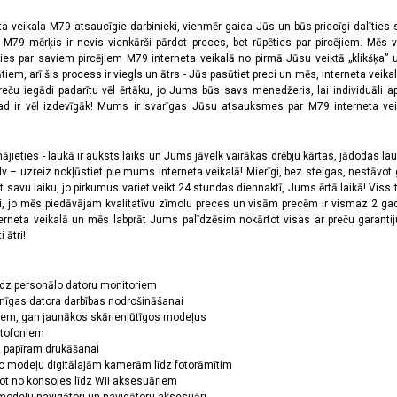
ta veikala M79 atsaucīgie darbinieki, vienmēr gaida Jūs un būs priecīgi dalīties
a M79 mērķis ir nevis vienkārši pārdot preces, bet rūpēties par pircējiem. Mēs 
ies par saviem pircējiem M79 interneta veikalā no pirmā Jūsu veiktā „klikšķa” u
 arī šis process ir viegls un ātrs - Jūs pasūtiet preci un mēs, interneta veikala
preču iegādi padarītu vēl ērtāku, jo Jums būs savs menedžeris, lai individuāli a
 ir vēl izdevīgāk! Mums ir svarīgas Jūsu atsauksmes par M79 interneta veikal
jieties - laukā ir auksts laiks un Jums jāvelk vairākas drēbju kārtas, jādodas laukā,
 – uzreiz nokļūstiet pie mums interneta veikalā! Mierīgi, bez steigas, nestāvot ga
et savu laiku, jo pirkumus variet veikt 24 stundas diennaktī, Jums ērtā laikā! Viss 
oši, jo mēs piedāvājam kvalitatīvu zīmolu preces un visām precēm ir vismaz 2 gad
erneta veikalā un mēs labprāt Jums palīdzēsim nokārtot visas ar preču garanti
 ātri!
īdz personālo datoru monitoriem
nīgas datora darbības nodrošināšanai
ņiem, gan jaunākos skārienjūtīgos modeļus
ktofoniem
dz papīram drukāšanai
o modeļu digitālajām kamerām līdz fotorāmītim
ot no konsoles līdz Wii aksesuāriem