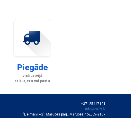
Piegāde
visā Latvijā
ar kurjeru vai pastu
+37125447101
info@m79.lv
"Lielmaņi k-2", Mārupes pag., Mārupes nov., LV-2167
SIA "M79"