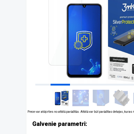
Prece var atšķirties no attēlā parādītās. Attēlā var būt parādītas detaļas, kuras
Galvenie parametri: