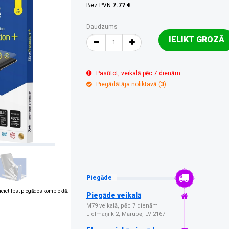
Bez PVN
7.77 €
Daudzums
IELIKT GROZĀ
Pasūtot, veikalā pēc 7 dienām
Piegādātāja noliktavā (
3
)
Piegāde
 neietilpst piegādes komplektā.
Piegāde veikalā
M79 veikalā, pēc 7 dienām
Lielmaņi k-2, Mārupē, LV-2167