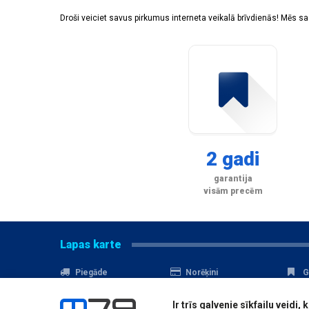
Droši veiciet savus pirkumus interneta veikalā brīvdienās! Mēs 
2 gadi
garantija
visām precēm
Lapas karte
Piegāde
Norēķini
G
Nomaksa
Kontakti
A
Ir trīs galvenie sīkfailu veid
Akcijas
Serviss
D