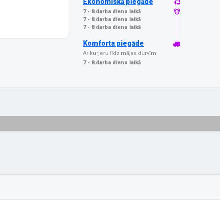
Ekonomiskā piegāde
7 - 8 darba dienu laikā
7 - 8 darba dienu laikā
7 - 8 darba dienu laikā
Komforta piegāde
Ar kurjeru līdz mājas durvīm:
7 - 8 darba dienu laikā