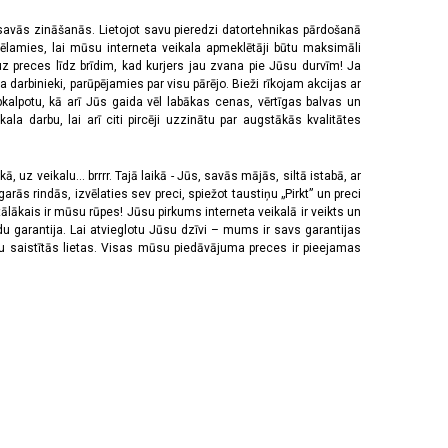
 savās zināšanās. Lietojot savu pieredzi datortehnikas pārdošanā
vēlamies, lai mūsu interneta veikala apmeklētāji būtu maksimāli
z preces līdz brīdim, kad kurjers jau zvana pie Jūsu durvīm! Ja
 darbinieki, parūpējamies par visu pārējo. Bieži rīkojam akcijas ar
pkalpotu, kā arī Jūs gaida vēl labākas cenas, vērtīgas balvas un
a darbu, lai arī citi pircēji uzzinātu par augstākās kvalitātes
 uz veikalu... brrrr. Tajā laikā - Jūs, savās mājās, siltā istabā, ar
rās rindās, izvēlaties sev preci, spiežot taustiņu „Pirkt” un preci
tālākais ir mūsu rūpes! Jūsu pirkums interneta veikalā ir veikts un
u garantija. Lai atvieglotu Jūsu dzīvi – mums ir savs garantijas
ju saistītās lietas. Visas mūsu piedāvājuma preces ir pieejamas