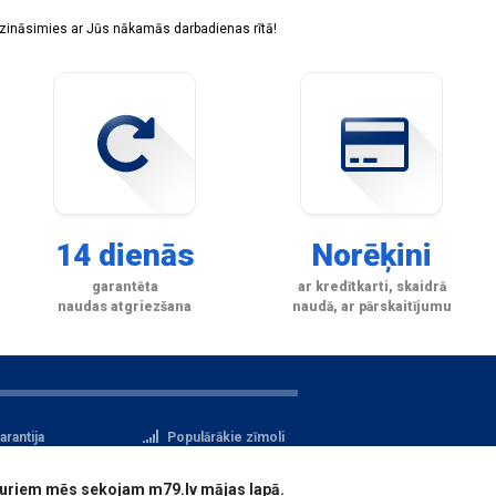
sazināsimies ar Jūs nākamās darbadienas rītā!
14 dienās
Norēķini
garantēta
ar kredītkarti, skaidrā
naudas atgriezšana
naudā, ar pārskaitījumu
arantija
Populārākie zīmoli
tteikuma tiesības
Privātuma politika
i, kuriem mēs sekojam m79.lv mājas lapā.
atu aizsardzība
Reģistrācija