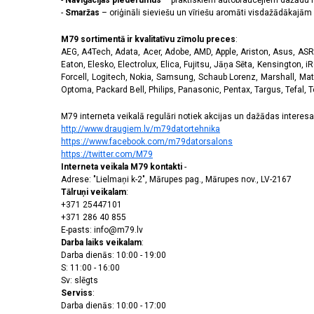
-
Navigācijas piederumus
– praktiskiem autobraucējiem dažādu m
-
Smaržas
– oriģināli sieviešu un vīriešu aromāti visdažādākaj
M79 sortimentā ir kvalitatīvu zīmolu preces
:
AEG, A4Tech, Adata, Acer, Adobe, AMD, Apple, Ariston, Asus, ASRoc
Eaton, Elesko, Electrolux, Elica, Fujitsu, Jāņa Sēta, Kensington, iR
Forcell, Logitech, Nokia, Samsung, Schaub Lorenz, Marshall, Mat
Optoma, Packard Bell, Philips, Panasonic, Pentax, Targus, Tefal, 
M79 interneta veikalā regulāri notiek akcijas un dažādas interesan
http://www.draugiem.lv/m79datortehnika
https://www.facebook.com/m79datorsalons
https://twitter.com/M79
Interneta veikala M79 kontakti
-
Adrese: "Lielmaņi k-2", Mārupes pag., Mārupes nov., LV-2167
Tālruņi veikalam
:
+371 25447101
+371 286 40 855
E-pasts: info@m79.lv
Darba laiks veikalam
:
Darba dienās: 10:00 - 19:00
S: 11:00 - 16:00
Sv: slēgts
Serviss
:
Darba dienās: 10:00 - 17:00