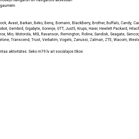
odeļu navigātori un navigātoru aksesuāri
ām gaumēm
k, Avast, Barkan, Beko, Benq, Bomann, BlackBerry, Brother, Buffalo, Candy, Canon
obot, Gembird, Gigabyte, Gorenje, GTT, Just5, Krups, Haier, Hewlett Packard, Hitachi
rox, Mio, Motorola, MSI, Ravanson, Remington, Roline, Sandisk, Seagate, Sencor,
Telone, Transcend, Trust, Verbatim, Vogels, Zanussi, Zalman, ZTE, Wacom, Western
tas aktivitātes. Seko m79.lv arī sociālajos tīkos: