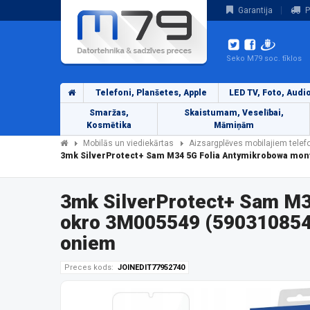
Garantija
P
Seko M79 soc. tīklos
Telefoni, Planšetes, Apple
LED TV, Foto, Audi
Smaržas,
Skaistumam, Veselībai,
Kosmētika
Māmiņām
Mobilās un viediekārtas
Aizsargplēves mobilajiem tele
3mk SilverProtect+ Sam M34 5G Folia Antymikrobowa mon
3mk SilverProtect+ Sam M
okro 3M005549 (5903108542
oniem
Preces kods:
JOINEDIT77952740