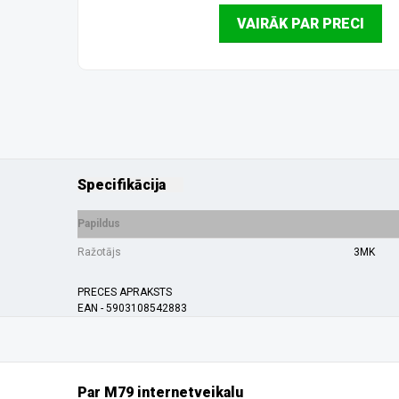
VAIRĀK PAR PRECI
Specifikācija
Papildus
Ražotājs
3MK
PRECES APRAKSTS
EAN - 5903108542883
Par M79 internetveikalu