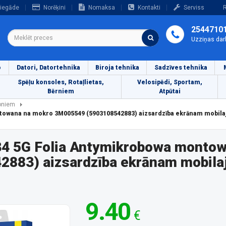
iegāde
Norēķini
Nomaksa
Kontakti
Serviss
R
2544710
Uzziņas dar
o
Datori, Datortehnika
Biroja tehnika
Sadzīves tehnika
Spēļu konsoles, Rotaļlietas,
Velosipēdi, Sportam,
Bērniem
Atpūtai
foniem
towana na mokro 3M005549 (5903108542883) aizsardzība ekrānam mobila
34 5G Folia Antymikrobowa monto
883) aizsardzība ekrānam mobilaj
9.40
€