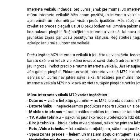
Interneta veikalu ir daudz, bet Jums jānāk pie mums! Jo interne
mūsu interneta veikalā! Mēs esam pozitīvi, jo interneta veikal
apmierināti un informēti par visām preču īpašībām. Mēs rūpējam
izvēlaties preces piegādi uz DPD paku bodēm vai Omniva pakomātiem,
bezmaksas piegādi! Reģistrējieties interneta veikalā, lai savu 
jaunākās ziņas par Jūsu pasūtījuma statusu. Reģistrēties tagad
apkalpošanu mūsu interneta veikalā!
Preču iegāde M79 interneta veikalā ir ļoti ērta un vienkārša. Iedomā
karstu dzērienu krūzē, vienkārši ievadot savā datorā adresi m79.lv
jau ir grozā. Pērkot preci pie mums interneta veikalā, Jūs ietaupi
Jūs gaidiet piegādi. Pirkumus veikt interneta veikalā M79 ir dr
serviss un Jums nav jātērē savs laiks. Griežaties pie mums int
interneta veikala M79 noliktavā uz vietas, tāpēc piegāde notiks ļoti
Mūsu interneta veikalā M79 variet iegādāties
:
-
Datorus
– visām lietotāju gaumēm – no M79, brenda datoriem l
-
Datortehniku
– nepieciešamos produktus nepārtrauktas un zibe
-
Mobilos telefonus
– tradicionālos mobilos telefonus ar tausti
-
TV, Audio tehniku
– sākot no jaunāko modeļu televizora līdz di
-
Biroja tehniku
– biroja darba atvieglošanai, sākot no printera lī
-
Foto, Video tehniku
– fotomākslas mīļotājiem, sākot no jaunāk
-
Spēļu zonas preces
– lieliem un maziem spēļu cienītājiem, sāk