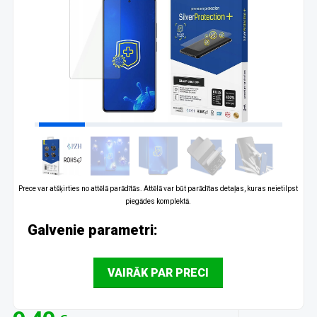
Prece var atšķirties no attēlā parādītās. Attēlā var būt parādītas detaļas, kuras neietilpst
piegādes komplektā.
Galvenie parametri:
VAIRĀK PAR PRECI