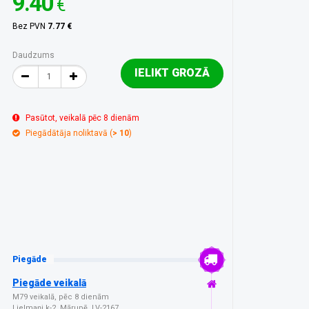
9.40
€
Bez PVN
7.77 €
Daudzums
IELIKT GROZĀ
Pasūtot, veikalā pēc 8 dienām
Piegādātāja noliktavā (
> 10
)
Piegāde
Piegāde veikalā
M79 veikalā, pēc 8 dienām
Lielmaņi k-2, Mārupē, LV-2167