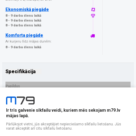
Ekonomiskā piegāde
8 - 9 darba dienu laikā
8 - 9 darba dienu laikā
8 - 9 darba dienu laikā
Komforta piegāde
Ar kurjeru līdz mājas durvīm:
8 - 9 darba dienu laikā
Specifikācija
Papildus
Ražotājs
3MK
PRECES APRAKSTS
Ir trīs galvenie sīkfailu veidi, kuriem mēs sekojam m79.lv
EAN - 5903108551762
mājas lapā.
Pārlūkojot vietni, jūs akceptējiet nepieciešamo sīkfailu lietošanu. Jūs
varat akceptēt arī citu sīkfailu lietošanu.