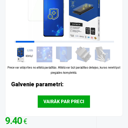
Prece var atšķirties no attēlā parādītās. Attēlā var būt parādītas detaļas, kuras neietilpst
piegādes komplektā.
Galvenie parametri:
VAIRĀK PAR PRECI
9.40
€