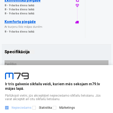
Ekonomiskā piegāde
8 - 9 darba dienu laikā
8 - 9 darba dienu laikā
8 - 9 darba dienu laikā
Komforta piegāde
Ar kurjeru līdz mājas durvīm:
8 - 9 darba dienu laikā
Specifikācija
Papildus
Ražotājs
3MK
PRECES APRAKSTS
Ir trīs galvenie sīkfailu veidi, kuriem mēs sekojam m79.lv
EAN - 5903108570114
mājas lapā.
Pārlūkojot vietni, jūs akceptējiet nepieciešamo sīkfailu lietošanu. Jūs
varat akceptēt arī citu sīkfailu lietošanu.
Nepieciešams
Statistika
Mārketings