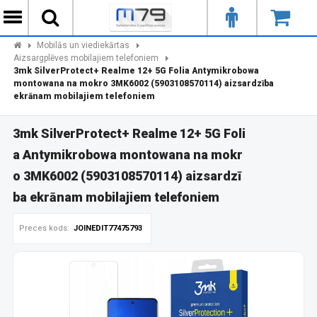
Mobilās un viediekārtas
Aizsargplēves mobilajiem telefoniem
3mk SilverProtect+ Realme 12+ 5G Folia Antymikrobowa
montowana na mokro 3MK6002 (5903108570114) aizsardzība
ekrānam mobilajiem telefoniem
3mk SilverProtect+ Realme 12+ 5G Foli
a Antymikrobowa montowana na mokr
o 3MK6002 (5903108570114) aizsardzī
ba ekrānam mobilajiem telefoniem
Preces kods:
JOINEDIT77475793