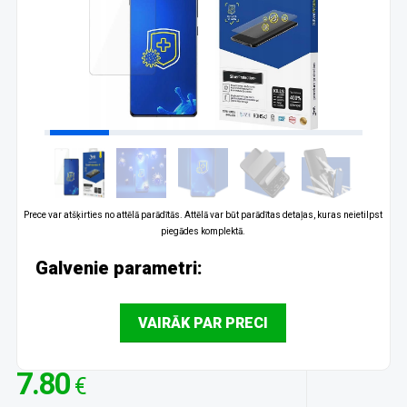
Prece var atšķirties no attēlā parādītās. Attēlā var būt parādītas detaļas, kuras neietilpst
piegādes komplektā.
Galvenie parametri:
VAIRĀK PAR PRECI
7.80
€