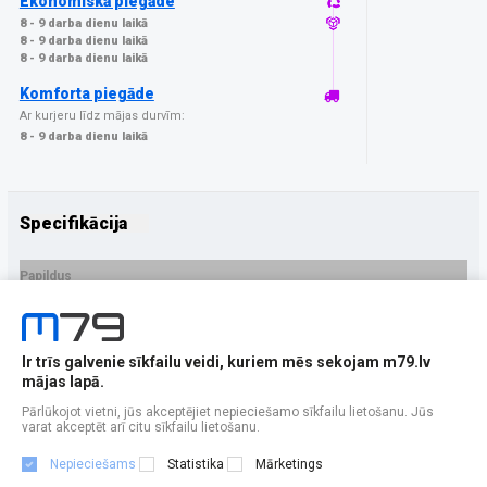
Ekonomiskā piegāde
8 - 9 darba dienu laikā
8 - 9 darba dienu laikā
8 - 9 darba dienu laikā
Komforta piegāde
Ar kurjeru līdz mājas durvīm:
8 - 9 darba dienu laikā
Specifikācija
Papildus
Ražotājs
3MK
PRECES APRAKSTS
Ir trīs galvenie sīkfailu veidi, kuriem mēs sekojam m79.lv
EAN - 5903108554145
mājas lapā.
Pārlūkojot vietni, jūs akceptējiet nepieciešamo sīkfailu lietošanu. Jūs
varat akceptēt arī citu sīkfailu lietošanu.
Nepieciešams
Statistika
Mārketings